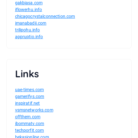
gakbiasa.com
iflowerhu.info
chicagocrystalconnection.com
imanabadii.com
trilipohu.info
appruptio.info
Links
uae-times.com
gamerifys.com
inspiratif.net
vsmsnetworks.com
offthem.com
ibommatv.com
techporfit.com
bekasionline.com