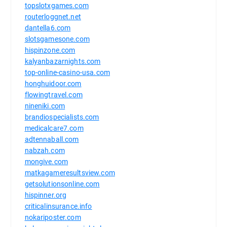
topslotxgames.com
routerloggnet.net
dantella6.com
slotsgamesone.com
hispinzone.com
kalyanbazarnights.com
top-online-casino-usa.com
honghuidoor.com
flowingtravel.com
nineniki.com
brandiospecialists.com
medicalcare7.com
adtennaball.com
nabzah.com
mongive.com
matkagameresultsview.com
getsolutionsonline.com
hispinner.org
criticalinsurance.info
nokariposter.com