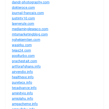
dandr-photography.com
dokteroce.com
journal-francais.com
justintv10.com
lawyerule.com
mediamingleseaco.com
mtsmarketingblog.com
nghekiemtien.com
wasirku.com
tejas24.com
poolturbo.com
prachestait.com
artforafghans.info
airvendio.info
healthexe.info
puretecx.info
tecadvance.info
aminityio.info
amiolahu.info
ampacheme.info