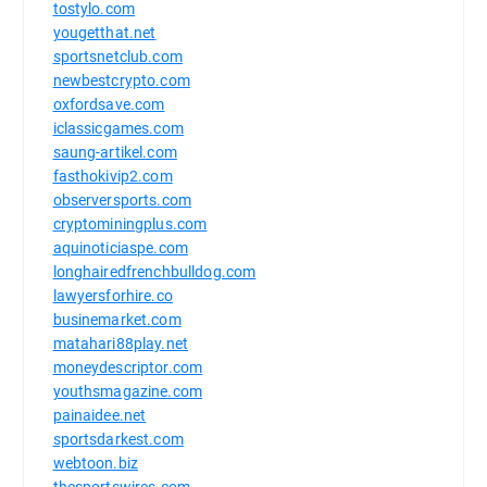
tostylo.com
yougetthat.net
sportsnetclub.com
newbestcrypto.com
oxfordsave.com
iclassicgames.com
saung-artikel.com
fasthokivip2.com
observersports.com
cryptominingplus.com
aquinoticiaspe.com
longhairedfrenchbulldog.com
lawyersforhire.co
businemarket.com
matahari88play.net
moneydescriptor.com
youthsmagazine.com
painaidee.net
sportsdarkest.com
webtoon.biz