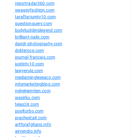
reportradar360.com
swaggyfashion.com
taraftariumtv10.com
questionquery.com
bodybuildinglegend.com
brilliant-nails.com
dandr-photography.com
dokteroce.com
journal-francais.com
justintv10.com
lawyerule.com
mediamingleseaco.com
mtsmarketingblog.com
nghekiemtien.com
wasirku.com
tejas24.com
poolturbo.com
prachestait.com
artforafghans.info
airvendio.info