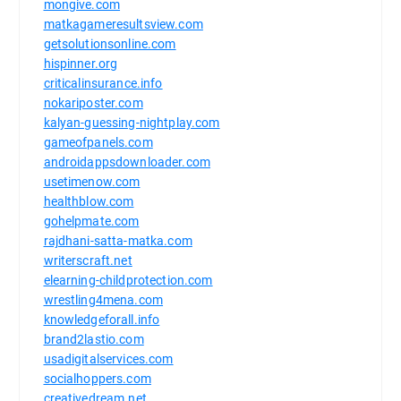
mongive.com
matkagameresultsview.com
getsolutionsonline.com
hispinner.org
criticalinsurance.info
nokariposter.com
kalyan-guessing-nightplay.com
gameofpanels.com
androidappsdownloader.com
usetimenow.com
healthblow.com
gohelpmate.com
rajdhani-satta-matka.com
writerscraft.net
elearning-childprotection.com
wrestling4mena.com
knowledgeforall.info
brand2lastio.com
usadigitalservices.com
socialhoppers.com
creativedream.net