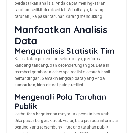
berdasarkan analisis, Anda dapat meningkatkan
taruhan sedikit demi sedikit. Sebaliknya, kurangi
taruhan jika pasar taruhan kurang mendukung.
Manfaatkan Analisis
Data
Menganalisis Statistik Tim
Kaji catatan pertemuan sebelumnya, performa
kandang tandang, dan kecenderungan gol. Data ini
memberi gambaran seberapa realistis sebuah hasil
pertandingan. Semakin lengkap data yang Anda
kumpulkan, kian akurat pula prediksi.
Mengenali Pola Taruhan
Publik
Perhatikan bagaimana mayoritas pemain bertaruh.
Jika pasar bergerak tidak wajar, bisa jadi ada informasi
penting yang tersembunyi. Kadang taruhan publik