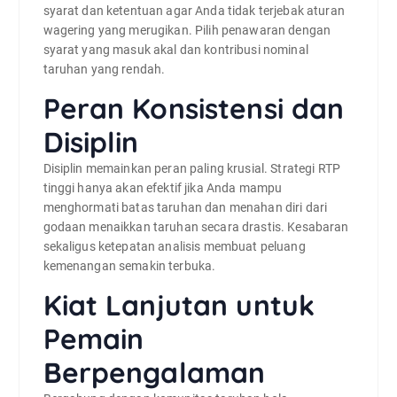
syarat dan ketentuan agar Anda tidak terjebak aturan
wagering yang merugikan. Pilih penawaran dengan
syarat yang masuk akal dan kontribusi nominal
taruhan yang rendah.
Peran Konsistensi dan
Disiplin
Disiplin memainkan peran paling krusial. Strategi RTP
tinggi hanya akan efektif jika Anda mampu
menghormati batas taruhan dan menahan diri dari
godaan menaikkan taruhan secara drastis. Kesabaran
sekaligus ketepatan analisis membuat peluang
kemenangan semakin terbuka.
Kiat Lanjutan untuk
Pemain
Berpengalaman