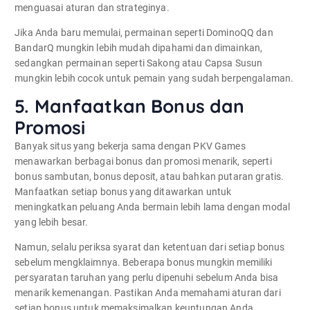
menguasai aturan dan strateginya.
Jika Anda baru memulai, permainan seperti DominoQQ dan
BandarQ mungkin lebih mudah dipahami dan dimainkan,
sedangkan permainan seperti Sakong atau Capsa Susun
mungkin lebih cocok untuk pemain yang sudah berpengalaman.
5. Manfaatkan Bonus dan
Promosi
Banyak situs yang bekerja sama dengan PKV Games
menawarkan berbagai bonus dan promosi menarik, seperti
bonus sambutan, bonus deposit, atau bahkan putaran gratis.
Manfaatkan setiap bonus yang ditawarkan untuk
meningkatkan peluang Anda bermain lebih lama dengan modal
yang lebih besar.
Namun, selalu periksa syarat dan ketentuan dari setiap bonus
sebelum mengklaimnya. Beberapa bonus mungkin memiliki
persyaratan taruhan yang perlu dipenuhi sebelum Anda bisa
menarik kemenangan. Pastikan Anda memahami aturan dari
setiap bonus untuk memaksimalkan keuntungan Anda.