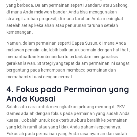
yang berbeda. Dalam permainan seperti BandarQ atau Sakong,
di mana Anda melawan bandar, Anda bisa menggunakan
strategi taruhan progresif, di mana taruhan Anda meningkat
setelah setiap kekalahan atau penurunan taruhan setelah
kemenangan.
Namun, dalam permainan seperti Capsa Susun, di mana Anda
melawan pemain lain, lebih baik untuk bermain dengan hati-hati,
memanfaatkan kombinasi kartu terbaik dan menganalisis
gerakan lawan. Strategi yang tepat dalam permainan ini sangat
bergantung pada kemampuan membaca permainan dan
memahami situasi dengan cermat.
4. Fokus pada Permainan yang
Anda Kuasai
Salah satu cara untuk meningkatkan peluang menang di PKV
Games adalah dengan fokus pada permainan yang sudah Anda
kuasai. Cobalah untuk tidak terburu-buru beralih ke permainan
yang lebih rumit atau yang tidak Anda pahami sepenuhnya.
Fokuslah pada permainan yang Anda rasa nyaman dan sudah