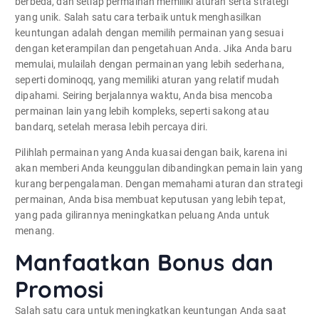
berbeda, dan setiap permainan memiliki aturan serta strategi
yang unik. Salah satu cara terbaik untuk menghasilkan
keuntungan adalah dengan memilih permainan yang sesuai
dengan keterampilan dan pengetahuan Anda. Jika Anda baru
memulai, mulailah dengan permainan yang lebih sederhana,
seperti dominoqq, yang memiliki aturan yang relatif mudah
dipahami. Seiring berjalannya waktu, Anda bisa mencoba
permainan lain yang lebih kompleks, seperti sakong atau
bandarq, setelah merasa lebih percaya diri.
Pilihlah permainan yang Anda kuasai dengan baik, karena ini
akan memberi Anda keunggulan dibandingkan pemain lain yang
kurang berpengalaman. Dengan memahami aturan dan strategi
permainan, Anda bisa membuat keputusan yang lebih tepat,
yang pada gilirannya meningkatkan peluang Anda untuk
menang.
Manfaatkan Bonus dan
Promosi
Salah satu cara untuk meningkatkan keuntungan Anda saat