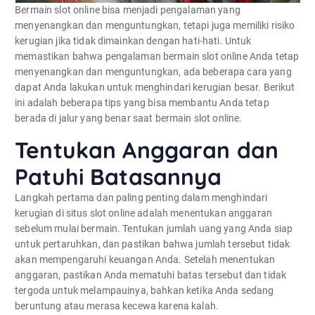
Bermain slot online bisa menjadi pengalaman yang
menyenangkan dan menguntungkan, tetapi juga memiliki risiko
kerugian jika tidak dimainkan dengan hati-hati. Untuk
memastikan bahwa pengalaman bermain slot online Anda tetap
menyenangkan dan menguntungkan, ada beberapa cara yang
dapat Anda lakukan untuk menghindari kerugian besar. Berikut
ini adalah beberapa tips yang bisa membantu Anda tetap
berada di jalur yang benar saat bermain slot online.
Tentukan Anggaran dan
Patuhi Batasannya
Langkah pertama dan paling penting dalam menghindari
kerugian di situs slot online adalah menentukan anggaran
sebelum mulai bermain. Tentukan jumlah uang yang Anda siap
untuk pertaruhkan, dan pastikan bahwa jumlah tersebut tidak
akan mempengaruhi keuangan Anda. Setelah menentukan
anggaran, pastikan Anda mematuhi batas tersebut dan tidak
tergoda untuk melampauinya, bahkan ketika Anda sedang
beruntung atau merasa kecewa karena kalah.