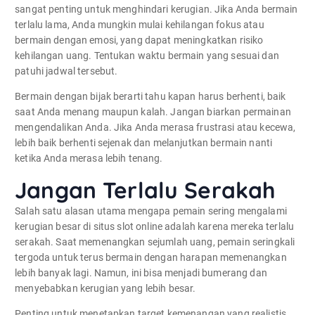
sangat penting untuk menghindari kerugian. Jika Anda bermain
terlalu lama, Anda mungkin mulai kehilangan fokus atau
bermain dengan emosi, yang dapat meningkatkan risiko
kehilangan uang. Tentukan waktu bermain yang sesuai dan
patuhi jadwal tersebut.
Bermain dengan bijak berarti tahu kapan harus berhenti, baik
saat Anda menang maupun kalah. Jangan biarkan permainan
mengendalikan Anda. Jika Anda merasa frustrasi atau kecewa,
lebih baik berhenti sejenak dan melanjutkan bermain nanti
ketika Anda merasa lebih tenang.
Jangan Terlalu Serakah
Salah satu alasan utama mengapa pemain sering mengalami
kerugian besar di situs slot online adalah karena mereka terlalu
serakah. Saat memenangkan sejumlah uang, pemain seringkali
tergoda untuk terus bermain dengan harapan memenangkan
lebih banyak lagi. Namun, ini bisa menjadi bumerang dan
menyebabkan kerugian yang lebih besar.
Penting untuk menetapkan target kemenangan yang realistis