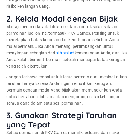
risiko kehilangan uang.
2. Kelola Modal dengan Bijak
Manajemen modal adalah kunci utama untuk sukses dalam
permainan judi online, termasuk PKV Games. Penting untuk
menetapkan batas kerugian dan keuntungan sebelum Anda
mulai bermain. Jika Anda menang, pertimbangkan untuk
menyimpan sebagian dari
situs slot
kemenangan Anda, dan jika
Anda kalah, berhenti bermain setelah mencapai batas kerugian
yang telah ditentukan.
Jangan terbawa emosi untuk terus bermain atau meningkatkan
taruhan hanya karena Anda ingin memulihkan kerugian.
Bermain dengan modal yang bijak akan memungkinkan Anda
untuk bertahan lebih lama dan mengurangi risiko kehilangan
semua dana dalam satu sesi permainan.
3. Gunakan Strategi Taruhan
yang Tepat
Setiap permainan di PKV Games memiliki peluang dan risiko