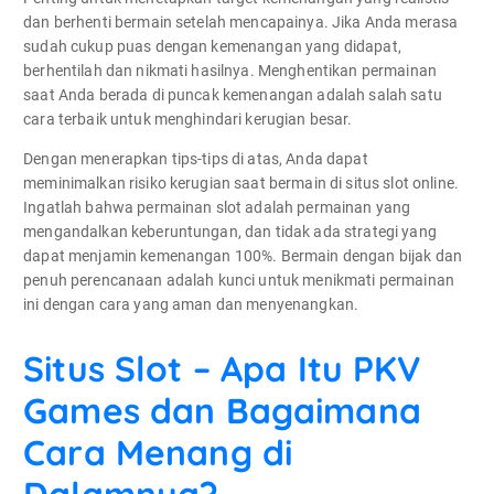
dan berhenti bermain setelah mencapainya. Jika Anda merasa
sudah cukup puas dengan kemenangan yang didapat,
berhentilah dan nikmati hasilnya. Menghentikan permainan
saat Anda berada di puncak kemenangan adalah salah satu
cara terbaik untuk menghindari kerugian besar.
Dengan menerapkan tips-tips di atas, Anda dapat
meminimalkan risiko kerugian saat bermain di situs slot online.
Ingatlah bahwa permainan slot adalah permainan yang
mengandalkan keberuntungan, dan tidak ada strategi yang
dapat menjamin kemenangan 100%. Bermain dengan bijak dan
penuh perencanaan adalah kunci untuk menikmati permainan
ini dengan cara yang aman dan menyenangkan.
Situs Slot – Apa Itu PKV
Games dan Bagaimana
Cara Menang di
Dalamnya?