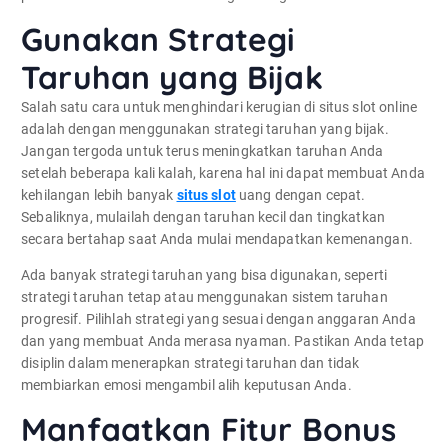
Gunakan Strategi
Taruhan yang Bijak
Salah satu cara untuk menghindari kerugian di situs slot online
adalah dengan menggunakan strategi taruhan yang bijak.
Jangan tergoda untuk terus meningkatkan taruhan Anda
setelah beberapa kali kalah, karena hal ini dapat membuat Anda
kehilangan lebih banyak
situs slot
uang dengan cepat.
Sebaliknya, mulailah dengan taruhan kecil dan tingkatkan
secara bertahap saat Anda mulai mendapatkan kemenangan.
Ada banyak strategi taruhan yang bisa digunakan, seperti
strategi taruhan tetap atau menggunakan sistem taruhan
progresif. Pilihlah strategi yang sesuai dengan anggaran Anda
dan yang membuat Anda merasa nyaman. Pastikan Anda tetap
disiplin dalam menerapkan strategi taruhan dan tidak
membiarkan emosi mengambil alih keputusan Anda.
Manfaatkan Fitur Bonus