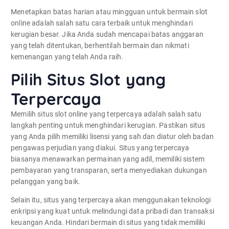
Menetapkan batas harian atau mingguan untuk bermain slot
online adalah salah satu cara terbaik untuk menghindari
kerugian besar. Jika Anda sudah mencapai batas anggaran
yang telah ditentukan, berhentilah bermain dan nikmati
kemenangan yang telah Anda raih.
Pilih Situs Slot yang
Terpercaya
Memilih situs slot online yang terpercaya adalah salah satu
langkah penting untuk menghindari kerugian. Pastikan situs
yang Anda pilih memiliki lisensi yang sah dan diatur oleh badan
pengawas perjudian yang diakui. Situs yang terpercaya
biasanya menawarkan permainan yang adil, memiliki sistem
pembayaran yang transparan, serta menyediakan dukungan
pelanggan yang baik.
Selain itu, situs yang terpercaya akan menggunakan teknologi
enkripsi yang kuat untuk melindungi data pribadi dan transaksi
keuangan Anda. Hindari bermain di situs yang tidak memiliki