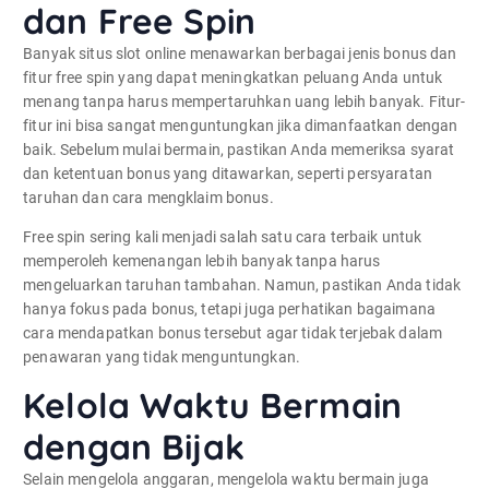
dan Free Spin
Banyak situs slot online menawarkan berbagai jenis bonus dan
fitur free spin yang dapat meningkatkan peluang Anda untuk
menang tanpa harus mempertaruhkan uang lebih banyak. Fitur-
fitur ini bisa sangat menguntungkan jika dimanfaatkan dengan
baik. Sebelum mulai bermain, pastikan Anda memeriksa syarat
dan ketentuan bonus yang ditawarkan, seperti persyaratan
taruhan dan cara mengklaim bonus.
Free spin sering kali menjadi salah satu cara terbaik untuk
memperoleh kemenangan lebih banyak tanpa harus
mengeluarkan taruhan tambahan. Namun, pastikan Anda tidak
hanya fokus pada bonus, tetapi juga perhatikan bagaimana
cara mendapatkan bonus tersebut agar tidak terjebak dalam
penawaran yang tidak menguntungkan.
Kelola Waktu Bermain
dengan Bijak
Selain mengelola anggaran, mengelola waktu bermain juga