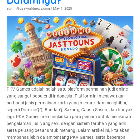
admin@usaworldnewz.com
|
May 1, 2025
PKV Games adalah salah satu platform permainan judi online
yang sangat populer di Indonesia. Platform ini menawarkan
berbagai jenis permainan kartu yang menarik dan menghibur,
seperti DominoQQ, BandarQ, Sakong, Capsa Susun, dan banyak
lagi. PKV Games memungkinkan para pemain untuk menikmati
pengalaman judi yang seru dengan sistem taruhan yang adil,
serta peluang besar untuk menang. Dalam artikel ini, kita akan
membahas lebih dalam tentang PKV Games, serta beberapa