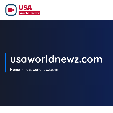
S
k
i
Slot Mahjong Ways dari PG Soft malam ini siap memberi maxwin besar yang
p
terjamin. Slot gacor terbaik untuk Anda yang ingin menang besar.
t
o
c
o
n
t
usaworldnewz.com
e
n
t
Home
usaworldnewz.com