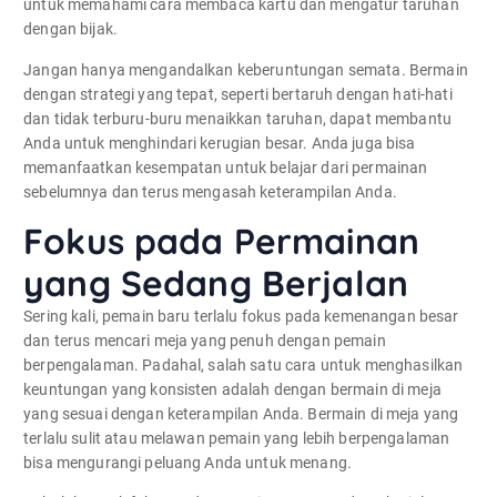
untuk memahami cara membaca kartu dan mengatur taruhan
dengan bijak.
Jangan hanya mengandalkan keberuntungan semata. Bermain
dengan strategi yang tepat, seperti bertaruh dengan hati-hati
dan tidak terburu-buru menaikkan taruhan, dapat membantu
Anda untuk menghindari kerugian besar. Anda juga bisa
memanfaatkan kesempatan untuk belajar dari permainan
sebelumnya dan terus mengasah keterampilan Anda.
Fokus pada Permainan
yang Sedang Berjalan
Sering kali, pemain baru terlalu fokus pada kemenangan besar
dan terus mencari meja yang penuh dengan pemain
berpengalaman. Padahal, salah satu cara untuk menghasilkan
keuntungan yang konsisten adalah dengan bermain di meja
yang sesuai dengan keterampilan Anda. Bermain di meja yang
terlalu sulit atau melawan pemain yang lebih berpengalaman
bisa mengurangi peluang Anda untuk menang.