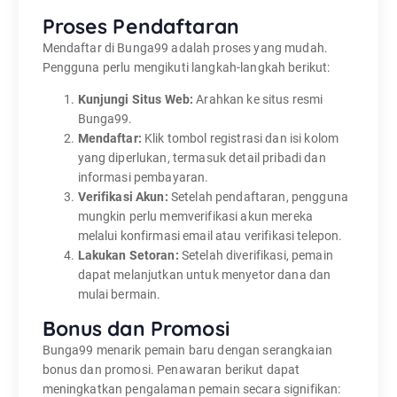
Proses Pendaftaran
Mendaftar di Bunga99 adalah proses yang mudah.
Pengguna perlu mengikuti langkah-langkah berikut:
Kunjungi Situs Web:
Arahkan ke situs resmi
Bunga99.
Mendaftar:
Klik tombol registrasi dan isi kolom
yang diperlukan, termasuk detail pribadi dan
informasi pembayaran.
Verifikasi Akun:
Setelah pendaftaran, pengguna
mungkin perlu memverifikasi akun mereka
melalui konfirmasi email atau verifikasi telepon.
Lakukan Setoran:
Setelah diverifikasi, pemain
dapat melanjutkan untuk menyetor dana dan
mulai bermain.
Bonus dan Promosi
Bunga99 menarik pemain baru dengan serangkaian
bonus dan promosi. Penawaran berikut dapat
meningkatkan pengalaman pemain secara signifikan: