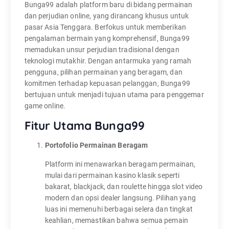
Bunga99 adalah platform baru di bidang permainan
dan perjudian online, yang dirancang khusus untuk
pasar Asia Tenggara. Berfokus untuk memberikan
pengalaman bermain yang komprehensif, Bunga99
memadukan unsur perjudian tradisional dengan
teknologi mutakhir. Dengan antarmuka yang ramah
pengguna, pilihan permainan yang beragam, dan
komitmen terhadap kepuasan pelanggan, Bunga99
bertujuan untuk menjadi tujuan utama para penggemar
game online.
Fitur Utama Bunga99
Portofolio Permainan Beragam
Platform ini menawarkan beragam permainan,
mulai dari permainan kasino klasik seperti
bakarat, blackjack, dan roulette hingga slot video
modern dan opsi dealer langsung. Pilihan yang
luas ini memenuhi berbagai selera dan tingkat
keahlian, memastikan bahwa semua pemain