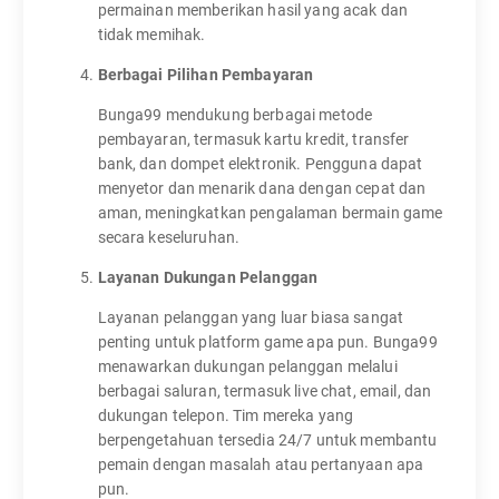
permainan memberikan hasil yang acak dan
tidak memihak.
Berbagai Pilihan Pembayaran
Bunga99 mendukung berbagai metode
pembayaran, termasuk kartu kredit, transfer
bank, dan dompet elektronik. Pengguna dapat
menyetor dan menarik dana dengan cepat dan
aman, meningkatkan pengalaman bermain game
secara keseluruhan.
Layanan Dukungan Pelanggan
Layanan pelanggan yang luar biasa sangat
penting untuk platform game apa pun. Bunga99
menawarkan dukungan pelanggan melalui
berbagai saluran, termasuk live chat, email, dan
dukungan telepon. Tim mereka yang
berpengetahuan tersedia 24/7 untuk membantu
pemain dengan masalah atau pertanyaan apa
pun.