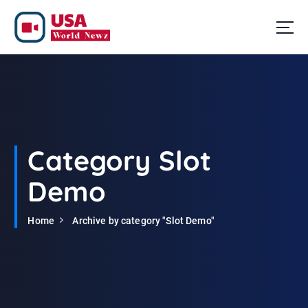
S
k
i
Slot Mahjong Ways dari PG Soft malam ini siap memberi maxwin besar yang
p
terjamin. Slot gacor terbaik untuk Anda yang ingin menang besar.
t
o
c
o
n
t
Category Slot
e
n
Demo
t
Home
Archive by category "Slot Demo"