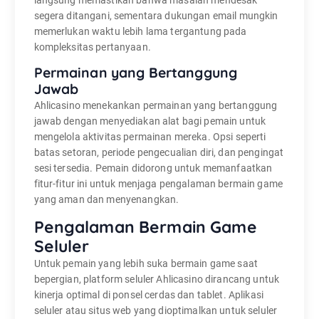
langsung memastikan bahwa masalah mendesak
segera ditangani, sementara dukungan email mungkin
memerlukan waktu lebih lama tergantung pada
kompleksitas pertanyaan.
Permainan yang Bertanggung
Jawab
Ahlicasino menekankan permainan yang bertanggung
jawab dengan menyediakan alat bagi pemain untuk
mengelola aktivitas permainan mereka. Opsi seperti
batas setoran, periode pengecualian diri, dan pengingat
sesi tersedia. Pemain didorong untuk memanfaatkan
fitur-fitur ini untuk menjaga pengalaman bermain game
yang aman dan menyenangkan.
Pengalaman Bermain Game
Seluler
Untuk pemain yang lebih suka bermain game saat
bepergian, platform seluler Ahlicasino dirancang untuk
kinerja optimal di ponsel cerdas dan tablet. Aplikasi
seluler atau situs web yang dioptimalkan untuk seluler