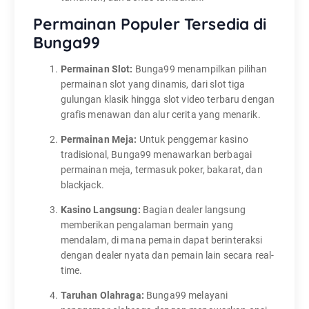
Permainan Populer Tersedia di
Bunga99
Permainan Slot:
Bunga99 menampilkan pilihan
permainan slot yang dinamis, dari slot tiga
gulungan klasik hingga slot video terbaru dengan
grafis menawan dan alur cerita yang menarik.
Permainan Meja:
Untuk penggemar kasino
tradisional, Bunga99 menawarkan berbagai
permainan meja, termasuk poker, bakarat, dan
blackjack.
Kasino Langsung:
Bagian dealer langsung
memberikan pengalaman bermain yang
mendalam, di mana pemain dapat berinteraksi
dengan dealer nyata dan pemain lain secara real-
time.
Taruhan Olahraga:
Bunga99 melayani