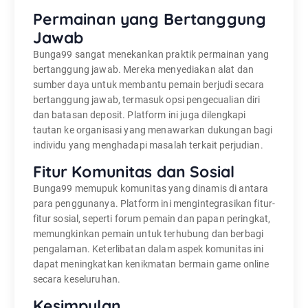
Permainan yang Bertanggung
Jawab
Bunga99 sangat menekankan praktik permainan yang
bertanggung jawab. Mereka menyediakan alat dan
sumber daya untuk membantu pemain berjudi secara
bertanggung jawab, termasuk opsi pengecualian diri
dan batasan deposit. Platform ini juga dilengkapi
tautan ke organisasi yang menawarkan dukungan bagi
individu yang menghadapi masalah terkait perjudian.
Fitur Komunitas dan Sosial
Bunga99 memupuk komunitas yang dinamis di antara
para penggunanya. Platform ini mengintegrasikan fitur-
fitur sosial, seperti forum pemain dan papan peringkat,
memungkinkan pemain untuk terhubung dan berbagi
pengalaman. Keterlibatan dalam aspek komunitas ini
dapat meningkatkan kenikmatan bermain game online
secara keseluruhan.
Kesimpulan