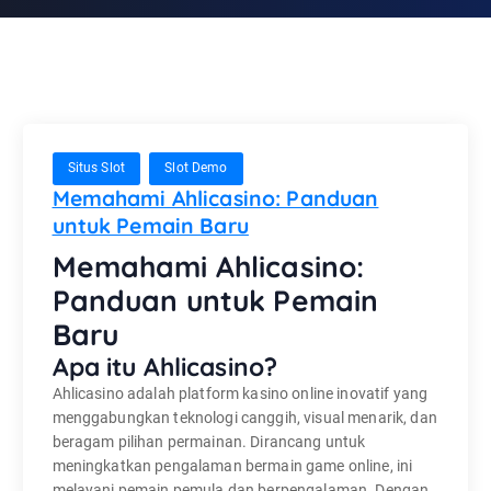
Situs Slot
Slot Demo
Memahami Ahlicasino: Panduan
untuk Pemain Baru
Memahami Ahlicasino:
Panduan untuk Pemain
Baru
Apa itu Ahlicasino?
Ahlicasino adalah platform kasino online inovatif yang
menggabungkan teknologi canggih, visual menarik, dan
beragam pilihan permainan. Dirancang untuk
meningkatkan pengalaman bermain game online, ini
melayani pemain pemula dan berpengalaman. Dengan