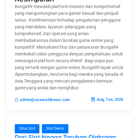
Bunga99 mewakili platform modern dan komprehensif
yang menguntungkan para gamer kasual dan penjudi
serius. Komitmennya terhadap pengalaman pengguna
yang mendalam, layanan pelanggan yang
komprehensif, dan operasi yang aman
membedakannya dalam lanskap game online yang
kompetitif. Memahami fitur dan penawaran Bunga99
membekali calon pengguna dengan pengetahuan untuk
menavigasi platform secara efektif. Bagi siapa pun
yang tertarik dengan game online, Bunga99 layak untuk
dipertimbangkan, terutama bagi mereka yang berada di
Asia Tenggara yang mencari pengalaman bermain
game yang andal dan menghibur.
Aug, Tue, 2026
admin@usaworldnewz.com
Situs Slot
Slot Demo
Dari Slot hingga Taruhan Olahraga: