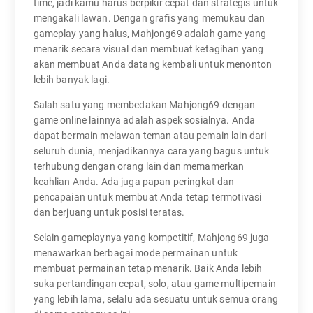
time, jadi kamu harus berpikir cepat dan strategis untuk
mengakali lawan. Dengan grafis yang memukau dan
gameplay yang halus, Mahjong69 adalah game yang
menarik secara visual dan membuat ketagihan yang
akan membuat Anda datang kembali untuk menonton
lebih banyak lagi.
Salah satu yang membedakan Mahjong69 dengan
game online lainnya adalah aspek sosialnya. Anda
dapat bermain melawan teman atau pemain lain dari
seluruh dunia, menjadikannya cara yang bagus untuk
terhubung dengan orang lain dan memamerkan
keahlian Anda. Ada juga papan peringkat dan
pencapaian untuk membuat Anda tetap termotivasi
dan berjuang untuk posisi teratas.
Selain gameplaynya yang kompetitif, Mahjong69 juga
menawarkan berbagai mode permainan untuk
membuat permainan tetap menarik. Baik Anda lebih
suka pertandingan cepat, solo, atau game multipemain
yang lebih lama, selalu ada sesuatu untuk semua orang