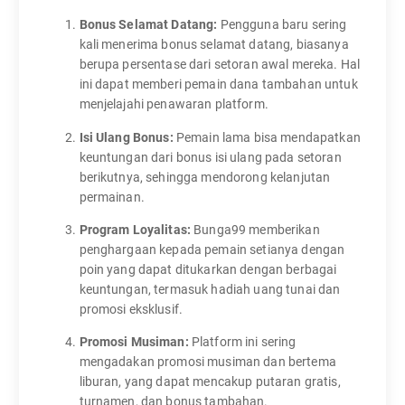
Bonus Selamat Datang:
Pengguna baru sering
kali menerima bonus selamat datang, biasanya
berupa persentase dari setoran awal mereka. Hal
ini dapat memberi pemain dana tambahan untuk
menjelajahi penawaran platform.
Isi Ulang Bonus:
Pemain lama bisa mendapatkan
keuntungan dari bonus isi ulang pada setoran
berikutnya, sehingga mendorong kelanjutan
permainan.
Program Loyalitas:
Bunga99 memberikan
penghargaan kepada pemain setianya dengan
poin yang dapat ditukarkan dengan berbagai
keuntungan, termasuk hadiah uang tunai dan
promosi eksklusif.
Promosi Musiman:
Platform ini sering
mengadakan promosi musiman dan bertema
liburan, yang dapat mencakup putaran gratis,
turnamen, dan bonus tambahan.