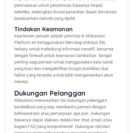
pemrosesan untuk penyetoran biasanya terjadi
seketika, sedangkan durasi penarikan dapat bervariasi
berdasarkan metode yang dipilih.
Tindakan Keamanan
Keamanan pemain adalah prioritas di Ahlicasino.
Platform ini menggunakan teknologi enkripsi SSL
terbaru untuk melindungi informasi sensitif, bersama
dengan firewall untuk keamanan tambahan. Sangat
penting bagi pemain untuk menggunakan kata sandi
yang kuat dan mengaktifkan fungsi otentikasi dua
faktor yang tersedia untuk lebih mengamankan akun
mereka.
Dukungan Pelanggan
Ahlicasino menawarkan tim dukungan pelanggan
berdedikasi yang siap membantu pemain dengan
kekhawatiran atau pertanyaan apa pun. Dukungan
biasanya dapat diakses melalui live chat, email, atau
bagian FAQ yang komprehensif. Dukungan obrolan