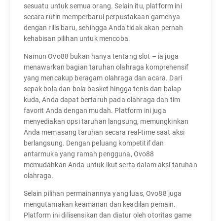
sesuatu untuk semua orang. Selain itu, platform ini
secara rutin memperbarui perpustakaan gamenya
dengan rilis baru, sehingga Anda tidak akan pernah
kehabisan pilihan untuk mencoba.
Namun Ovo88 bukan hanya tentang slot – ia juga
menawarkan bagian taruhan olahraga komprehensif
yang mencakup beragam olahraga dan acara. Dari
sepak bola dan bola basket hingga tenis dan balap
kuda, Anda dapat bertaruh pada olahraga dan tim
favorit Anda dengan mudah. Platform ini juga
menyediakan opsi taruhan langsung, memungkinkan
Anda memasang taruhan secara real-time saat aksi
berlangsung. Dengan peluang kompetitif dan
antarmuka yang ramah pengguna, Ovo88
memudahkan Anda untuk ikut serta dalam aksi taruhan
olahraga.
Selain pilihan permainannya yang luas, Ovo88 juga
mengutamakan keamanan dan keadilan pemain.
Platform ini dilisensikan dan diatur oleh otoritas game