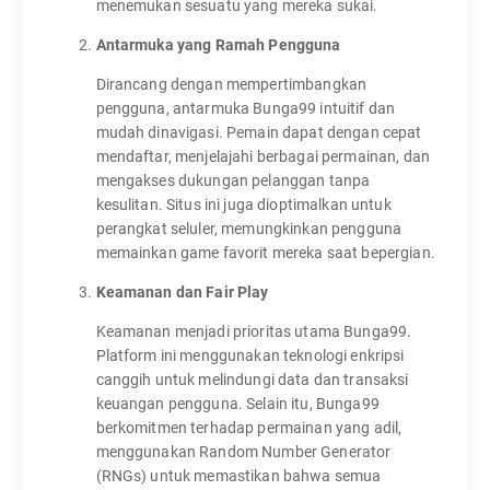
menemukan sesuatu yang mereka sukai.
Antarmuka yang Ramah Pengguna
Dirancang dengan mempertimbangkan
pengguna, antarmuka Bunga99 intuitif dan
mudah dinavigasi. Pemain dapat dengan cepat
mendaftar, menjelajahi berbagai permainan, dan
mengakses dukungan pelanggan tanpa
kesulitan. Situs ini juga dioptimalkan untuk
perangkat seluler, memungkinkan pengguna
memainkan game favorit mereka saat bepergian.
Keamanan dan Fair Play
Keamanan menjadi prioritas utama Bunga99.
Platform ini menggunakan teknologi enkripsi
canggih untuk melindungi data dan transaksi
keuangan pengguna. Selain itu, Bunga99
berkomitmen terhadap permainan yang adil,
menggunakan Random Number Generator
(RNGs) untuk memastikan bahwa semua