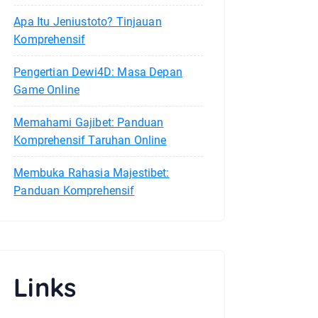
Apa Itu Jeniustoto? Tinjauan
Komprehensif
Pengertian Dewi4D: Masa Depan
Game Online
Memahami Gajibet: Panduan
Komprehensif Taruhan Online
Membuka Rahasia Majestibet:
Panduan Komprehensif
Links