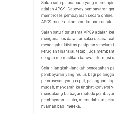
Salah satu perusahaan yang memimpin
adalah APG9. Gateway pembayaran gener
memproses pembayaran secara online. D
APG9 menetapkan standar baru untuk e
Salah satu fitur utama APG9 adalah k
menganalisis data transaksi secara rea
mencegah aktivitas penipuan sebelum itu
kerugian finansial, tetapi juga memb
dengan memastikan bahwa informasi s
Selain langkah -langkah pencegahan 
pembayaran yang mulus bagi pelanggan
pemrosesan yang cepat, pelanggan da
mudah, mengarah ke tingkat konversi ya
mendukung berbagai metode pembayaran,
pembayaran seluler, memudahkan pela
nyaman bagi mereka.