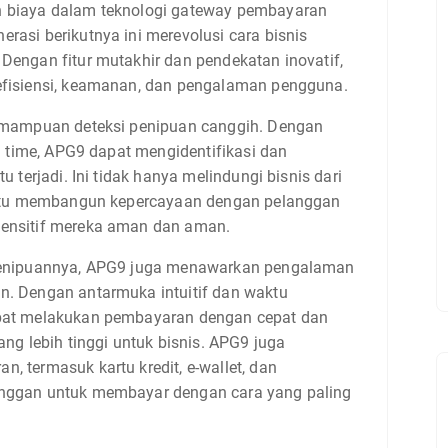
 biaya dalam teknologi gateway pembayaran
asi berikutnya ini merevolusi cara bisnis
engan fitur mutakhir dan pendekatan inovatif,
fisiensi, keamanan, dan pengalaman pengguna.
emampuan deteksi penipuan canggih. Dengan
l time, APG9 dapat mengidentifikasi dan
 terjadi. Ini tidak hanya melindungi bisnis dari
antu membangun kepercayaan dengan pelanggan
ensitif mereka aman dan aman.
penipuannya, APG9 juga menawarkan pengalaman
. Dengan antarmuka intuitif dan waktu
pat melakukan pembayaran dengan cepat dan
ng lebih tinggi untuk bisnis. APG9 juga
 termasuk kartu kredit, e-wallet, dan
nggan untuk membayar dengan cara yang paling