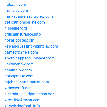
nabzah.com
mongive.com
matkagameresultsview.com
getsolutionsonline.com
hispinner.org
criticalinsurance.info
nokariposter.com
kalyan-guessing-nightplay.com
gameofpanels.com
androidappsdownloader.com
usetimenow.com
healthblow.com
gohelpmate.com
rajdhani-satta-matka.com
writerscraft.net
elearning-childprotection.com
wrestling4mena.com
knowledgeforall.info