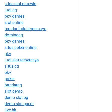
situs slot maxwin
judi qq
pkv games
slot online
bandar bola terpercaya
dominoqq
pkv games
situs poker online
pkv
judi slot terpercaya
situs qq
pkv
poker
bandarqq
slot demo
demo slot pg
demo slot gacor
live hk