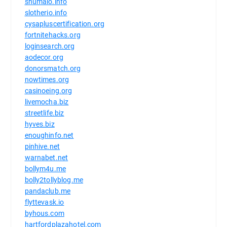
shumaio.info
slotherio.info
cysapluscertification.org
fortnitehacks.org
loginsearch.org
aodecor.org
donorsmatch.org
nowtimes.org
casinoeing.org
livemocha.biz
streetlife.biz
hyves.biz
enoughinfo.net
pinhive.net
warnabet.net
bollym4u.me
bolly2tollyblog.me
pandaclub.me
flyttevask.io
byhous.com
hartfordplazahotel.com