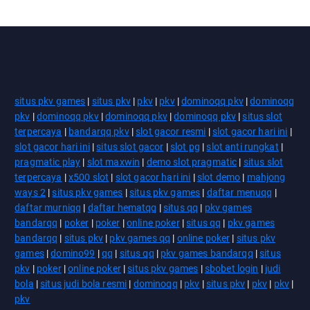
situs pkv games
|
situs pkv
|
pkv
|
pkv
|
dominoqq pkv
|
dominoqq
pkv
|
dominoqq pkv
|
dominoqq pkv
|
dominoqq pkv
|
situs slot
terpercaya
|
bandarqq pkv
|
slot gacor resmi
|
slot gacor hari ini
|
slot gacor hari ini
|
situs slot gacor
|
slot pg
|
slot anti rungkat
|
pragmatic play
|
slot maxwin
|
demo slot pragmatic
|
situs slot
terpercaya
|
x500 slot
|
slot gacor hari ini
|
slot demo
|
mahjong
ways 2
|
situs pkv games
|
situs pkv games
|
daftar menuqq
|
daftar murniqq
|
daftar hematqq
|
situs qq
|
pkv games
bandarqq
|
poker
|
poker
|
online poker
|
situs qq
|
pkv games
bandarqq
|
situs pkv
|
pkv games qq
|
online poker
|
situs pkv
games
|
domino99
|
qq
|
situs qq
|
pkv games bandarqq
|
situs
pkv
|
poker
|
online poker
|
situs pkv games
|
sbobet login
|
judi
bola
|
situs judi bola resmi
|
dominoqq
|
pkv
|
situs pkv
|
pkv
|
pkv
|
pkv