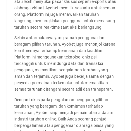
atau lebih menyukai pasar khusus seperti e-sports atau
olahraga virtual, Ayobet memiliki sesuatu untuk semua
orang. Platform ini juga menawarkan taruhan
langsung, memungkinkan pengguna untuk memasang
taruhan secara real-time saat aksi berlangsung.
Selain antarmukanya yang ramah pengguna dan
beragam pilihan taruhan, Ayobet juga menonjol karena
komitmennya terhadap keamanan dan keadilan.
Platform ini menggunakan teknologi enkripsi
tercanggih untuk melindungi data dan transaksi
pengguna, memastikan pengalaman taruhan yang
aman dan terjamin. Ayobet juga bekerja sama dengan
penyedia permainan terkemuka untuk memastikan
semua taruhan ditangani secara adil dan transparan.
Dengan fokus pada pengalaman pengguna, pilihan
taruhan yang beragam, dan komitmen terhadap
keamanan, Ayobet siap menjadi pemain utama dalam
industri taruhan online. Baik Anda seorang penjudi
berpengalaman atau penggemar olahraga biasa yang