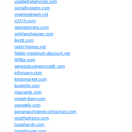
usadigitalservices.com
socialhoppers.com
creativedream.net
n2315.com
getwebonline.com
onlyfansheaven.com
lky08.com
ralph-fiennes.net
fielder-maximum-discount.net
fitfllex.com
genesisbusinesscredit.com
inforuang.com
kindsmarket.com
luvelylife.com
macramb.com
mypet-diary.com
oxweekly.com
panamacitydeckcontractors.com
westfashions.com
toolshandy.com
travelstager.com