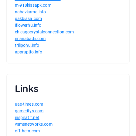
m-918kissapk.com
nabavkame.info
gakbiasa.com
iflowerhu.info
chicagocrystalconnection.com
imanabadii.com
trilipohu.info
appruptio.info
Links
uae-times.com
gamerifys.com
inspiratif.net
vsmsnetworks.com
offthem.com