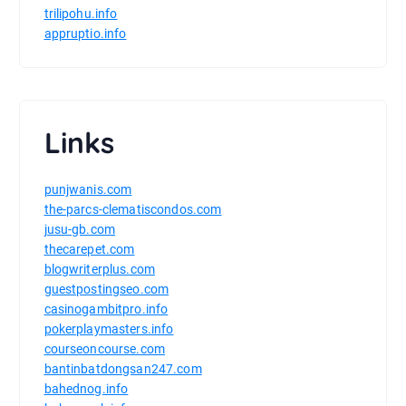
trilipohu.info
appruptio.info
Links
punjwanis.com
the-parcs-clematiscondos.com
jusu-gb.com
thecarepet.com
blogwriterplus.com
guestpostingseo.com
casinogambitpro.info
pokerplaymasters.info
courseoncourse.com
bantinbatdongsan247.com
bahednog.info