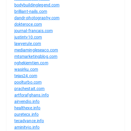
bodybuildinglegend.com
brilliant-nails.com
dandr-photography.com
dokteroce.com
journal-francais.com
justintv10.com
lawyerule.com
mediamingleseaco.com
mtsmarketingblog.com
nghekiemtien.com
wasirku.com
tejas24.com
poolturbo.com
prachestait.com
artforafghans.info
airvendio.info
healthexe.info
puretecx.info
tecadvance.info
aminityio.info