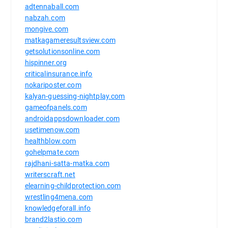
adtennaball.com
nabzah.com
mongive.com
matkagameresultsview.com
getsolutionsonline.com
hispinner.org
criticalinsurance.info
nokariposter.com
kalyan-guessing-nightplay.com
gameofpanels.com
androidappsdownloader.com
usetimenow.com
healthblow.com
gohelpmate.com
rajdhani-satta-matka.com
writerscraft.net
elearning-childprotection.com
wrestling4mena.com
knowledgeforall.info
brand2lastio.com