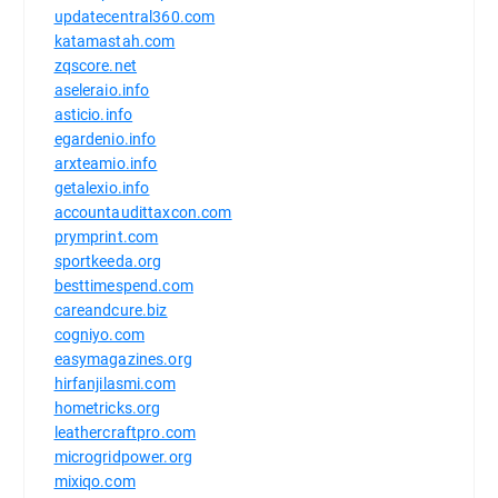
updatecentral360.com
katamastah.com
zqscore.net
aseleraio.info
asticio.info
egardenio.info
arxteamio.info
getalexio.info
accountaudittaxcon.com
prymprint.com
sportkeeda.org
besttimespend.com
careandcure.biz
cogniyo.com
easymagazines.org
hirfanjilasmi.com
hometricks.org
leathercraftpro.com
microgridpower.org
mixiqo.com