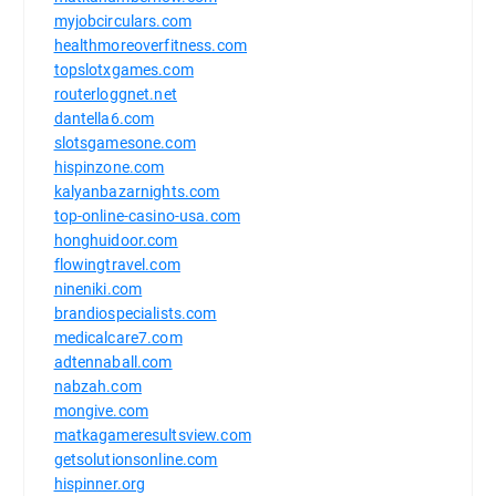
myjobcirculars.com
healthmoreoverfitness.com
topslotxgames.com
routerloggnet.net
dantella6.com
slotsgamesone.com
hispinzone.com
kalyanbazarnights.com
top-online-casino-usa.com
honghuidoor.com
flowingtravel.com
nineniki.com
brandiospecialists.com
medicalcare7.com
adtennaball.com
nabzah.com
mongive.com
matkagameresultsview.com
getsolutionsonline.com
hispinner.org