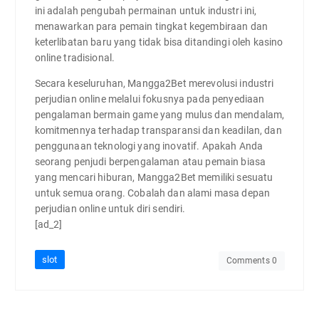
ini adalah pengubah permainan untuk industri ini,
menawarkan para pemain tingkat kegembiraan dan
keterlibatan baru yang tidak bisa ditandingi oleh kasino
online tradisional.
Secara keseluruhan, Mangga2Bet merevolusi industri
perjudian online melalui fokusnya pada penyediaan
pengalaman bermain game yang mulus dan mendalam,
komitmennya terhadap transparansi dan keadilan, dan
penggunaan teknologi yang inovatif. Apakah Anda
seorang penjudi berpengalaman atau pemain biasa
yang mencari hiburan, Mangga2Bet memiliki sesuatu
untuk semua orang. Cobalah dan alami masa depan
perjudian online untuk diri sendiri.
[ad_2]
slot
Comments 0