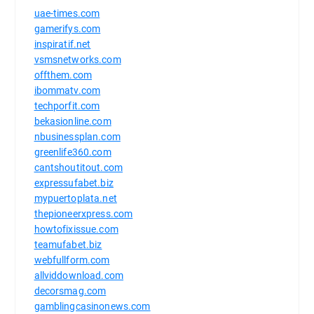
uae-times.com
gamerifys.com
inspiratif.net
vsmsnetworks.com
offthem.com
ibommatv.com
techporfit.com
bekasionline.com
nbusinessplan.com
greenlife360.com
cantshoutitout.com
expressufabet.biz
mypuertoplata.net
thepioneerxpress.com
howtofixissue.com
teamufabet.biz
webfullform.com
allviddownload.com
decorsmag.com
gamblingcasinonews.com