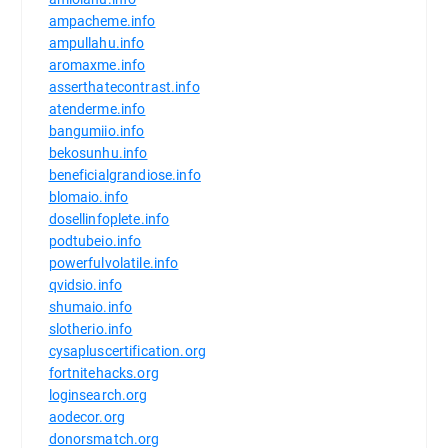
ampacheme.info
ampullahu.info
aromaxme.info
asserthatecontrast.info
atenderme.info
bangumiio.info
bekosunhu.info
beneficialgrandiose.info
blomaio.info
dosellinfoplete.info
podtubeio.info
powerfulvolatile.info
qvidsio.info
shumaio.info
slotherio.info
cysapluscertification.org
fortnitehacks.org
loginsearch.org
aodecor.org
donorsmatch.org