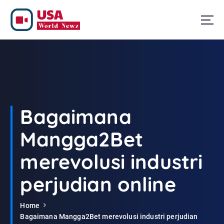
S
k
i
Slot Mahjong Ways dari PG Soft malam ini siap memberi maxwin besar yang
p
terjamin. Slot gacor terbaik untuk Anda yang ingin menang besar.
t
o
c
o
n
t
Bagaimana
e
n
Mangga2Bet
t
merevolusi industri
perjudian online
Home
Bagaimana Mangga2Bet merevolusi industri perjudian