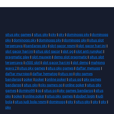
situs pkv games
|
situs pkv
|
pkv
|
pkv
|
dominoqq pkv
|
dominoqq
pkv
|
dominoqq pkv
|
dominoqq pkv
|
dominoqq pkv
|
situs slot
terpercaya
|
bandarqq pkv
|
slot gacor resmi
|
slot gacor hari ini
|
slot gacor hari ini
|
situs slot gacor
|
slot pg
|
slot anti rungkat
|
pragmatic play
|
slot maxwin
|
demo slot pragmatic
|
situs slot
terpercaya
|
x500 slot
|
slot gacor hari ini
|
slot demo
|
mahjong
ways 2
|
situs pkv games
|
situs pkv games
|
daftar menuqq
|
daftar murniqq
|
daftar hematqq
|
situs qq
|
pkv games
bandarqq
|
poker
|
poker
|
online poker
|
situs qq
|
pkv games
bandarqq
|
situs pkv
|
pkv games qq
|
online poker
|
situs pkv
games
|
domino99
|
qq
|
situs qq
|
pkv games bandarqq
|
situs
pkv
|
poker
|
online poker
|
situs pkv games
|
sbobet login
|
judi
bola
|
situs judi bola resmi
|
dominoqq
|
pkv
|
situs pkv
|
pkv
|
pkv
|
pkv