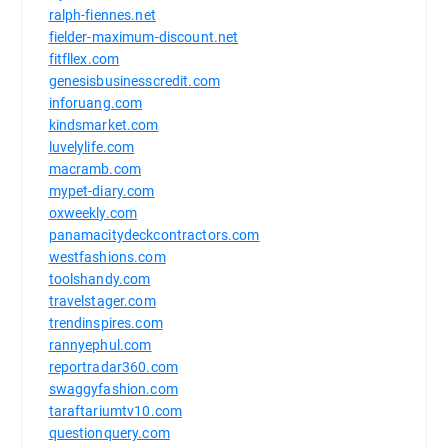
ralph-fiennes.net
fielder-maximum-discount.net
fitfllex.com
genesisbusinesscredit.com
inforuang.com
kindsmarket.com
luvelylife.com
macramb.com
mypet-diary.com
oxweekly.com
panamacitydeckcontractors.com
westfashions.com
toolshandy.com
travelstager.com
trendinspires.com
rannyephul.com
reportradar360.com
swaggyfashion.com
taraftariumtv10.com
questionquery.com