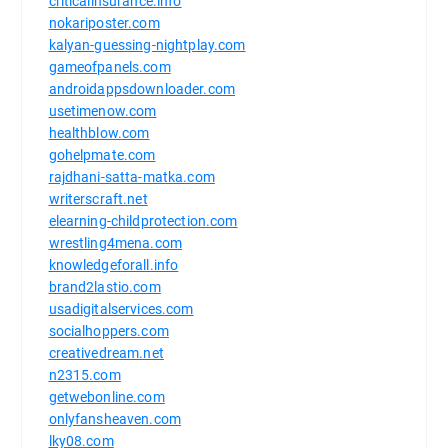
criticalinsurance.info
nokariposter.com
kalyan-guessing-nightplay.com
gameofpanels.com
androidappsdownloader.com
usetimenow.com
healthblow.com
gohelpmate.com
rajdhani-satta-matka.com
writerscraft.net
elearning-childprotection.com
wrestling4mena.com
knowledgeforall.info
brand2lastio.com
usadigitalservices.com
socialhoppers.com
creativedream.net
n2315.com
getwebonline.com
onlyfansheaven.com
lky08.com