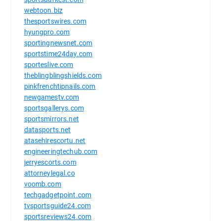
webtoon.biz
thesportswires.com
hyungpro.com
sportingnewsnet.com
sportstime24day.com
sporteslive.com
theblingblingshields.com
pinkfrenchtipnails.com
newgamestv.com
sportsgallerys.com
sportsmirrors.net
datasports.net
atasehirescortu.net
engineeringtechub.com
jerryescorts.com
attorneylegal.co
voomb.com
techgadgetpoint.com
tvsportsguide24.com
sportsreviews24.com