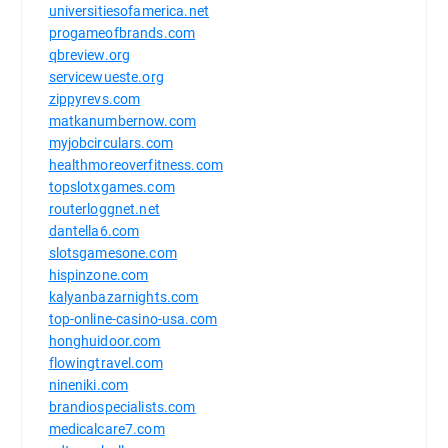
universitiesofamerica.net
progameofbrands.com
qbreview.org
servicewueste.org
zippyrevs.com
matkanumbernow.com
myjobcirculars.com
healthmoreoverfitness.com
topslotxgames.com
routerloggnet.net
dantella6.com
slotsgamesone.com
hispinzone.com
kalyanbazarnights.com
top-online-casino-usa.com
honghuidoor.com
flowingtravel.com
nineniki.com
brandiospecialists.com
medicalcare7.com