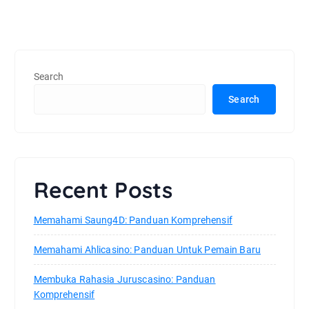
Search
Search
Recent Posts
Memahami Saung4D: Panduan Komprehensif
Memahami Ahlicasino: Panduan Untuk Pemain Baru
Membuka Rahasia Juruscasino: Panduan
Komprehensif