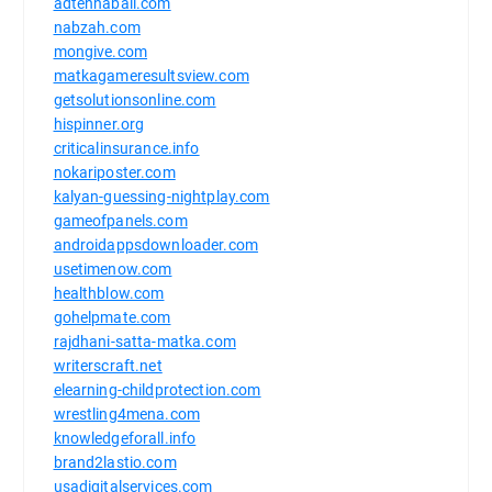
adtennaball.com
nabzah.com
mongive.com
matkagameresultsview.com
getsolutionsonline.com
hispinner.org
criticalinsurance.info
nokariposter.com
kalyan-guessing-nightplay.com
gameofpanels.com
androidappsdownloader.com
usetimenow.com
healthblow.com
gohelpmate.com
rajdhani-satta-matka.com
writerscraft.net
elearning-childprotection.com
wrestling4mena.com
knowledgeforall.info
brand2lastio.com
usadigitalservices.com