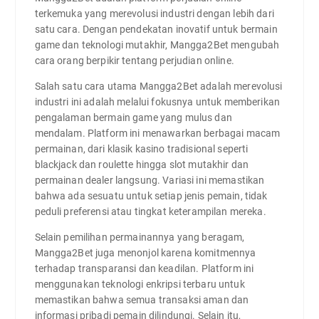
terkemuka yang merevolusi industri dengan lebih dari
satu cara. Dengan pendekatan inovatif untuk bermain
game dan teknologi mutakhir, Mangga2Bet mengubah
cara orang berpikir tentang perjudian online.
Salah satu cara utama Mangga2Bet adalah merevolusi
industri ini adalah melalui fokusnya untuk memberikan
pengalaman bermain game yang mulus dan
mendalam. Platform ini menawarkan berbagai macam
permainan, dari klasik kasino tradisional seperti
blackjack dan roulette hingga slot mutakhir dan
permainan dealer langsung. Variasi ini memastikan
bahwa ada sesuatu untuk setiap jenis pemain, tidak
peduli preferensi atau tingkat keterampilan mereka.
Selain pemilihan permainannya yang beragam,
Mangga2Bet juga menonjol karena komitmennya
terhadap transparansi dan keadilan. Platform ini
menggunakan teknologi enkripsi terbaru untuk
memastikan bahwa semua transaksi aman dan
informasi pribadi pemain dilindungi. Selain itu,