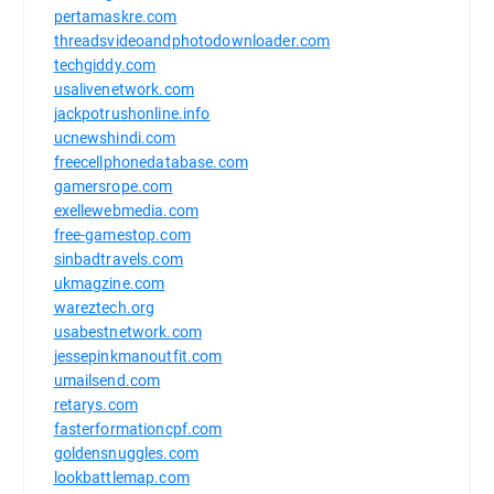
pertamaskre.com
threadsvideoandphotodownloader.com
techgiddy.com
usalivenetwork.com
jackpotrushonline.info
ucnewshindi.com
freecellphonedatabase.com
gamersrope.com
exellewebmedia.com
free-gamestop.com
sinbadtravels.com
ukmagzine.com
wareztech.org
usabestnetwork.com
jessepinkmanoutfit.com
umailsend.com
retarys.com
fasterformationcpf.com
goldensnuggles.com
lookbattlemap.com