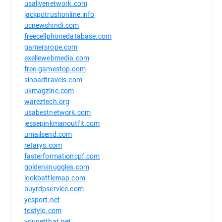
usalivenetwork.com
jackpotrushonline.info
ucnewshindi.com
freecellphonedatabase.com
gamersrope.com
exellewebmedia.com
free-gamestop.com
sinbadtravels.com
ukmagzine.com
wareztech.org
usabestnetwork.com
jessepinkmanoutfit.com
umailsend.com
retarys.com
fasterformationcpf.com
goldensnuggles.com
lookbattlemap.com
buyrdpservice.com
yesport.net
tostylo.com
yougetthat.net