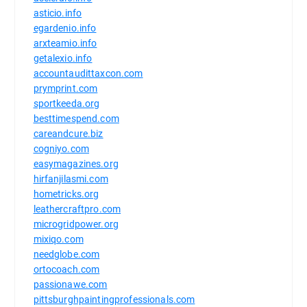
asticio.info
egardenio.info
arxteamio.info
getalexio.info
accountaudittaxcon.com
prymprint.com
sportkeeda.org
besttimespend.com
careandcure.biz
cogniyo.com
easymagazines.org
hirfanjilasmi.com
hometricks.org
leathercraftpro.com
microgridpower.org
mixiqo.com
needglobe.com
ortocoach.com
passionawe.com
pittsburghpaintingprofessionals.com