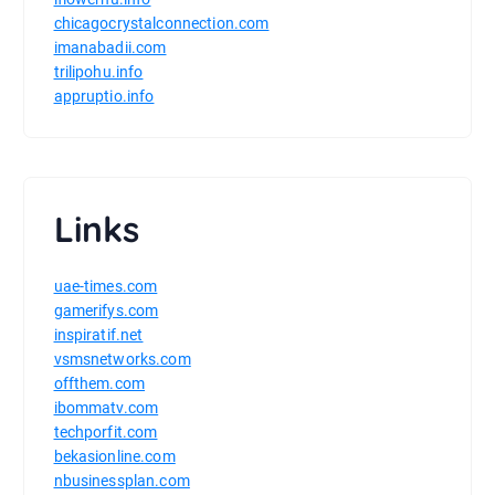
chicagocrystalconnection.com
imanabadii.com
trilipohu.info
appruptio.info
Links
uae-times.com
gamerifys.com
inspiratif.net
vsmsnetworks.com
offthem.com
ibommatv.com
techporfit.com
bekasionline.com
nbusinessplan.com