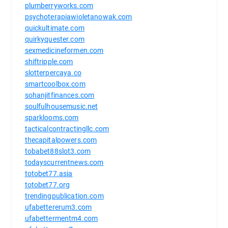
plumberryworks.com
psychoterapiawioletanowak.com
quickultimate.com
quirkyquester.com
sexmedicineformen.com
shiftripple.com
slotterpercaya.co
smartcoolbox.com
sohanjitfinances.com
soulfulhousemusic.net
sparklooms.com
tacticalcontractingllc.com
thecapitalpowers.com
tobabet88slot3.com
todayscurrentnews.com
totobet77.asia
totobet77.org
trendingpublication.com
ufabettererum3.com
ufabettermentm4.com