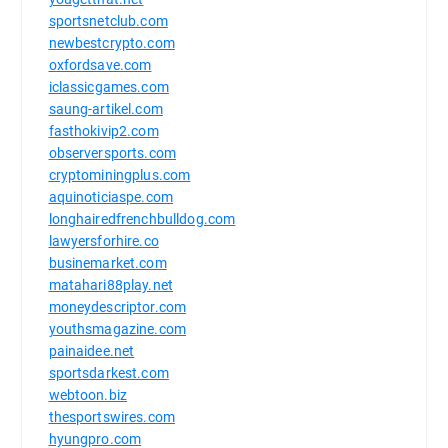
sportsnetclub.com
newbestcrypto.com
oxfordsave.com
iclassicgames.com
saung-artikel.com
fasthokivip2.com
observersports.com
cryptominingplus.com
aquinoticiaspe.com
longhairedfrenchbulldog.com
lawyersforhire.co
businemarket.com
matahari88play.net
moneydescriptor.com
youthsmagazine.com
painaidee.net
sportsdarkest.com
webtoon.biz
thesportswires.com
hyungpro.com