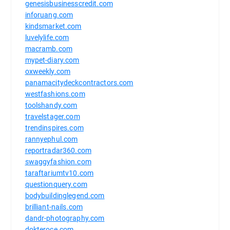
genesisbusinesscredit.com
inforuang.com
kindsmarket.com
luvelylife.com
macramb.com
mypet-diary.com
oxweekly.com
panamacitydeckcontractors.com
westfashions.com
toolshandy.com
travelstager.com
trendinspires.com
rannyephul.com
reportradar360.com
swaggyfashion.com
taraftariumtv10.com
questionquery.com
bodybuildinglegend.com
brilliant-nails.com
dandr-photography.com
dokteroce.com