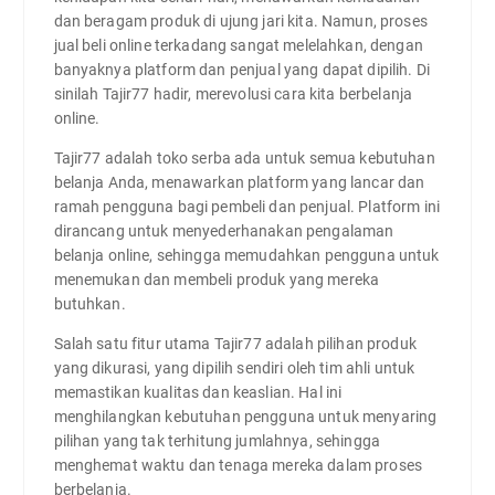
dan beragam produk di ujung jari kita. Namun, proses
jual beli online terkadang sangat melelahkan, dengan
banyaknya platform dan penjual yang dapat dipilih. Di
sinilah Tajir77 hadir, merevolusi cara kita berbelanja
online.
Tajir77 adalah toko serba ada untuk semua kebutuhan
belanja Anda, menawarkan platform yang lancar dan
ramah pengguna bagi pembeli dan penjual. Platform ini
dirancang untuk menyederhanakan pengalaman
belanja online, sehingga memudahkan pengguna untuk
menemukan dan membeli produk yang mereka
butuhkan.
Salah satu fitur utama Tajir77 adalah pilihan produk
yang dikurasi, yang dipilih sendiri oleh tim ahli untuk
memastikan kualitas dan keaslian. Hal ini
menghilangkan kebutuhan pengguna untuk menyaring
pilihan yang tak terhitung jumlahnya, sehingga
menghemat waktu dan tenaga mereka dalam proses
berbelanja.