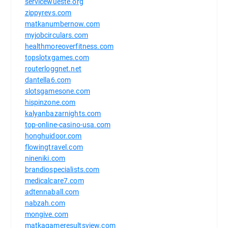
servicewueste.org
zippyrevs.com
matkanumbernow.com
myjobcirculars.com
healthmoreoverfitness.com
topslotxgames.com
routerloggnet.net
dantella6.com
slotsgamesone.com
hispinzone.com
kalyanbazarnights.com
top-online-casino-usa.com
honghuidoor.com
flowingtravel.com
nineniki.com
brandiospecialists.com
medicalcare7.com
adtennaball.com
nabzah.com
mongive.com
matkagameresultsview.com