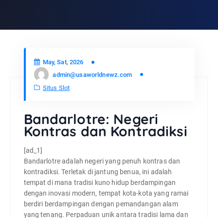
May, Sat, 2026
admin@usaworldnewz.com
Situs Slot
Bandarlotre: Negeri
Kontras dan Kontradiksi
[ad_1]
Bandarlotre adalah negeri yang penuh kontras dan
kontradiksi. Terletak di jantung benua, ini adalah
tempat di mana tradisi kuno hidup berdampingan
dengan inovasi modern, tempat kota-kota yang ramai
berdiri berdampingan dengan pemandangan alam
yang tenang. Perpaduan unik antara tradisi lama dan