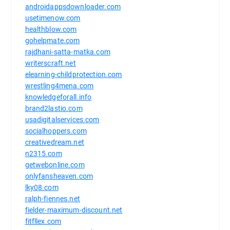
androidappsdownloader.com
usetimenow.com
healthblow.com
gohelpmate.com
rajdhani-satta-matka.com
writerscraft.net
elearning-childprotection.com
wrestling4mena.com
knowledgeforall.info
brand2lastio.com
usadigitalservices.com
socialhoppers.com
creativedream.net
n2315.com
getwebonline.com
onlyfansheaven.com
lky08.com
ralph-fiennes.net
fielder-maximum-discount.net
fitfllex.com