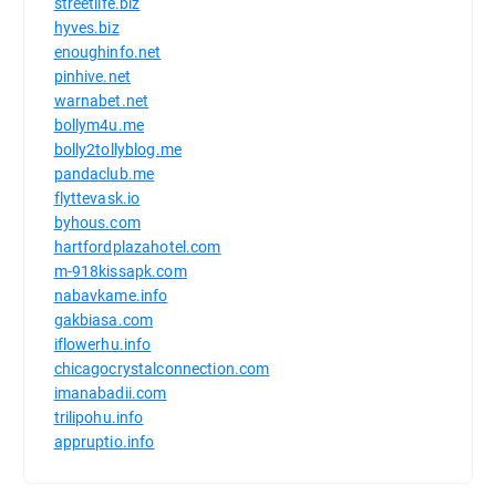
streetlife.biz
hyves.biz
enoughinfo.net
pinhive.net
warnabet.net
bollym4u.me
bolly2tollyblog.me
pandaclub.me
flyttevask.io
byhous.com
hartfordplazahotel.com
m-918kissapk.com
nabavkame.info
gakbiasa.com
iflowerhu.info
chicagocrystalconnection.com
imanabadii.com
trilipohu.info
appruptio.info