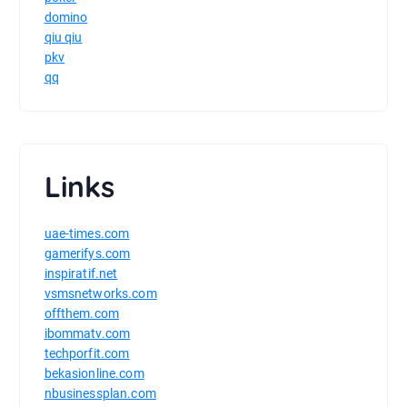
domino
qiu qiu
pkv
qq
Links
uae-times.com
gamerifys.com
inspiratif.net
vsmsnetworks.com
offthem.com
ibommatv.com
techporfit.com
bekasionline.com
nbusinessplan.com