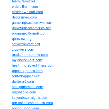
teamufabet.biz
webfullform.com
allviddownload.com
decorsmag.com
gamblingcasinonews.com
universitiesofamerica.net
progameofbrands.com
qbreview.org
servicewueste.org
zippyrevs.com
matkanumbernow.com
myjobcirculars.com
healthmoreoverfitness.com
topslotxgames.com
routerloggnet.net
dantella6.com
slotsgamesone.com
hispinzone.com
kalyanbazarnights.com
top-online-casino-usa.com
honghuidoor.com