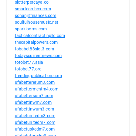
slotterpercaya.co
smartcoolbox.com
sohanjitfinances.com
soulfulhousemusic.net
sparklooms.com
tacticalcontractingllc.com
thecapitalpowers.com
tobabet88slot3.com
todayscurrentnews.com
totobet77.asia
totobet77.org
trendingpublication.com
ufabettererum3.com
ufabettermentm4.com
ufabettersum7.com
ufabettinwm7.com
ufabettinwum3.com
ufabetunitedm3.com
ufabetunitedm7.com
ufabetuskedm7.com
ufabetutoredm3.com