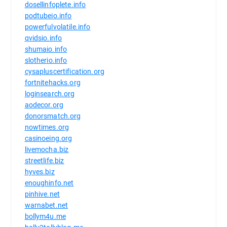
dosellinfoplete.info
podtubeio.info
powerfulvolatile.info
qvidsio.info
shumaio.info
slotherio.info
cysapluscertification.org
fortnitehacks.org
loginsearch.org
aodecor.org
donorsmatch.org
nowtimes.org
casinoeing.org
livemocha.biz
streetlife.biz
hyves.biz
enoughinfo.net
pinhive.net
warnabet.net
bollym4u.me