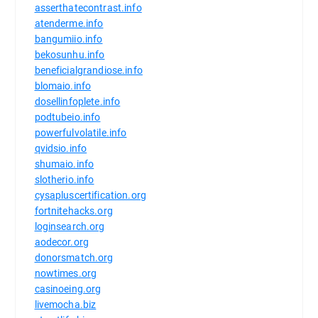
asserthatecontrast.info
atenderme.info
bangumiio.info
bekosunhu.info
beneficialgrandiose.info
blomaio.info
dosellinfoplete.info
podtubeio.info
powerfulvolatile.info
qvidsio.info
shumaio.info
slotherio.info
cysapluscertification.org
fortnitehacks.org
loginsearch.org
aodecor.org
donorsmatch.org
nowtimes.org
casinoeing.org
livemocha.biz