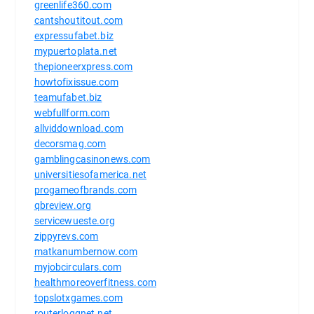
greenlife360.com
cantshoutitout.com
expressufabet.biz
mypuertoplata.net
thepioneerxpress.com
howtofixissue.com
teamufabet.biz
webfullform.com
allviddownload.com
decorsmag.com
gamblingcasinonews.com
universitiesofamerica.net
progameofbrands.com
qbreview.org
servicewueste.org
zippyrevs.com
matkanumbernow.com
myjobcirculars.com
healthmoreoverfitness.com
topslotxgames.com
routerloggnet.net