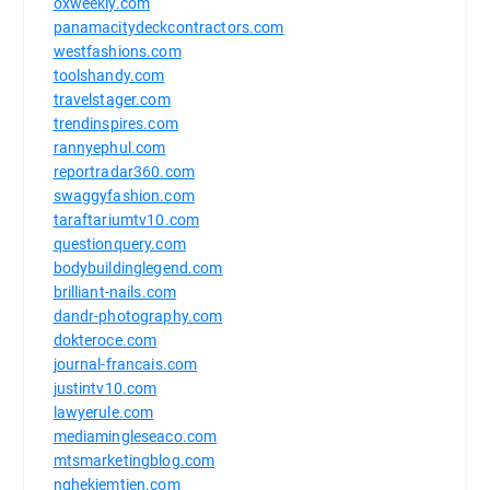
oxweekly.com
panamacitydeckcontractors.com
westfashions.com
toolshandy.com
travelstager.com
trendinspires.com
rannyephul.com
reportradar360.com
swaggyfashion.com
taraftariumtv10.com
questionquery.com
bodybuildinglegend.com
brilliant-nails.com
dandr-photography.com
dokteroce.com
journal-francais.com
justintv10.com
lawyerule.com
mediamingleseaco.com
mtsmarketingblog.com
nghekiemtien.com