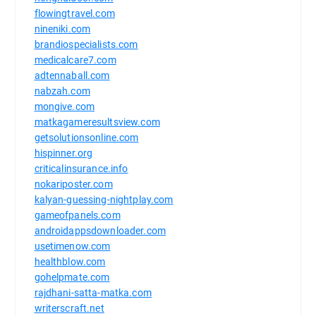
flowingtravel.com
nineniki.com
brandiospecialists.com
medicalcare7.com
adtennaball.com
nabzah.com
mongive.com
matkagameresultsview.com
getsolutionsonline.com
hispinner.org
criticalinsurance.info
nokariposter.com
kalyan-guessing-nightplay.com
gameofpanels.com
androidappsdownloader.com
usetimenow.com
healthblow.com
gohelpmate.com
rajdhani-satta-matka.com
writerscraft.net