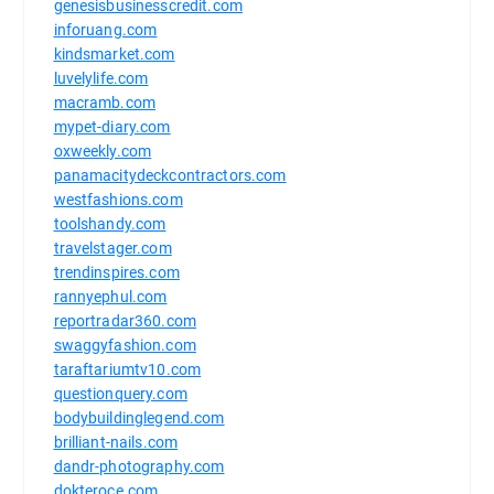
genesisbusinesscredit.com
inforuang.com
kindsmarket.com
luvelylife.com
macramb.com
mypet-diary.com
oxweekly.com
panamacitydeckcontractors.com
westfashions.com
toolshandy.com
travelstager.com
trendinspires.com
rannyephul.com
reportradar360.com
swaggyfashion.com
taraftariumtv10.com
questionquery.com
bodybuildinglegend.com
brilliant-nails.com
dandr-photography.com
dokteroce.com