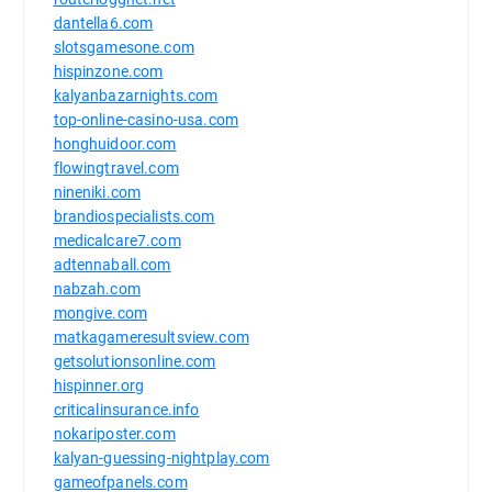
dantella6.com
slotsgamesone.com
hispinzone.com
kalyanbazarnights.com
top-online-casino-usa.com
honghuidoor.com
flowingtravel.com
nineniki.com
brandiospecialists.com
medicalcare7.com
adtennaball.com
nabzah.com
mongive.com
matkagameresultsview.com
getsolutionsonline.com
hispinner.org
criticalinsurance.info
nokariposter.com
kalyan-guessing-nightplay.com
gameofpanels.com