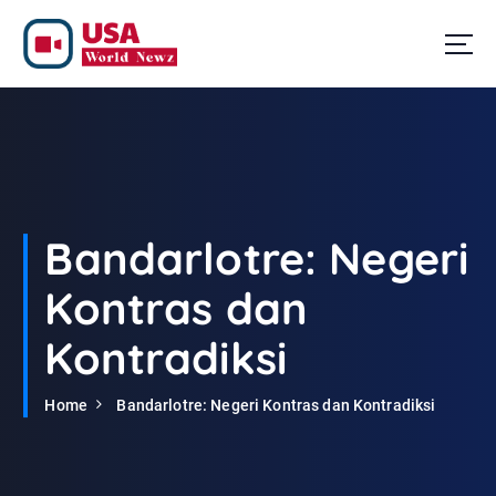
S
k
i
Slot Mahjong Ways dari PG Soft malam ini siap memberi maxwin besar yang
p
terjamin. Slot gacor terbaik untuk Anda yang ingin menang besar.
t
o
c
o
n
t
Bandarlotre: Negeri
e
n
Kontras dan
t
Kontradiksi
Home
Bandarlotre: Negeri Kontras dan Kontradiksi