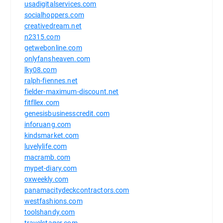
usadigitalservices.com
socialhoppers.com
creativedream.net
n2315.com
getwebonline.com
onlyfansheaven.com
lky08.com
ralph-fiennes.net
fielder-maximum-discount.net
fitfllex.com
genesisbusinesscredit.com
inforuang.com
kindsmarket.com
luvelylife.com
macramb.com
mypet-diary.com
oxweekly.com
panamacitydeckcontractors.com
westfashions.com
toolshandy.com
travelstager.com