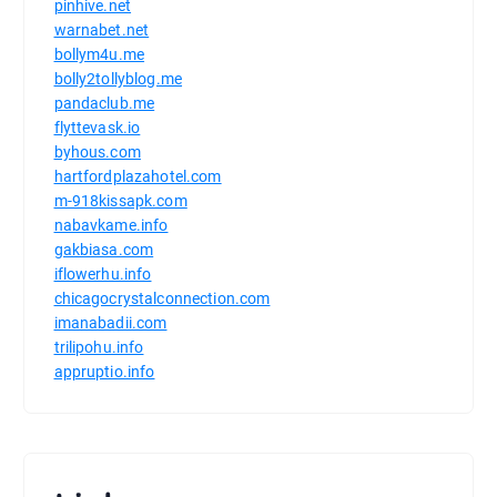
pinhive.net
warnabet.net
bollym4u.me
bolly2tollyblog.me
pandaclub.me
flyttevask.io
byhous.com
hartfordplazahotel.com
m-918kissapk.com
nabavkame.info
gakbiasa.com
iflowerhu.info
chicagocrystalconnection.com
imanabadii.com
trilipohu.info
appruptio.info