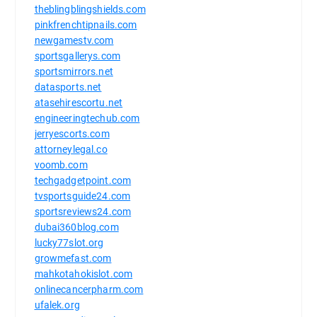
theblingblingshields.com
pinkfrenchtipnails.com
newgamestv.com
sportsgallerys.com
sportsmirrors.net
datasports.net
atasehirescortu.net
engineeringtechub.com
jerryescorts.com
attorneylegal.co
voomb.com
techgadgetpoint.com
tvsportsguide24.com
sportsreviews24.com
dubai360blog.com
lucky77slot.org
growmefast.com
mahkotahokislot.com
onlinecancerpharm.com
ufalek.org