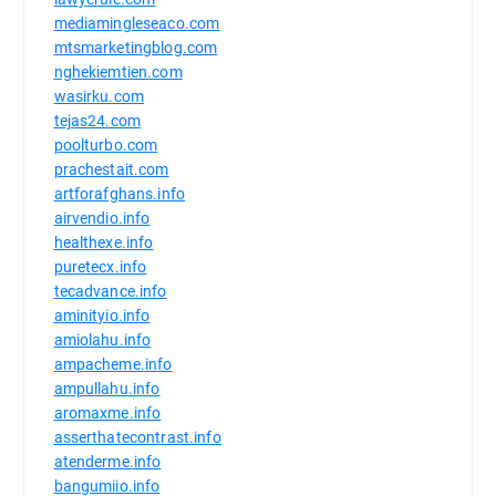
mediamingleseaco.com
mtsmarketingblog.com
nghekiemtien.com
wasirku.com
tejas24.com
poolturbo.com
prachestait.com
artforafghans.info
airvendio.info
healthexe.info
puretecx.info
tecadvance.info
aminityio.info
amiolahu.info
ampacheme.info
ampullahu.info
aromaxme.info
asserthatecontrast.info
atenderme.info
bangumiio.info