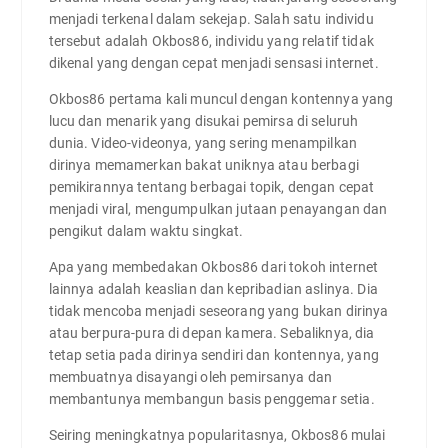
menjadi terkenal dalam sekejap. Salah satu individu
tersebut adalah Okbos86, individu yang relatif tidak
dikenal yang dengan cepat menjadi sensasi internet.
Okbos86 pertama kali muncul dengan kontennya yang
lucu dan menarik yang disukai pemirsa di seluruh
dunia. Video-videonya, yang sering menampilkan
dirinya memamerkan bakat uniknya atau berbagi
pemikirannya tentang berbagai topik, dengan cepat
menjadi viral, mengumpulkan jutaan penayangan dan
pengikut dalam waktu singkat.
Apa yang membedakan Okbos86 dari tokoh internet
lainnya adalah keaslian dan kepribadian aslinya. Dia
tidak mencoba menjadi seseorang yang bukan dirinya
atau berpura-pura di depan kamera. Sebaliknya, dia
tetap setia pada dirinya sendiri dan kontennya, yang
membuatnya disayangi oleh pemirsanya dan
membantunya membangun basis penggemar setia.
Seiring meningkatnya popularitasnya, Okbos86 mulai