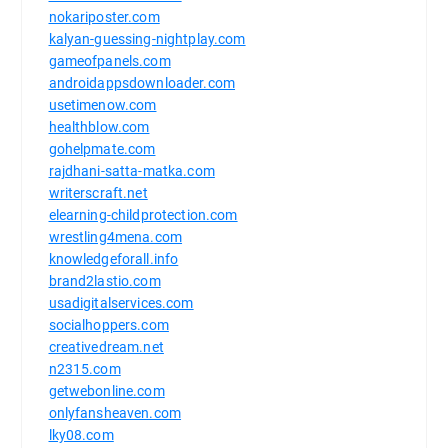
nokariposter.com
kalyan-guessing-nightplay.com
gameofpanels.com
androidappsdownloader.com
usetimenow.com
healthblow.com
gohelpmate.com
rajdhani-satta-matka.com
writerscraft.net
elearning-childprotection.com
wrestling4mena.com
knowledgeforall.info
brand2lastio.com
usadigitalservices.com
socialhoppers.com
creativedream.net
n2315.com
getwebonline.com
onlyfansheaven.com
lky08.com