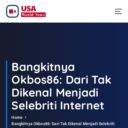
S
k
i
Slot Mahjong Ways dari PG Soft malam ini siap memberi maxwin besar yang
p
terjamin. Slot gacor terbaik untuk Anda yang ingin menang besar.
t
o
c
o
n
t
Bangkitnya
e
n
Okbos86: Dari Tak
t
Dikenal Menjadi
Selebriti Internet
Home
Bangkitnya Okbos86: Dari Tak Dikenal Menjadi Selebriti