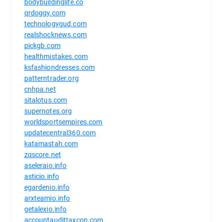
bodybuildinglife.co
qrdoggy.com
technologygud.com
realshocknews.com
pickgb.com
healthmistakes.com
ksfashiondresses.com
patterntrader.org
cnhpa.net
sitalotus.com
supernotes.org
worldsportsempires.com
updatecentral360.com
katamastah.com
zqscore.net
aseleraio.info
asticio.info
egardenio.info
arxteamio.info
getalexio.info
accountaudittaxcon.com