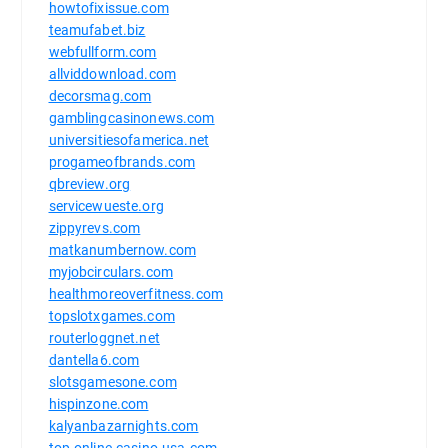
howtofixissue.com
teamufabet.biz
webfullform.com
allviddownload.com
decorsmag.com
gamblingcasinonews.com
universitiesofamerica.net
progameofbrands.com
qbreview.org
servicewueste.org
zippyrevs.com
matkanumbernow.com
myjobcirculars.com
healthmoreoverfitness.com
topslotxgames.com
routerloggnet.net
dantella6.com
slotsgamesone.com
hispinzone.com
kalyanbazarnights.com
top-online-casino-usa.com