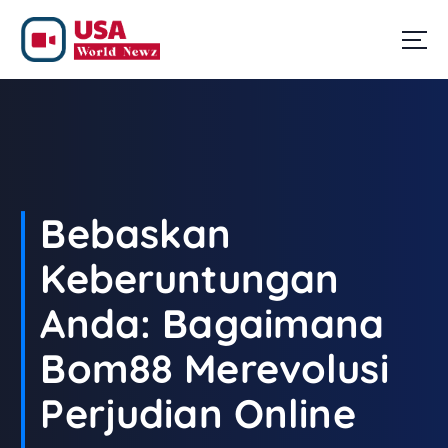
S
k
i
Slot Mahjong Ways dari PG Soft malam ini siap memberi maxwin besar yang
p
terjamin. Slot gacor terbaik untuk Anda yang ingin menang besar.
t
o
c
o
n
t
Bebaskan
e
n
Keberuntungan
t
Anda: Bagaimana
Bom88 Merevolusi
Perjudian Online