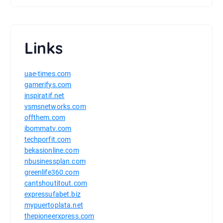
Links
uae-times.com
gamerifys.com
inspiratif.net
vsmsnetworks.com
offthem.com
ibommatv.com
techporfit.com
bekasionline.com
nbusinessplan.com
greenlife360.com
cantshoutitout.com
expressufabet.biz
mypuertoplata.net
thepioneerxpress.com