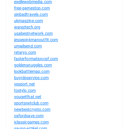
exellewebmedia.com
free-gamestop.com
sinbadtravels.com
ukmagzine.com
wareztech.org
usabestnetwork.com
jessepinkmanoutfit.com
umailsend.com
retarys.com
fasterformationcpf.com
goldensnuggles.com
lookbattlemap.com
buyrdpservice.com
yesport.net
tostylo.com
yougetthat.net
sportsnetclub.com
newbestcrypto.com
oxfordsave.com
iclassicgames.com
saung-artikel.com