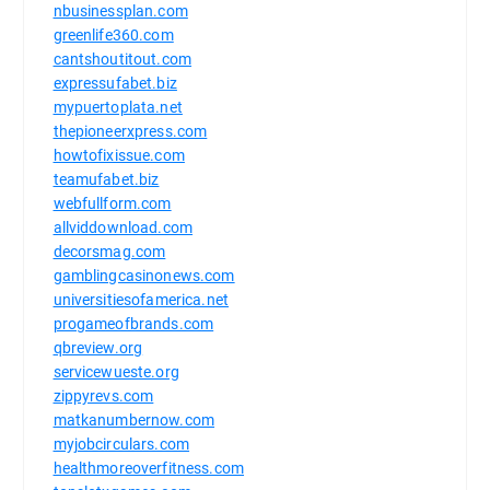
nbusinessplan.com
greenlife360.com
cantshoutitout.com
expressufabet.biz
mypuertoplata.net
thepioneerxpress.com
howtofixissue.com
teamufabet.biz
webfullform.com
allviddownload.com
decorsmag.com
gamblingcasinonews.com
universitiesofamerica.net
progameofbrands.com
qbreview.org
servicewueste.org
zippyrevs.com
matkanumbernow.com
myjobcirculars.com
healthmoreoverfitness.com