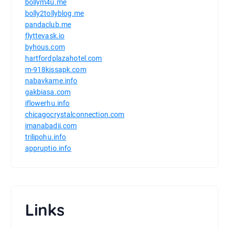
bollym4u.me
bolly2tollyblog.me
pandaclub.me
flyttevask.io
byhous.com
hartfordplazahotel.com
m-918kissapk.com
nabavkame.info
gakbiasa.com
iflowerhu.info
chicagocrystalconnection.com
imanabadii.com
trilipohu.info
appruptio.info
Links