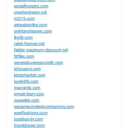
socialhoppers.com
creativedream.net
n2315.com
getwebonline.com
onlyfansheaven.com
lky08.com
ralph-fiennes.net
fielder-maximum-discount.net
fitfllex.com
genesisbusinesscredit.com
inforuang.com
kindsmarket.com
luvelylife.com
macramb.com
mypet-diary.com
oxweekly.com
panamacitydeckcontractors.com
westfashions.com
toolshandy.com
travelstager.com