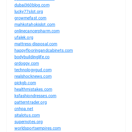
dubai360blog.com
lucky77slot.org
growmefast.com
mahkotahokislot.com
onlinecancerpharm.com
ufalek.org
mattress-disposal.com
happyflooringandcabinets.com
bodybuildinglife.co
qrdoggy.com
technologygud.com
realshocknews.com
pickgb.com
healthmistakes.com
ksfashiondresses.com
patterntrader.org
cnhpa.net
sitalotus.com
supernotes.org
worldsportsempires.com