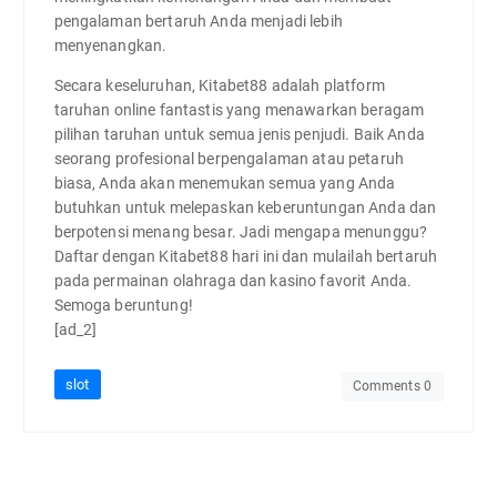
pengalaman bertaruh Anda menjadi lebih
menyenangkan.
Secara keseluruhan, Kitabet88 adalah platform
taruhan online fantastis yang menawarkan beragam
pilihan taruhan untuk semua jenis penjudi. Baik Anda
seorang profesional berpengalaman atau petaruh
biasa, Anda akan menemukan semua yang Anda
butuhkan untuk melepaskan keberuntungan Anda dan
berpotensi menang besar. Jadi mengapa menunggu?
Daftar dengan Kitabet88 hari ini dan mulailah bertaruh
pada permainan olahraga dan kasino favorit Anda.
Semoga beruntung!
[ad_2]
slot
Comments 0