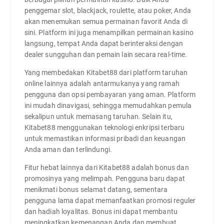
penggemar slot, blackjack, roulette, atau poker, Anda
akan menemukan semua permainan favorit Anda di
sini. Platform ini juga menampilkan permainan kasino
langsung, tempat Anda dapat berinteraksi dengan
dealer sungguhan dan pemain lain secara real-time.
Yang membedakan Kitabet88 dari platform taruhan
online lainnya adalah antarmukanya yang ramah
pengguna dan opsi pembayaran yang aman. Platform
ini mudah dinavigasi, sehingga memudahkan pemula
sekalipun untuk memasang taruhan. Selain itu,
Kitabet88 menggunakan teknologi enkripsi terbaru
untuk memastikan informasi pribadi dan keuangan
Anda aman dan terlindungi.
Fitur hebat lainnya dari Kitabet88 adalah bonus dan
promosinya yang melimpah. Pengguna baru dapat
menikmati bonus selamat datang, sementara
pengguna lama dapat memanfaatkan promosi reguler
dan hadiah loyalitas. Bonus ini dapat membantu
meningkatkan kemenangan Anda dan membuat