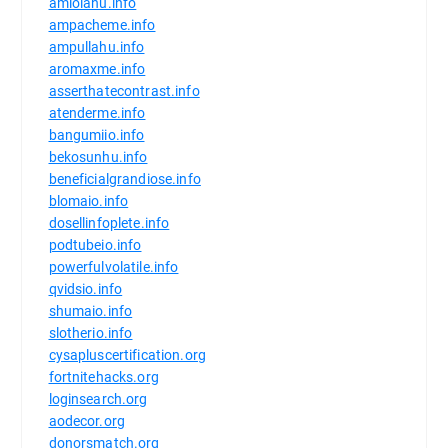
amiolahu.info
ampacheme.info
ampullahu.info
aromaxme.info
asserthatecontrast.info
atenderme.info
bangumiio.info
bekosunhu.info
beneficialgrandiose.info
blomaio.info
dosellinfoplete.info
podtubeio.info
powerfulvolatile.info
qvidsio.info
shumaio.info
slotherio.info
cysapluscertification.org
fortnitehacks.org
loginsearch.org
aodecor.org
donorsmatch.org