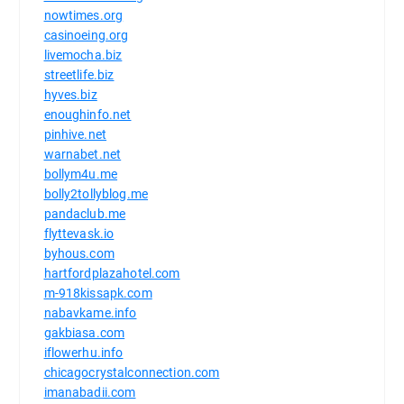
nowtimes.org
casinoeing.org
livemocha.biz
streetlife.biz
hyves.biz
enoughinfo.net
pinhive.net
warnabet.net
bollym4u.me
bolly2tollyblog.me
pandaclub.me
flyttevask.io
byhous.com
hartfordplazahotel.com
m-918kissapk.com
nabavkame.info
gakbiasa.com
iflowerhu.info
chicagocrystalconnection.com
imanabadii.com