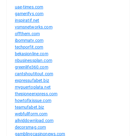
uae-times.com
gamerifys.com
inspiratif.net
vsmsnetworks.com
offthem.com
ibommatv.com
techporfit.com
bekasionline.com
nbusinessplan.com
greenlife360.com
cantshoutitout.com
expressufabet.biz
mypuertoplata.net
thepioneerxpress.com
howtofixissue.com
teamufabet.biz
webfullform.com
allviddownload.com
decorsmag.com
gamblingcasinonews.com