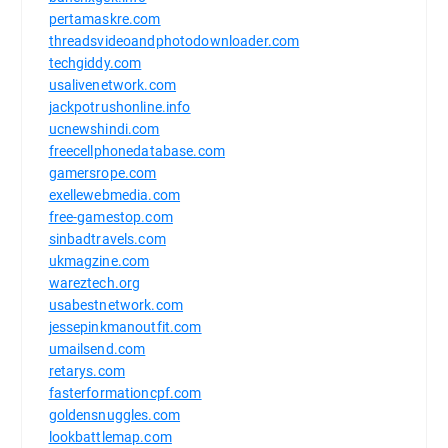
pertamaskre.com
threadsvideoandphotodownloader.com
techgiddy.com
usalivenetwork.com
jackpotrushonline.info
ucnewshindi.com
freecellphonedatabase.com
gamersrope.com
exellewebmedia.com
free-gamestop.com
sinbadtravels.com
ukmagzine.com
wareztech.org
usabestnetwork.com
jessepinkmanoutfit.com
umailsend.com
retarys.com
fasterformationcpf.com
goldensnuggles.com
lookbattlemap.com