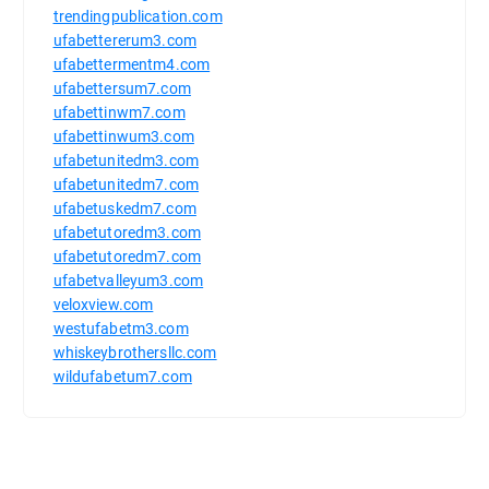
trendingpublication.com
ufabettererum3.com
ufabettermentm4.com
ufabettersum7.com
ufabettinwm7.com
ufabettinwum3.com
ufabetunitedm3.com
ufabetunitedm7.com
ufabetuskedm7.com
ufabetutoredm3.com
ufabetutoredm7.com
ufabetvalleyum3.com
veloxview.com
westufabetm3.com
whiskeybrothersllc.com
wildufabetum7.com