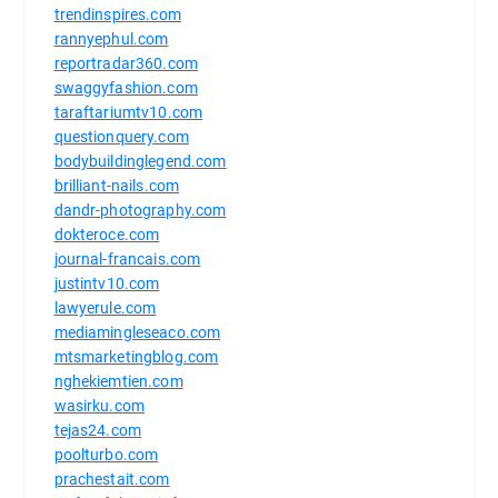
trendinspires.com
rannyephul.com
reportradar360.com
swaggyfashion.com
taraftariumtv10.com
questionquery.com
bodybuildinglegend.com
brilliant-nails.com
dandr-photography.com
dokteroce.com
journal-francais.com
justintv10.com
lawyerule.com
mediamingleseaco.com
mtsmarketingblog.com
nghekiemtien.com
wasirku.com
tejas24.com
poolturbo.com
prachestait.com