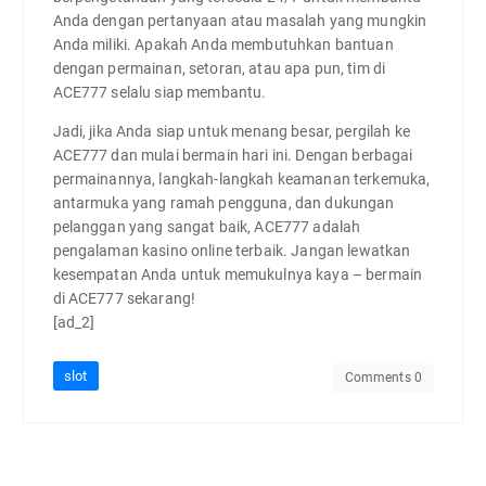
Anda dengan pertanyaan atau masalah yang mungkin
Anda miliki. Apakah Anda membutuhkan bantuan
dengan permainan, setoran, atau apa pun, tim di
ACE777 selalu siap membantu.
Jadi, jika Anda siap untuk menang besar, pergilah ke
ACE777 dan mulai bermain hari ini. Dengan berbagai
permainannya, langkah-langkah keamanan terkemuka,
antarmuka yang ramah pengguna, dan dukungan
pelanggan yang sangat baik, ACE777 adalah
pengalaman kasino online terbaik. Jangan lewatkan
kesempatan Anda untuk memukulnya kaya – bermain
di ACE777 sekarang!
[ad_2]
slot
Comments 0