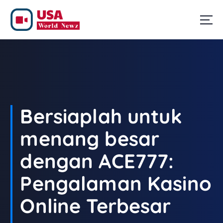
S
k
i
Slot Mahjong Ways dari PG Soft malam ini siap memberi maxwin besar yang
p
terjamin. Slot gacor terbaik untuk Anda yang ingin menang besar.
t
o
c
o
n
t
Bersiaplah untuk
e
n
menang besar
t
dengan ACE777:
Pengalaman Kasino
Online Terbesar