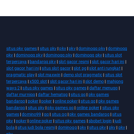
situs pkv games
|
situs pkv
|
pkv
|
pkv
|
dominoqq pkv
|
dominoqq
pkv
|
dominoqq pkv
|
dominoqq pkv
|
dominoqq pkv
|
situs slot
terpercaya
|
bandarqq pkv
|
slot gacor resmi
|
slot gacor hari ini
|
slot gacor hari ini
|
situs slot gacor
|
slot pg
|
slot anti rungkat
|
pragmatic play
|
slot maxwin
|
demo slot pragmatic
|
situs slot
terpercaya
|
x500 slot
|
slot gacor hari ini
|
slot demo
|
mahjong
ways 2
|
situs pkv games
|
situs pkv games
|
daftar menuqq
|
daftar murniqq
|
daftar hematqq
|
situs qq
|
pkv games
bandarqq
|
poker
|
poker
|
online poker
|
situs qq
|
pkv games
bandarqq
|
situs pkv
|
pkv games qq
|
online poker
|
situs pkv
games
|
domino99
|
qq
|
situs qq
|
pkv games bandarqq
|
situs
pkv
|
poker
|
online poker
|
situs pkv games
|
sbobet login
|
judi
bola
|
situs judi bola resmi
|
dominoqq
|
pkv
|
situs pkv
|
pkv
|
pkv
|