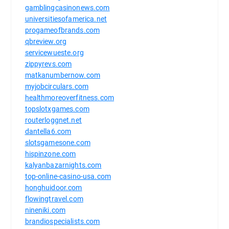
gamblingcasinonews.com
universitiesofamerica.net
progameofbrands.com
qbreview.org
servicewueste.org
zippyrevs.com
matkanumbernow.com
myjobcirculars.com
healthmoreoverfitness.com
topslotxgames.com
routerloggnet.net
dantella6.com
slotsgamesone.com
hispinzone.com
kalyanbazarnights.com
top-online-casino-usa.com
honghuidoor.com
flowingtravel.com
nineniki.com
brandiospecialists.com