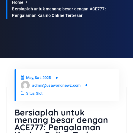
Home
Bersiaplah untuk menang besar dengan ACE777:
Pengalaman Kasino Online Terbesar
May, Sat, 2025
admin@usaworldnewz.com
Situs Slot
Bersiaplah untuk
menang besar dengan
ACE777: Pengalaman