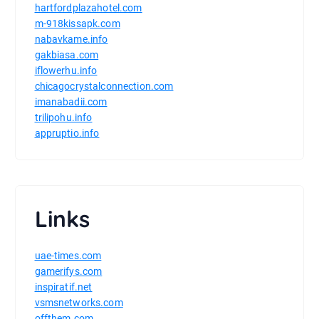
hartfordplazahotel.com
m-918kissapk.com
nabavkame.info
gakbiasa.com
iflowerhu.info
chicagocrystalconnection.com
imanabadii.com
trilipohu.info
appruptio.info
Links
uae-times.com
gamerifys.com
inspiratif.net
vsmsnetworks.com
offthem.com