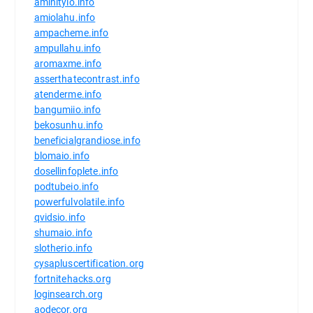
aminityio.info
amiolahu.info
ampacheme.info
ampullahu.info
aromaxme.info
asserthatecontrast.info
atenderme.info
bangumiio.info
bekosunhu.info
beneficialgrandiose.info
blomaio.info
dosellinfoplete.info
podtubeio.info
powerfulvolatile.info
qvidsio.info
shumaio.info
slotherio.info
cysapluscertification.org
fortnitehacks.org
loginsearch.org
aodecor.org