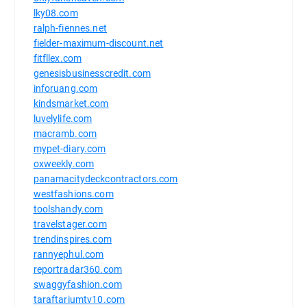
lky08.com
ralph-fiennes.net
fielder-maximum-discount.net
fitfllex.com
genesisbusinesscredit.com
inforuang.com
kindsmarket.com
luvelylife.com
macramb.com
mypet-diary.com
oxweekly.com
panamacitydeckcontractors.com
westfashions.com
toolshandy.com
travelstager.com
trendinspires.com
rannyephul.com
reportradar360.com
swaggyfashion.com
taraftariumtv10.com