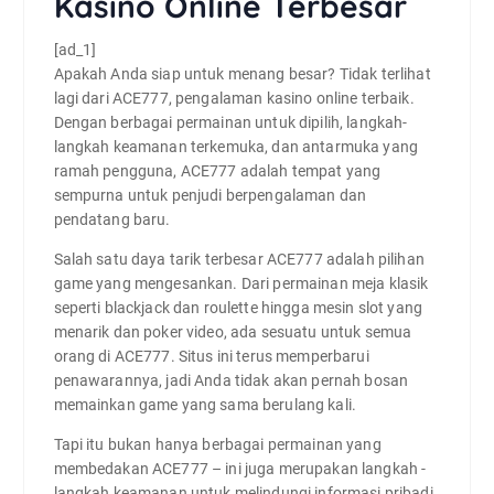
Kasino Online Terbesar
[ad_1]
Apakah Anda siap untuk menang besar? Tidak terlihat
lagi dari ACE777, pengalaman kasino online terbaik.
Dengan berbagai permainan untuk dipilih, langkah-
langkah keamanan terkemuka, dan antarmuka yang
ramah pengguna, ACE777 adalah tempat yang
sempurna untuk penjudi berpengalaman dan
pendatang baru.
Salah satu daya tarik terbesar ACE777 adalah pilihan
game yang mengesankan. Dari permainan meja klasik
seperti blackjack dan roulette hingga mesin slot yang
menarik dan poker video, ada sesuatu untuk semua
orang di ACE777. Situs ini terus memperbarui
penawarannya, jadi Anda tidak akan pernah bosan
memainkan game yang sama berulang kali.
Tapi itu bukan hanya berbagai permainan yang
membedakan ACE777 – ini juga merupakan langkah -
langkah keamanan untuk melindungi informasi pribadi