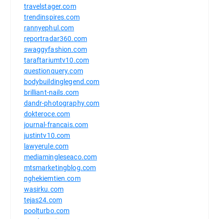
travelstager.com
trendinspires.com
rannyephul.com
reportradar360.com
swaggyfashion.com
taraftariumtv10.com
questionquery.com
bodybuildinglegend.com
brilliant-nails.com
dandr-photography.com
dokteroce.com
journal-francais.com
justintv10.com
lawyerule.com
mediamingleseaco.com
mtsmarketingblog.com
nghekiemtien.com
wasirku.com
tejas24.com
poolturbo.com