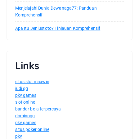
Menjelajahi Dunia Dewanaga77: Panduan
Komprehensif
Apa Itu Jeniustoto? Tinjauan Komprehensif
Links
situs slot maxwin
judi qq
pkv games
slot online
bandar bola terpercaya
dominoqq
pkv games
situs poker online
pkv