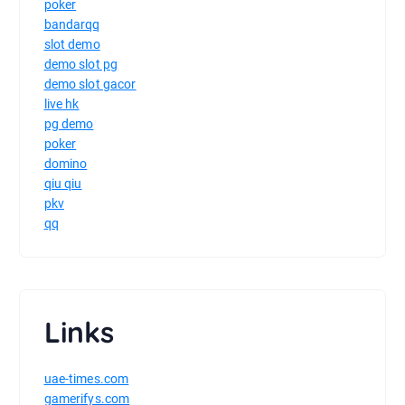
poker
bandarqq
slot demo
demo slot pg
demo slot gacor
live hk
pg demo
poker
domino
qiu qiu
pkv
qq
Links
uae-times.com
gamerifys.com