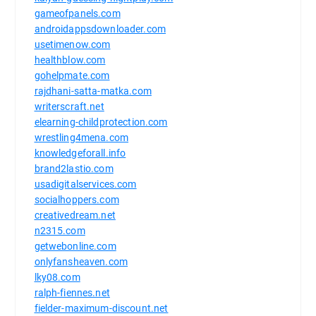
gameofpanels.com
androidappsdownloader.com
usetimenow.com
healthblow.com
gohelpmate.com
rajdhani-satta-matka.com
writerscraft.net
elearning-childprotection.com
wrestling4mena.com
knowledgeforall.info
brand2lastio.com
usadigitalservices.com
socialhoppers.com
creativedream.net
n2315.com
getwebonline.com
onlyfansheaven.com
lky08.com
ralph-fiennes.net
fielder-maximum-discount.net