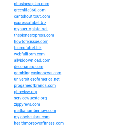
nbusinessplan.com
greenlife360.com
cantshoutitout.com
expressufabet.biz
mypuertoplata.net
thepioneerxpress.com
howtofixissue.com
teamufabet.biz
webfullform.com
allviddownload.com
decorsmag.com
gamblingcasinonews.com
universitiesofamerica.net
progameofbrands.com
qbreview.org
servicewueste.org
zippyrevs.com
matkanumbernow.com
myjobcirculars.com
healthmoreoverfitness.com