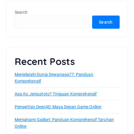
Search
Search
Recent Posts
Menjelajahi Dunia Dewanaga77: Panduan
Komprehensif
Apa Itu Jeniustoto? Tinjauan Komprehensif
Pengertian Dewi4D: Masa Depan Game Online
Memahami Gajibet: Panduan Komprehensif Taruhan
Online