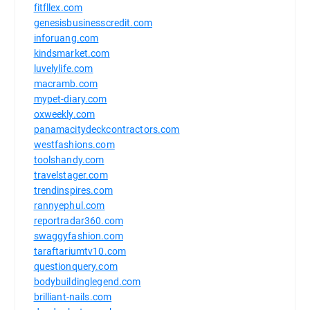
fitfllex.com
genesisbusinesscredit.com
inforuang.com
kindsmarket.com
luvelylife.com
macramb.com
mypet-diary.com
oxweekly.com
panamacitydeckcontractors.com
westfashions.com
toolshandy.com
travelstager.com
trendinspires.com
rannyephul.com
reportradar360.com
swaggyfashion.com
taraftariumtv10.com
questionquery.com
bodybuildinglegend.com
brilliant-nails.com