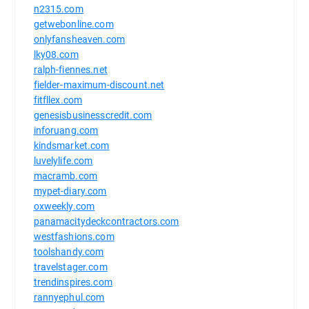
n2315.com
getwebonline.com
onlyfansheaven.com
lky08.com
ralph-fiennes.net
fielder-maximum-discount.net
fitfllex.com
genesisbusinesscredit.com
inforuang.com
kindsmarket.com
luvelylife.com
macramb.com
mypet-diary.com
oxweekly.com
panamacitydeckcontractors.com
westfashions.com
toolshandy.com
travelstager.com
trendinspires.com
rannyephul.com