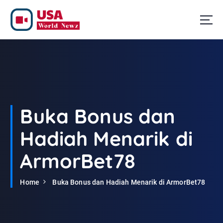
S
k
i
Slot Mahjong Ways dari PG Soft malam ini siap memberi maxwin besar yang
p
terjamin. Slot gacor terbaik untuk Anda yang ingin menang besar.
t
o
c
o
n
t
Buka Bonus dan
e
n
Hadiah Menarik di
t
ArmorBet78
Home
Buka Bonus dan Hadiah Menarik di ArmorBet78