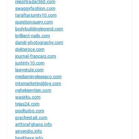
reportradar360.com
swaggyfashion.com
taraftariumtv10.com
questionquery.com
bodybuildinglegend.com
brilliant-nails.com
dandr-photography.com
dokteroce.com
journal-francais.com
justintv10.com
lawyerule.com
mediamingleseaco.com
mtsmarketingblog.com
nghekiemtien.com
wasirku.com
tejas24.com
poolturbo.com
prachestait.com
artforafghans.info
airvendio.info
healthexe.info