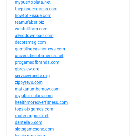
mypuertoplata.net
thepioneerxpress.com
howtofixissue.com
teamufabet.biz
webfullform.com
allviddownload.com
decorsmag.com
gamblingcasinonews.com
universitiesofamerica.net
progameofbrands.com
qbreview.org
servicewueste.org
zippyrevs.com
matkanumbernow.com
myjobcirculars.com
healthmoreoverfitness.com
topslotxgames.com
routerloggnet.net
dantella6.com
slotsgamesone.com
hispinzone.com