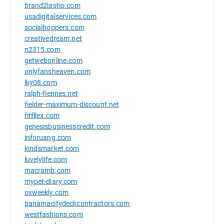
brand2lastio.com
usadigitalservices.com
socialhoppers.com
creativedream.net
n2315.com
getwebonline.com
onlyfansheaven.com
lky08.com
ralph-fiennes.net
fielder-maximum-discount.net
fitfllex.com
genesisbusinesscredit.com
inforuang.com
kindsmarket.com
luvelylife.com
macramb.com
mypet-diary.com
oxweekly.com
panamacitydeckcontractors.com
westfashions.com