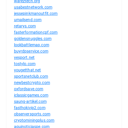
wareztech.org
usabestnetwork.com
jessepinkmanoutfit.com
umailsend.com
retarys.com
fasterformationcpf.com
goldensnuggles.com
lookbattlemap.com
buyrdpservice.com
yesport.net
tostylo.com
yougetthat.net
sportsnetclub.com
newbestcrypto.com
oxfordsave.com
iclassicgames.com
saung-artikel.com
fasthokivip2.com
observersports.com
cryptominingplus.com
aquinoticiaspe.com