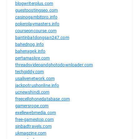
blogwriterplus.com
guestpostingseo.com
casinogambitpro.info
pokerplaymasters.info
courseoncourse.com
bantinbatdongsan247.com
bahednog.info
bahenxgek.info
pertamaskre.com
threadsvideoandphotodownloader.com
techgiddy.com
usalivenetwork.com
jackpotrushonline.info
ucnewshindi.com
freecellphonedatabase.com
gamersrope.com
exellewebmedia.com
free-gamestop.com
sinbadtravels.com
ukmagzine.com