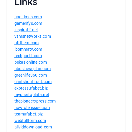
Links
uae-times.com
gamerifys.com
inspiratif.net
vsmsnetworks.com
offthem.com
ibommatv.com
techporfit.com
bekasionline.com
nbusinessplan.com
greenlife360.com
cantshoutitout.com
expressufabet.biz
mypuertoplata.net
thepioneerxpress.com
howtofixissue.com
teamufabet.biz
webfullform.com
allviddownload.com