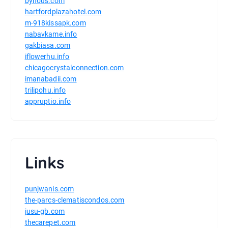
byhous.com
hartfordplazahotel.com
m-918kissapk.com
nabavkame.info
gakbiasa.com
iflowerhu.info
chicagocrystalconnection.com
imanabadii.com
trilipohu.info
appruptio.info
Links
punjwanis.com
the-parcs-clematiscondos.com
jusu-gb.com
thecarepet.com