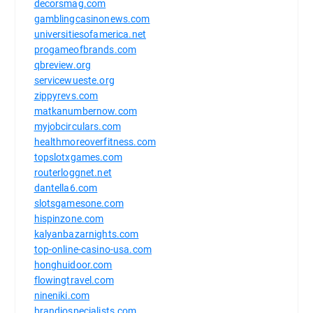
decorsmag.com
gamblingcasinonews.com
universitiesofamerica.net
progameofbrands.com
qbreview.org
servicewueste.org
zippyrevs.com
matkanumbernow.com
myjobcirculars.com
healthmoreoverfitness.com
topslotxgames.com
routerloggnet.net
dantella6.com
slotsgamesone.com
hispinzone.com
kalyanbazarnights.com
top-online-casino-usa.com
honghuidoor.com
flowingtravel.com
nineniki.com
brandiospecialists.com