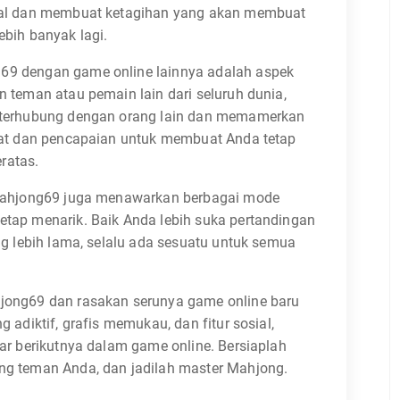
ual dan membuat ketagihan yang akan membuat
bih banyak lagi.
9 dengan game online lainnya adalah aspek
 teman atau pemain lain dari seluruh dunia,
 terhubung dengan orang lain dan memamerkan
kat dan pencapaian untuk membuat Anda tetap
eratas.
 Mahjong69 juga menawarkan berbagai mode
tap menarik. Baik Anda lebih suka pertandingan
g lebih lama, selalu ada sesuatu untuk semua
jong69 dan rasakan serunya game online baru
adiktif, grafis memukau, dan fitur sosial,
ar berikutnya dalam game online. Bersiaplah
g teman Anda, dan jadilah master Mahjong.