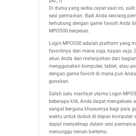
[ad_1]
Di dunia yang serba cepat saat ini, s
sesi permainan. Baik Anda seorang pema
terhubung dengan game favorit Anda bi
MPO500 berperan.
Login MPO500 adalah platform yang 
favoritnya dari mana saja, kapan saj
akun Anda dan melanjutkan dari bagian 
menggunakan komputer, tablet, atau pon
dengan game favorit di mana pun Anda
gunakan.
Salah satu manfaat utama Login MPO
beberapa klik, Anda dapat mengakses a
sangat berguna khususnya bagi para ga
waktu untuk duduk di depan komputer
dapat menyelinap dalam sesi permainan
menunggu teman bertemu.