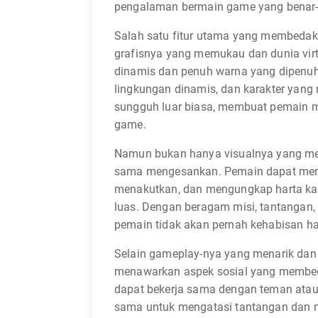
pengalaman bermain game yang benar-b
Salah satu fitur utama yang membedak
grafisnya yang memukau dan dunia virt
dinamis dan penuh warna yang dipen
lingkungan dinamis, dan karakter yang 
sungguh luar biasa, membuat pemain m
game.
Namun bukan hanya visualnya yang me
sama mengesankan. Pemain dapat memu
menakutkan, dan mengungkap harta kar
luas. Dengan beragam misi, tantangan,
pemain tidak akan pernah kehabisan hal 
Selain gameplay-nya yang menarik dan
menawarkan aspek sosial yang membe
dapat bekerja sama dengan teman atau 
sama untuk mengatasi tantangan dan 