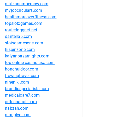
matkanumbernow.com
myjobcirculars.com
healthmoreoverfitness.com
topslotxgames.com
routerloggnet.net
dantella6.com
slotsgamesone.com
hispinzone.com
kalyanbazarnights.com
top-online-casino-usa.com
honghuidoor.com
flowingtravel.com
nineniki.com
brandiospecialists.com
medicalcare7.com
adtennaball.com
nabzah.com
mongive.com