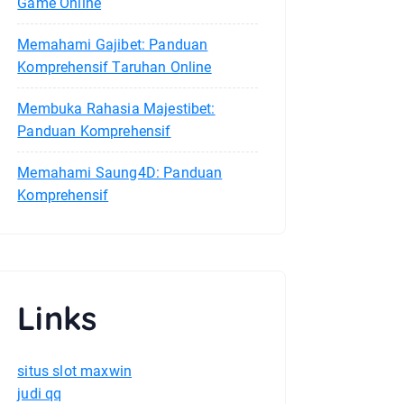
Game Online
Memahami Gajibet: Panduan
Komprehensif Taruhan Online
Membuka Rahasia Majestibet:
Panduan Komprehensif
Memahami Saung4D: Panduan
Komprehensif
Links
situs slot maxwin
judi qq