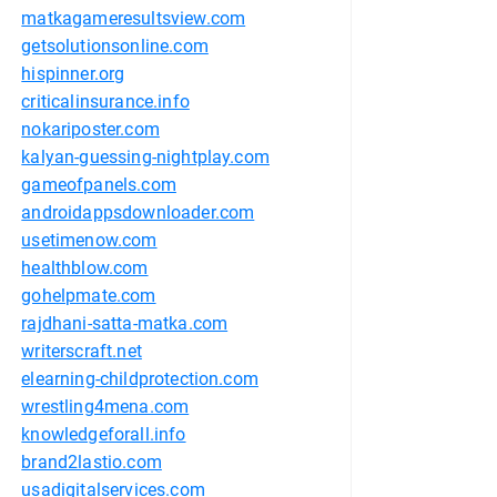
matkagameresultsview.com
getsolutionsonline.com
hispinner.org
criticalinsurance.info
nokariposter.com
kalyan-guessing-nightplay.com
gameofpanels.com
androidappsdownloader.com
usetimenow.com
healthblow.com
gohelpmate.com
rajdhani-satta-matka.com
writerscraft.net
elearning-childprotection.com
wrestling4mena.com
knowledgeforall.info
brand2lastio.com
usadigitalservices.com