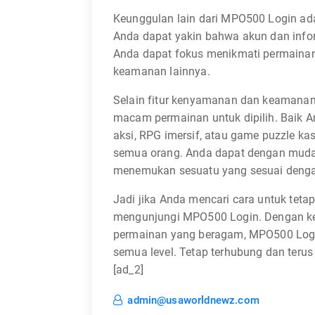
Keunggulan lain dari MPO500 Login ad
Anda dapat yakin bahwa akun dan inform
Anda dapat fokus menikmati permaina
keamanan lainnya.
Selain fitur kenyamanan dan keamana
macam permainan untuk dipilih. Baik
aksi, RPG imersif, atau game puzzle k
semua orang. Anda dapat dengan muda
menemukan sesuatu yang sesuai dengan
Jadi jika Anda mencari cara untuk teta
mengunjungi MPO500 Login. Dengan ke
permainan yang beragam, MPO500 Logi
semua level. Tetap terhubung dan ter
[ad_2]
admin@usaworldnewz.com