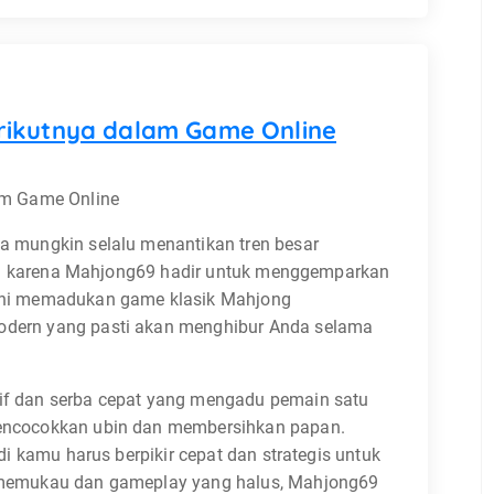
rikutnya dalam Game Online
am Game Online
a mungkin selalu menantikan tren besar
lagi karena Mahjong69 hadir untuk menggemparkan
ini memadukan game klasik Mahjong
dern yang pasti akan menghibur Anda selama
f dan serba cepat yang mengadu pemain satu
encocokkan ubin dan membersihkan papan.
di kamu harus berpikir cepat dan strategis untuk
 memukau dan gameplay yang halus, Mahjong69