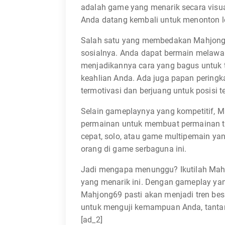
adalah game yang menarik secara vis
Anda datang kembali untuk menonton le
Salah satu yang membedakan Mahjong6
sosialnya. Anda dapat bermain melawan
menjadikannya cara yang bagus untuk
keahlian Anda. Ada juga papan pering
termotivasi dan berjuang untuk posisi t
Selain gameplaynya yang kompetitif,
permainan untuk membuat permainan te
cepat, solo, atau game multipemain yan
orang di game serbaguna ini.
Jadi mengapa menunggu? Ikutilah Mah
yang menarik ini. Dengan gameplay yang 
Mahjong69 pasti akan menjadi tren bes
untuk menguji kemampuan Anda, tantan
[ad_2]