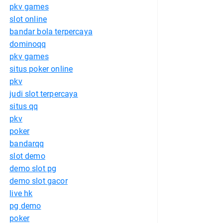
pkv games
slot online
bandar bola terpercaya
dominoqq
pkv games
situs poker online
pkv
judi slot terpercaya
situs qq
pkv
poker
bandarqq
slot demo
demo slot pg
demo slot gacor
live hk
pg demo
poker