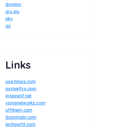
domino
qiu qiu
pkv
qq
Links
uae-times.com
gamerifys.com
inspiratif.net
vsmsnetworks.com
offthem.com
ibommatv.com
techporfit.com