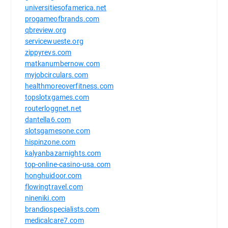
universitiesofamerica.net
progameofbrands.com
qbreview.org
servicewueste.org
zippyrevs.com
matkanumbernow.com
myjobcirculars.com
healthmoreoverfitness.com
topslotxgames.com
routerloggnet.net
dantella6.com
slotsgamesone.com
hispinzone.com
kalyanbazarnights.com
top-online-casino-usa.com
honghuidoor.com
flowingtravel.com
nineniki.com
brandiospecialists.com
medicalcare7.com