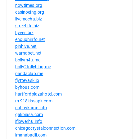
nowtimes.org
casinoeing.org
livemocha.biz
streetlife.biz
hyves.biz
enoughinfo.net
pinhive.net
warnabet.net
bollym4u.me
bolly2tollyblog.me
pandaclub.me
flyttevask.io
byhous.com
hartfordplazahotel.com
m-918kissapk.com
nabavkame.info
gakbiasa.com
iflowerhu.info
chicagocrystalconnection.com
imanabadii.com