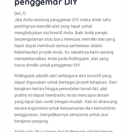
penggemar DIY
[ad_1]
Jika Anda seorang penggemar DIY, maka Anda tahu
pentingnya memiliki alat yang tepat untuk
menghidupkan visi kreatif Anda. Baik Anda perajin
berpengalaman atau baru memulai, memiliki alat yang
tepat dapat membuat semua perbedaan dalam
keberhasilan proyek Anda. Itu sebabnya kami senang
memperkenalkan Anda pada Rollingspin, alat yang
harus dimiliki untuk penggemar DIY.
Rollingspin adalah alat serbaguna dan inovatif yang
dapat digunakan untuk berbagai proyek kerajinan. Dari
kerajinan kertas hingga pemodelan tanah liat, alat
praktis ini dapat membantu Anda mencapai desain
yang tepat dan rumit dengan mudah. Alat ini dirancang
secara ergonomis untuk kenyamanan dan kemudahan
penggunaan, menjadikannya sempurna untuk sesi
kerajinan panjang.
Salah satu fitur utama dari Rollingspin adalah kepala