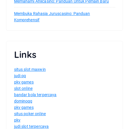
Memahami Ahlicasino: Panduan Untuk Pemain Baru
Membuka Rahasia Juruscasino: Panduan
Komprehensif
Links
situs slot maxwin
judi qq
pkv games
slot online
bandar bola terpercaya
dominoqq
pkv games
situs poker online
pkv
judi slot terpercaya