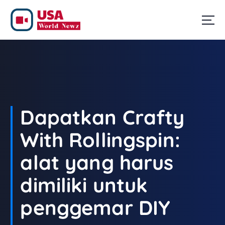
S
k
i
Slot Mahjong Ways dari PG Soft malam ini siap memberi maxwin besar yang
p
terjamin. Slot gacor terbaik untuk Anda yang ingin menang besar.
t
o
c
o
n
t
Dapatkan Crafty
e
n
With Rollingspin:
t
alat yang harus
dimiliki untuk
penggemar DIY