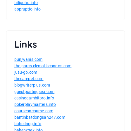
trilipohu.info
appruptio.info
Links
punjwanis.com
the-parcs-clematiscondos.com
jusu-gb.com
thecarepet.com
blogwriterplus.com
guestpostingseo.com
casinogambitpro.info
pokerplaymasters.info
courseoncourse.com
bantinbatdongsan247.com
bahednog.info
bahenxgek.info