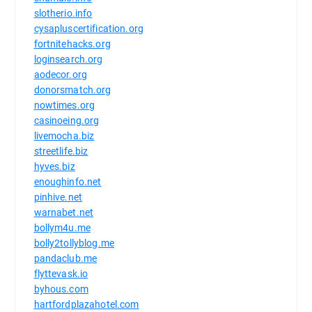
slotherio.info
cysapluscertification.org
fortnitehacks.org
loginsearch.org
aodecor.org
donorsmatch.org
nowtimes.org
casinoeing.org
livemocha.biz
streetlife.biz
hyves.biz
enoughinfo.net
pinhive.net
warnabet.net
bollym4u.me
bolly2tollyblog.me
pandaclub.me
flyttevask.io
byhous.com
hartfordplazahotel.com