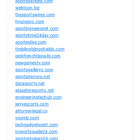
sportsdarkest.com
webtoon.biz
thesportswires.com
hyungpro.com
sportingnewsnet.com
sportstime24day.com
sporteslive.com
theblingblingshields.com
pinkfrenchtipnails.com
newgamestv.com
sportsgallerys.com
sportsmirrors.net
datasports.net
atasehirescortu.net
engineeringtechub.com
jerryescorts.com
attorneylegal.co
voomb.com
techgadgetpoint.com
tvsportsguide24.com
sportsreviews24.com