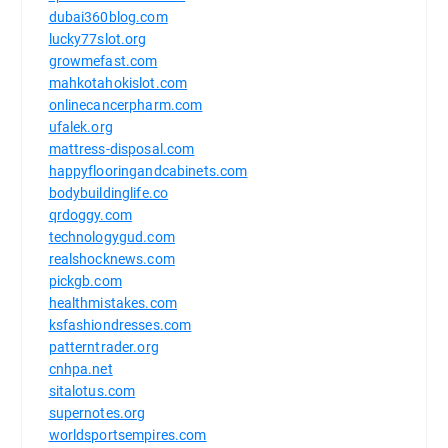
dubai360blog.com
lucky77slot.org
growmefast.com
mahkotahokislot.com
onlinecancerpharm.com
ufalek.org
mattress-disposal.com
happyflooringandcabinets.com
bodybuildinglife.co
qrdoggy.com
technologygud.com
realshocknews.com
pickgb.com
healthmistakes.com
ksfashiondresses.com
patterntrader.org
cnhpa.net
sitalotus.com
supernotes.org
worldsportsempires.com