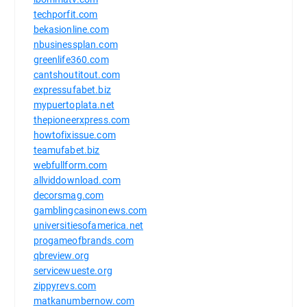
techporfit.com
bekasionline.com
nbusinessplan.com
greenlife360.com
cantshoutitout.com
expressufabet.biz
mypuertoplata.net
thepioneerxpress.com
howtofixissue.com
teamufabet.biz
webfullform.com
allviddownload.com
decorsmag.com
gamblingcasinonews.com
universitiesofamerica.net
progameofbrands.com
qbreview.org
servicewueste.org
zippyrevs.com
matkanumbernow.com