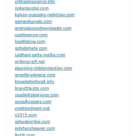
criticalinsurance.info
nokariposter.com
kalyan-guessing-nightplay.com
gameofpanels.com
androidappsdownloader.com
usetimenow.com
healthblow.com
gohelpmate.com
rajdhani-satta-matka.com
writerscraft.net
elearning-childprotection.com
wrestling4mena.com
knowledgeforall.info
brand2lastio.com
usadigitalservices.com
socialhoppers.com
creativedream.net
n2315.com
getwebonline.com
onlyfansheaven.com
lky08.com