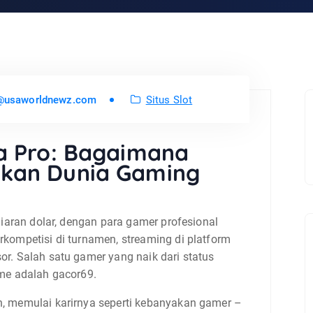
@usaworldnewz.com
Situs Slot
ga Pro: Bagaimana
kkan Dunia Gaming
liaran dolar, dengan para gamer profesional
kompetisi di turnamen, streaming di platform
r. Salah satu gamer yang naik dari status
ame adalah gacor69.
, memulai karirnya seperti kebanyakan gamer –