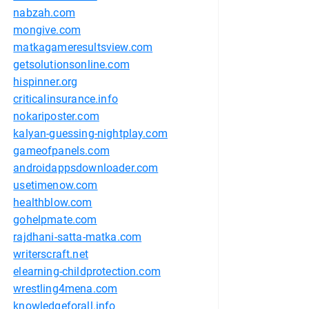
nabzah.com
mongive.com
matkagameresultsview.com
getsolutionsonline.com
hispinner.org
criticalinsurance.info
nokariposter.com
kalyan-guessing-nightplay.com
gameofpanels.com
androidappsdownloader.com
usetimenow.com
healthblow.com
gohelpmate.com
rajdhani-satta-matka.com
writerscraft.net
elearning-childprotection.com
wrestling4mena.com
knowledgeforall.info