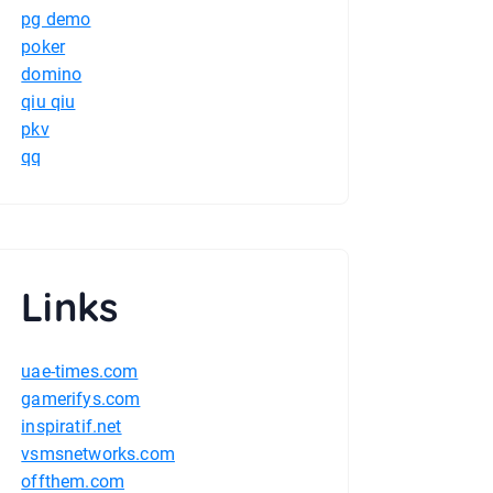
pg demo
poker
domino
qiu qiu
pkv
qq
Links
uae-times.com
gamerifys.com
inspiratif.net
vsmsnetworks.com
offthem.com