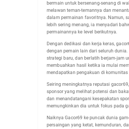
bermain untuk bersenang-senang di wa
melawan teman-temannya dan menantang
dalam permainan favoritnya. Namun, s
lebih sering menang, ia menyadari b
permainannya ke level berikutnya.
Dengan dedikasi dan kerja keras, gaco
dengan pemain lain dari seluruh dunia
strategi baru, dan berlatih berjam-ja
membuahkan hasil ketika ia mulai me
mendapatkan pengakuan di komunitas
Seiring meningkatnya reputasi gacor69
sponsor yang melihat potensi dan bakat
dan menandatangani kesepakatan spo
memungkinkan dia untuk fokus pada g
Naiknya Gacor69 ke puncak dunia gam
persaingan yang ketat, kemunduran, d