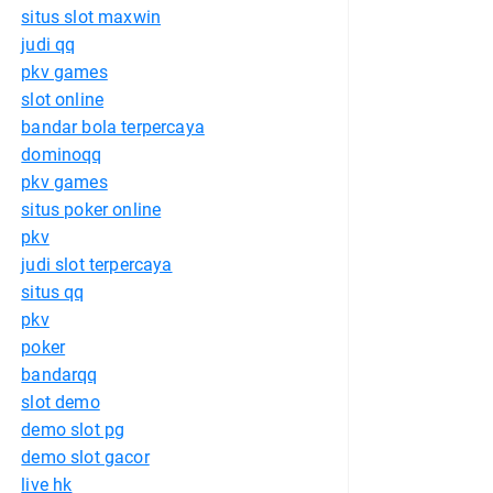
situs slot maxwin
judi qq
pkv games
slot online
bandar bola terpercaya
dominoqq
pkv games
situs poker online
pkv
judi slot terpercaya
situs qq
pkv
poker
bandarqq
slot demo
demo slot pg
demo slot gacor
live hk