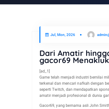
Jul, Mon, 2026
admin
Dari Amatir hing
gacor69 Menaklu
[ad_1]
Game telah menjadi industri bernilai mi
terkenal dan mencari nafkah dengan ber
seperti Twitch, dan mendapatkan sponso
amatir menjadi profesional di dunia g
Gacor69, yang bernama asli John Smith