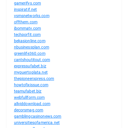
gamerifys.com
inspiratif.net
vsmsnetworks.com
offthem.com
ibommatv.com
techporfit.com
bekasionline.com
nbusinessplan.com
greenlife360.com
cantshoutitout.com
expressufabet.biz
mypuertoplata.net
thepioneerxpress.com
howtofixissue.com
teamufabet.biz
webfullform.com
allviddownload.com
decorsmag.com
gamblingcasinonews.com
universitiesofamerica.net