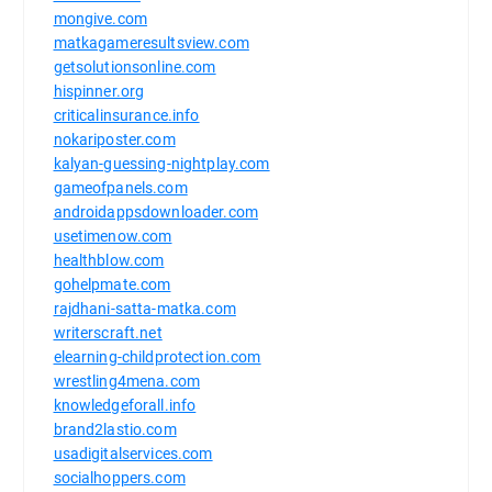
mongive.com
matkagameresultsview.com
getsolutionsonline.com
hispinner.org
criticalinsurance.info
nokariposter.com
kalyan-guessing-nightplay.com
gameofpanels.com
androidappsdownloader.com
usetimenow.com
healthblow.com
gohelpmate.com
rajdhani-satta-matka.com
writerscraft.net
elearning-childprotection.com
wrestling4mena.com
knowledgeforall.info
brand2lastio.com
usadigitalservices.com
socialhoppers.com