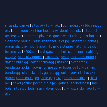
situs pkv games
|
situs pkv
|
pkv
|
pkv
|
dominoqq pkv
|
dominoqq
pkv
|
dominoqq pkv
|
dominoqq pkv
|
dominoqq pkv
|
situs slot
terpercaya
|
bandarqq pkv
|
slot gacor resmi
|
slot gacor hari ini
|
slot gacor hari ini
|
situs slot gacor
|
slot pg
|
slot anti rungkat
|
pragmatic play
|
slot maxwin
|
demo slot pragmatic
|
situs slot
terpercaya
|
x500 slot
|
slot gacor hari ini
|
slot demo
|
mahjong
ways 2
|
situs pkv games
|
situs pkv games
|
daftar menuqq
|
daftar murniqq
|
daftar hematqq
|
situs qq
|
pkv games
bandarqq
|
poker
|
poker
|
online poker
|
situs qq
|
pkv games
bandarqq
|
situs pkv
|
pkv games qq
|
online poker
|
situs pkv
games
|
domino99
|
qq
|
situs qq
|
pkv games bandarqq
|
situs
pkv
|
poker
|
online poker
|
situs pkv games
|
sbobet login
|
judi
bola
|
situs judi bola resmi
|
dominoqq
|
pkv
|
situs pkv
|
pkv
|
pkv
|
pkv