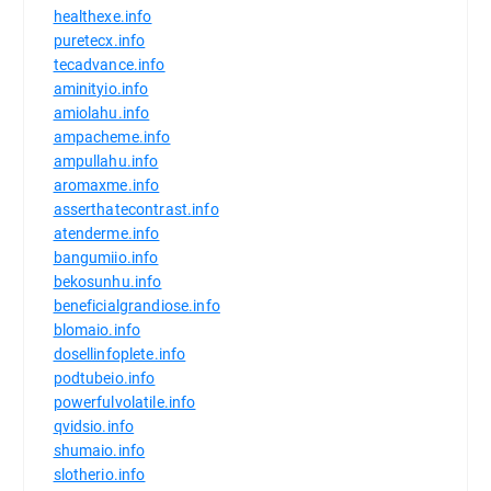
healthexe.info
puretecx.info
tecadvance.info
aminityio.info
amiolahu.info
ampacheme.info
ampullahu.info
aromaxme.info
asserthatecontrast.info
atenderme.info
bangumiio.info
bekosunhu.info
beneficialgrandiose.info
blomaio.info
dosellinfoplete.info
podtubeio.info
powerfulvolatile.info
qvidsio.info
shumaio.info
slotherio.info