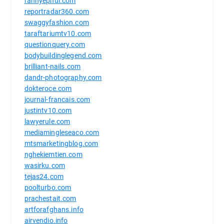
rannyephul.com
reportradar360.com
swaggyfashion.com
taraftariumtv10.com
questionquery.com
bodybuildinglegend.com
brilliant-nails.com
dandr-photography.com
dokteroce.com
journal-francais.com
justintv10.com
lawyerule.com
mediamingleseaco.com
mtsmarketingblog.com
nghekiemtien.com
wasirku.com
tejas24.com
poolturbo.com
prachestait.com
artforafghans.info
airvendio.info