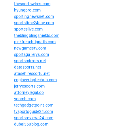
thesportswires.com
hyungpro.com
sportingnewsnet.com
sportstime24day.com
sporteslive.com
theblingblingshields.com
pinkfrenchtipnails.com
newgamestv.com
sportsgallerys.com
sportsmirrors.net
datasports.net
atasehirescortu.net
engineeringtechub.com
jerryescorts.com
attorneylegal.co
voomb.com
techgadgetpoint.com
tvsportsguide24.com
sportsreviews24.com
dubai360blog.com