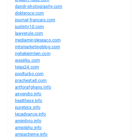
dandr-photography.com
dokteroce.com
journal-francais.com
justintv10.com
lawyerule.com
mediamingleseaco.com
mtsmarketingblog.com
nghekiemtien.com
wasirku.com
tejas24.com
poolturbo.com
prachestait.com
artforafghans.info
airvendio.info
healthexe.info
puretecx.info
tecadvance.info
aminityio.info
amiolahu.info
ampacheme.info