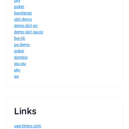
pkv
poker
bandarqq
slot demo
demo slot pg
demo slot gacor
live hk
pg demo
poker
domino
qiu qiu
pkv
qq
Links
uae-times.com