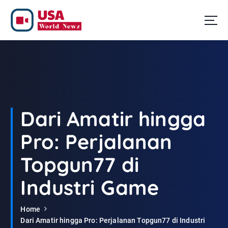
S
k
i
Slot Mahjong Ways dari PG Soft malam ini siap memberi maxwin besar yang
p
terjamin. Slot gacor terbaik untuk Anda yang ingin menang besar.
t
o
c
o
n
t
Dari Amatir hingga
e
n
Pro: Perjalanan
t
Topgun77 di
Industri Game
Home
Dari Amatir hingga Pro: Perjalanan Topgun77 di Industri