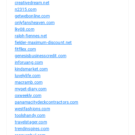
creativedream.net
n2315.com
getwebonline.com
onlyfansheaven.com
lky08.com
ralph-fiennes.net
fielder-maximum-discount.net
fitfllex.com
genesisbusinesscredit.com
inforuang.com
kindsmarket.com
luvelylife.com
macramb.com
mypet-diary.com
oxweekly.com
panamacitydeckcontractors.com
westfashions.com
toolshandy.com
travelstager.com
trendinspires.com