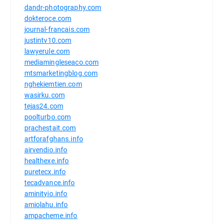
dandr-photography.com
dokteroce.com
journal-francais.com
justintv10.com
lawyerule.com
mediamingleseaco.com
mtsmarketingblog.com
nghekiemtien.com
wasirku.com
tejas24.com
poolturbo.com
prachestait.com
artforafghans.info
airvendio.info
healthexe.info
puretecx.info
tecadvance.info
aminityio.info
amiolahu.info
ampacheme.info