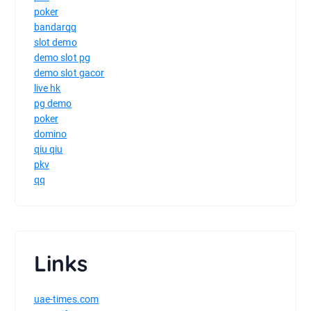
poker
bandarqq
slot demo
demo slot pg
demo slot gacor
live hk
pg demo
poker
domino
qiu qiu
pkv
qq
Links
uae-times.com