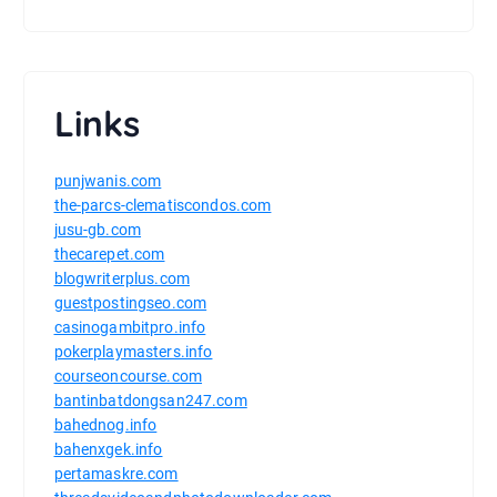
Links
punjwanis.com
the-parcs-clematiscondos.com
jusu-gb.com
thecarepet.com
blogwriterplus.com
guestpostingseo.com
casinogambitpro.info
pokerplaymasters.info
courseoncourse.com
bantinbatdongsan247.com
bahednog.info
bahenxgek.info
pertamaskre.com