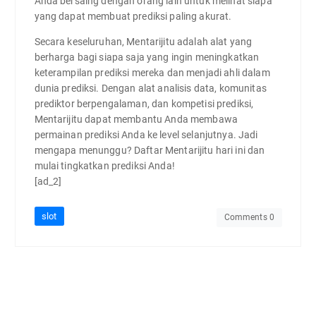
Anda bersaing dengan orang lain untuk melihat siapa
yang dapat membuat prediksi paling akurat.
Secara keseluruhan, Mentarijitu adalah alat yang
berharga bagi siapa saja yang ingin meningkatkan
keterampilan prediksi mereka dan menjadi ahli dalam
dunia prediksi. Dengan alat analisis data, komunitas
prediktor berpengalaman, dan kompetisi prediksi,
Mentarijitu dapat membantu Anda membawa
permainan prediksi Anda ke level selanjutnya. Jadi
mengapa menunggu? Daftar Mentarijitu hari ini dan
mulai tingkatkan prediksi Anda!
[ad_2]
slot
Comments 0