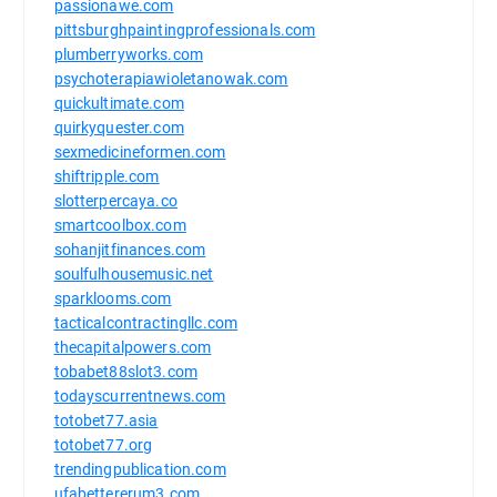
passionawe.com
pittsburghpaintingprofessionals.com
plumberryworks.com
psychoterapiawioletanowak.com
quickultimate.com
quirkyquester.com
sexmedicineformen.com
shiftripple.com
slotterpercaya.co
smartcoolbox.com
sohanjitfinances.com
soulfulhousemusic.net
sparklooms.com
tacticalcontractingllc.com
thecapitalpowers.com
tobabet88slot3.com
todayscurrentnews.com
totobet77.asia
totobet77.org
trendingpublication.com
ufabettererum3.com