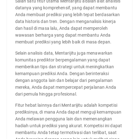
Salah satu fitur utama Mentarijitu adalah alat analisis
datanya yang komprehensif, yang dapat membantu
Anda membuat prediksi yang lebih tepat berdasarkan
data historis dan tren. Dengan menganalisis kinerja
dan hasil di masa lalu, Anda dapat memperoleh
wawasan berharga yang dapat membantu Anda
membuat prediksi yang lebih baik di masa depan.
Selain analisis data, Mentarijitu juga menawarkan
komunitas prediktor berpengalaman yang dapat
memberikan tips dan strategi untuk meningkatkan
kemampuan prediksi Anda. Dengan berinteraksi
dengan anggota lain dan belajar dari pengalaman
mereka, Anda dapat mempercepat perjalanan Anda
dari pemula hingga profesional.
Fitur hebat lainnya dari Mentarijitu adalah kompetisi
prediksinya, di mana Anda dapat menguji kemampuan
Anda melawan pengguna lain dan memenangkan
hadiah untuk prediksi yang akurat. Kompetisi ini dapat
membantu Anda tetap termotivasi dan terlibat, saat