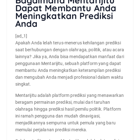
Bagaimana Mentarijitu
Dapat Membantu Anda
Meningkatkan Prediksi
Anda
[ad_1]
Apakah Anda lelah terus-menerus kehilangan prediksi
saat berhubungan dengan olahraga, politik, atau acara
lainnya? Jika ya, Anda bisa mendapatkan manfaat dari
penggunaan Mentarijitu, sebuah platform yang dapat
membantu Anda meningkatkan keterampilan prediksi
dan mengubah Anda menjadi profesional dalam waktu
singkat.
Mentarijitu adalah platform prediksi yang menawarkan
beragam permainan prediksi, mulai dari taruhan
olahraga hingga prediksi hasil pemilu politik. Platform
ini ramah pengguna dan mudah dinavigasi,
menjadikannya sempurna untuk pemula yang baru
memulai perjalanan prediksi mereka.