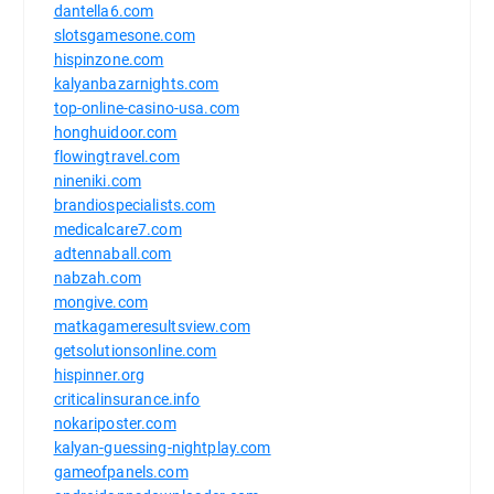
dantella6.com
slotsgamesone.com
hispinzone.com
kalyanbazarnights.com
top-online-casino-usa.com
honghuidoor.com
flowingtravel.com
nineniki.com
brandiospecialists.com
medicalcare7.com
adtennaball.com
nabzah.com
mongive.com
matkagameresultsview.com
getsolutionsonline.com
hispinner.org
criticalinsurance.info
nokariposter.com
kalyan-guessing-nightplay.com
gameofpanels.com