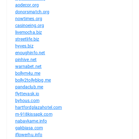
aodecor.org
donorsmatch.org
nowtimes.org
casinoeing.org
livemocha.biz
streetlife.biz
hyves.biz
enoughinfo.net
pinhive.net
warnabet.net
bollym4u.me
bolly2tollyblog.me
pandaclub.me
flyttevask.io
byhous.com
hartfordplazahotel.com
m-918kissapk.com
nabavkame.info
gakbiasa.com
iflowerhu.info