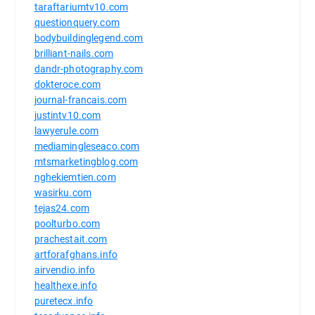
taraftariumtv10.com
questionquery.com
bodybuildinglegend.com
brilliant-nails.com
dandr-photography.com
dokteroce.com
journal-francais.com
justintv10.com
lawyerule.com
mediamingleseaco.com
mtsmarketingblog.com
nghekiemtien.com
wasirku.com
tejas24.com
poolturbo.com
prachestait.com
artforafghans.info
airvendio.info
healthexe.info
puretecx.info