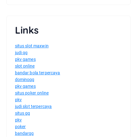
Links
situs slot maxwin
judi qq
pkv games
slot online
bandar bola terpercaya
dominoqq
pkv games
situs poker online
pkv
judi slot terpercaya
situs qq
pkv
poker
bandarqq