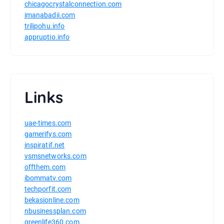
chicagocrystalconnection.com
imanabadii.com
trilipohu.info
appruptio.info
Links
uae-times.com
gamerifys.com
inspiratif.net
vsmsnetworks.com
offthem.com
ibommatv.com
techporfit.com
bekasionline.com
nbusinessplan.com
greenlife360.com