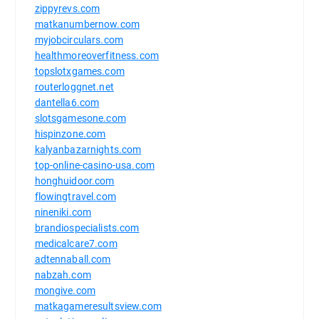
zippyrevs.com
matkanumbernow.com
myjobcirculars.com
healthmoreoverfitness.com
topslotxgames.com
routerloggnet.net
dantella6.com
slotsgamesone.com
hispinzone.com
kalyanbazarnights.com
top-online-casino-usa.com
honghuidoor.com
flowingtravel.com
nineniki.com
brandiospecialists.com
medicalcare7.com
adtennaball.com
nabzah.com
mongive.com
matkagameresultsview.com