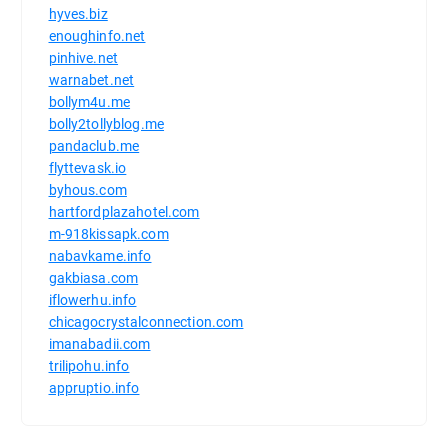
hyves.biz
enoughinfo.net
pinhive.net
warnabet.net
bollym4u.me
bolly2tollyblog.me
pandaclub.me
flyttevask.io
byhous.com
hartfordplazahotel.com
m-918kissapk.com
nabavkame.info
gakbiasa.com
iflowerhu.info
chicagocrystalconnection.com
imanabadii.com
trilipohu.info
appruptio.info