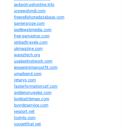
jackpotrushonline.info
ucnewshindi.com
freecellphonedatabase.com
gamersrope.com
exellewebmedia.com
free-gamestop.com
sinbadtravels.com
ukmagzine.com
wareztech.org
usabestnetwork.com
jessepinkmanoutfit.com
umailsend.com
retarys.com
fasterformationcpf.com
goldensnuggles.com
lookbattlemap.com
buyrdpservice.com
yesport.net
tostylo.com
yougetthat.net