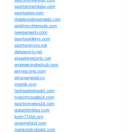
sportstime24day.com
sporteslive.com
theblingblingshields.com
pinkfrenchtipnails.com
newgamestv.com
sportsgallerys.com
sportsmirrors.net
datasports.net
atasehirescortu.net
engineeringtechub.com
jerryescorts.com
attorneylegal.co
voomb.com
techgadgetpoint.com
tvsportsguide24.com
sportsreviews24.com
dubai360blog.com
lucky77slot.org
growmefast.com
mahkotahokislot.com