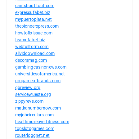
cantshoutitout.com
expressufabet.biz
mypuertoplata.net
thepioneerxpress.com
howtofixissue.com
teamufabet.biz
webfullform.com
allviddownload.com
decorsmag.com
gamblingcasinonews.com
universitiesofamerica.net
progameofbrands.com
qbreview.org
servicewueste.org
zippyrevs.com
matkanumbernow.com
myjobcirculars.com
healthmoreoverfitness.com
topslotxgames.com
routerloggnet.net