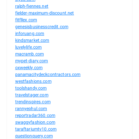
ralph-fiennes.net
fielder-maximum-discount.net
fitfllex.com
genesisbusinesscredit.com
inforuang.com
kindsmarket.com
luvelylife.com
macramb.com
mypet-diary.com
oxweekly.com
panamacitydeckcontractors.com
westfashions.com
toolshandy.com
travelstager.com
trendinspires.com
rannyephul.com
reportradar360.com
swaggyfashion.com
taraftariumtv10.com
questionquery.com