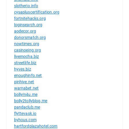
slotherio.info
cysapluscertification.org
fortnitehacks.org
loginsearch.org
aodecor.org
donorsmatch.org
nowtimes.org
casinoeing.org
livemocha.biz
streetlife.biz
hyves.biz
enoughinfo.net
pinhive.net
warnabet.net
bollym4u.me
bolly2tollyblog.me
pandaclub.me
flyttevask.io
byhous.com
hartfordplazahotel.com