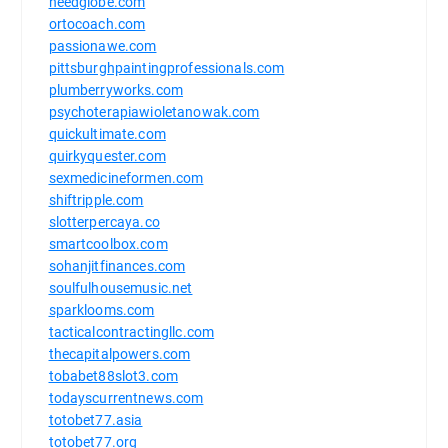
needglobe.com
ortocoach.com
passionawe.com
pittsburghpaintingprofessionals.com
plumberryworks.com
psychoterapiawioletanowak.com
quickultimate.com
quirkyquester.com
sexmedicineformen.com
shiftripple.com
slotterpercaya.co
smartcoolbox.com
sohanjitfinances.com
soulfulhousemusic.net
sparklooms.com
tacticalcontractingllc.com
thecapitalpowers.com
tobabet88slot3.com
todayscurrentnews.com
totobet77.asia
totobet77.org