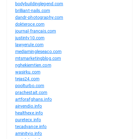
bodybuildinglegend.com
brilliant-nails.com
dandr-photography.com
dokteroce.com
journal-francais.com
justintv10.com
lawyerule.com
mediamingleseaco.com
mtsmarketingblog.com
nghekiemtien.com
wasirku.com
tejas24.com
poolturbo.com
prachestait.com
artforafghans.info
airvendio.info
healthexe.info
puretecx.info
tecadvance.info
aminityio.info