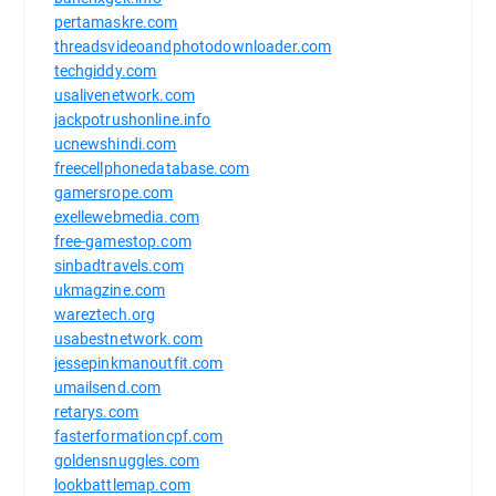
pertamaskre.com
threadsvideoandphotodownloader.com
techgiddy.com
usalivenetwork.com
jackpotrushonline.info
ucnewshindi.com
freecellphonedatabase.com
gamersrope.com
exellewebmedia.com
free-gamestop.com
sinbadtravels.com
ukmagzine.com
wareztech.org
usabestnetwork.com
jessepinkmanoutfit.com
umailsend.com
retarys.com
fasterformationcpf.com
goldensnuggles.com
lookbattlemap.com