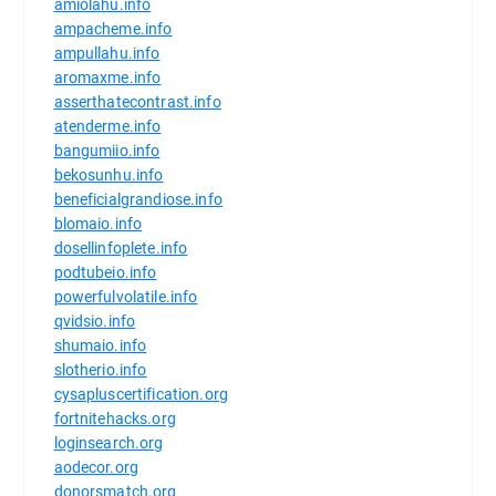
amiolahu.info
ampacheme.info
ampullahu.info
aromaxme.info
asserthatecontrast.info
atenderme.info
bangumiio.info
bekosunhu.info
beneficialgrandiose.info
blomaio.info
dosellinfoplete.info
podtubeio.info
powerfulvolatile.info
qvidsio.info
shumaio.info
slotherio.info
cysapluscertification.org
fortnitehacks.org
loginsearch.org
aodecor.org
donorsmatch.org