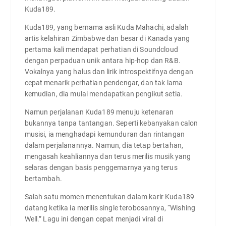
Kuda189.
Kuda189, yang bernama asli Kuda Mahachi, adalah
artis kelahiran Zimbabwe dan besar di Kanada yang
pertama kali mendapat perhatian di Soundcloud
dengan perpaduan unik antara hip-hop dan R&B.
Vokalnya yang halus dan lirik introspektifnya dengan
cepat menarik perhatian pendengar, dan tak lama
kemudian, dia mulai mendapatkan pengikut setia.
Namun perjalanan Kuda189 menuju ketenaran
bukannya tanpa tantangan. Seperti kebanyakan calon
musisi, ia menghadapi kemunduran dan rintangan
dalam perjalanannya. Namun, dia tetap bertahan,
mengasah keahliannya dan terus merilis musik yang
selaras dengan basis penggemarnya yang terus
bertambah.
Salah satu momen menentukan dalam karir Kuda189
datang ketika ia merilis single terobosannya, “Wishing
Well.” Lagu ini dengan cepat menjadi viral di