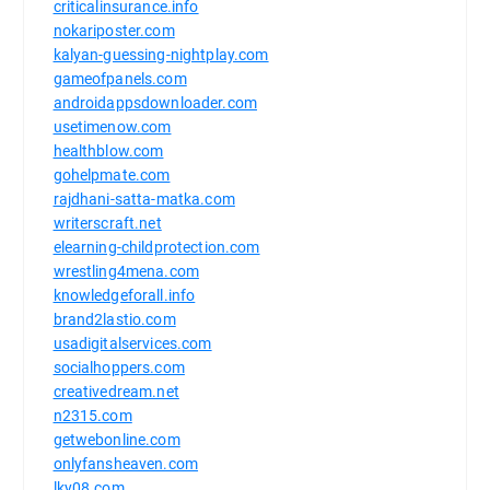
criticalinsurance.info
nokariposter.com
kalyan-guessing-nightplay.com
gameofpanels.com
androidappsdownloader.com
usetimenow.com
healthblow.com
gohelpmate.com
rajdhani-satta-matka.com
writerscraft.net
elearning-childprotection.com
wrestling4mena.com
knowledgeforall.info
brand2lastio.com
usadigitalservices.com
socialhoppers.com
creativedream.net
n2315.com
getwebonline.com
onlyfansheaven.com
lky08.com