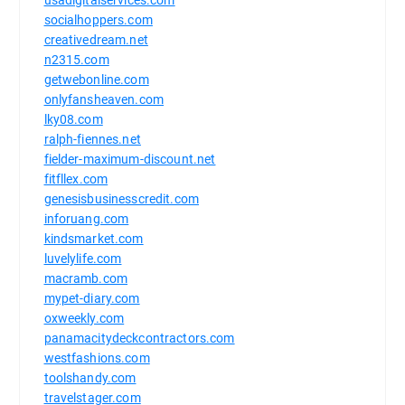
socialhoppers.com
creativedream.net
n2315.com
getwebonline.com
onlyfansheaven.com
lky08.com
ralph-fiennes.net
fielder-maximum-discount.net
fitfllex.com
genesisbusinesscredit.com
inforuang.com
kindsmarket.com
luvelylife.com
macramb.com
mypet-diary.com
oxweekly.com
panamacitydeckcontractors.com
westfashions.com
toolshandy.com
travelstager.com