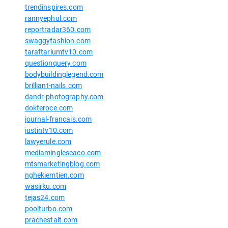
trendinspires.com
rannyephul.com
reportradar360.com
swaggyfashion.com
taraftariumtv10.com
questionquery.com
bodybuildinglegend.com
brilliant-nails.com
dandr-photography.com
dokteroce.com
journal-francais.com
justintv10.com
lawyerule.com
mediamingleseaco.com
mtsmarketingblog.com
nghekiemtien.com
wasirku.com
tejas24.com
poolturbo.com
prachestait.com