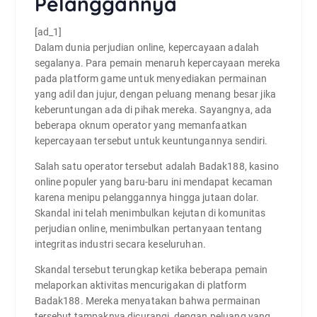
Pelanggannya
[ad_1]
Dalam dunia perjudian online, kepercayaan adalah
segalanya. Para pemain menaruh kepercayaan mereka
pada platform game untuk menyediakan permainan
yang adil dan jujur, dengan peluang menang besar jika
keberuntungan ada di pihak mereka. Sayangnya, ada
beberapa oknum operator yang memanfaatkan
kepercayaan tersebut untuk keuntungannya sendiri.
Salah satu operator tersebut adalah Badak188, kasino
online populer yang baru-baru ini mendapat kecaman
karena menipu pelanggannya hingga jutaan dolar.
Skandal ini telah menimbulkan kejutan di komunitas
perjudian online, menimbulkan pertanyaan tentang
integritas industri secara keseluruhan.
Skandal tersebut terungkap ketika beberapa pemain
melaporkan aktivitas mencurigakan di platform
Badak188. Mereka menyatakan bahwa permainan
tersebut tampaknya dicurangi, dengan peluang yang