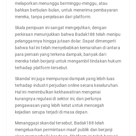
melaporkan menunggu berminggu-minggu, atau
bahkan berbulan-bulan, untuk menerima pembayaran
mereka, tanpa penjelasan dari platform.
Skala penipuan ini sangat mengejutkan, dengan
perkiraan menunjukkan bahwa Badak188 telah menipu
pelanggannya hingga jutaan dolar. Dapat dimengerti
bahwa hal ini telah menyebabkan kemarahan di antara
para pemain yang terkena dampak, banyak dari
mereka telah berjanji untuk mengambil tindakan hukum
terhadap platform tersebut.
Skandal ini juga mempunyai dampak yang lebih luas
terhadap industri perjudian online secara keseluruhan.
Hal ini menimbulkan kekhawatiran mengenai
kurangnya regulasi di sektor ini, dan perlunya
pengawasan yang lebih ketat untuk mencegah
kejadian serupa terjadi di masa depan.
Menanggapi skandal tersebut, Badak188 telah
mengeluarkan permintaan maaf publik dan berjanji