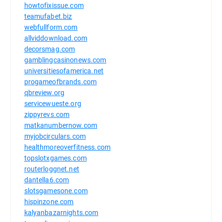
howtofixissue.com
teamufabet.biz
webfullform.com
allviddownload.com
decorsmag.com
gamblingcasinonews.com
universitiesofamerica.net
progameofbrands.com
qbreview.org
servicewueste.org
zippyrevs.com
matkanumbernow.com
myjobcirculars.com
healthmoreoverfitness.com
topslotxgames.com
routerloggnet.net
dantella6.com
slotsgamesone.com
hispinzone.com
kalyanbazarnights.com