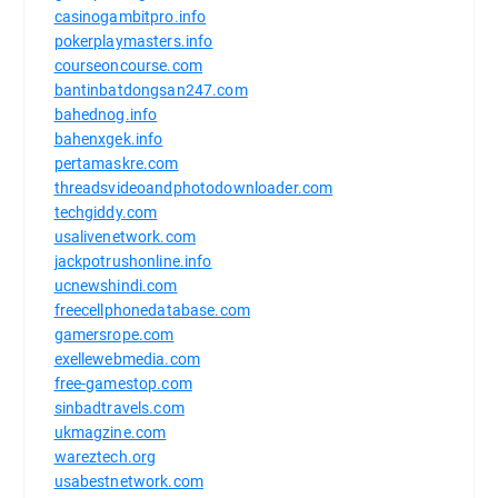
casinogambitpro.info
pokerplaymasters.info
courseoncourse.com
bantinbatdongsan247.com
bahednog.info
bahenxgek.info
pertamaskre.com
threadsvideoandphotodownloader.com
techgiddy.com
usalivenetwork.com
jackpotrushonline.info
ucnewshindi.com
freecellphonedatabase.com
gamersrope.com
exellewebmedia.com
free-gamestop.com
sinbadtravels.com
ukmagzine.com
wareztech.org
usabestnetwork.com