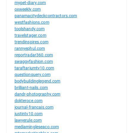
mypet-diary.com
oxweekly.com
panamacitydeckcontractors.com
westfashions.com
toolshandy.com
travelstager.com
trendinspires.com
rannyephul.com
reportradar360.com
swaggyfashion.com
taraftariumtv10.com
questionquery.com
bodybuildinglegend.com
brilliant-nails.com
dandr-photography.com
dokteroce.com
journal-francais.com
justintv10.com
lawyerule.com
mediamingleseaco.com