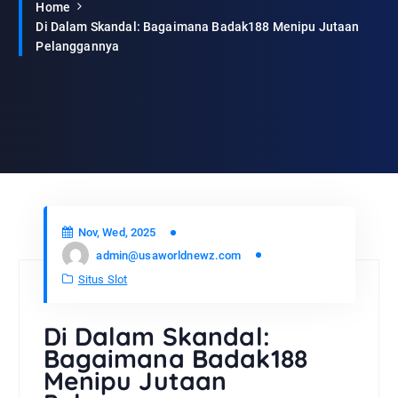
Home
Di Dalam Skandal: Bagaimana Badak188 Menipu Jutaan
Pelanggannya
Nov, Wed, 2025
admin@usaworldnewz.com
Situs Slot
Di Dalam Skandal:
Bagaimana Badak188
Menipu Jutaan