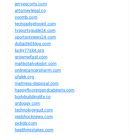
jerryescorts.com
attorneylegal.co
voomb.com
techgadgetpoint.com
tvsportsguide24.com
sportsreviews24.com
dubai360blog.com
lucky77slot.org
growmefast.com
mahkotahokislot.com
onlinecancerpharm.com
ufalek.org
mattress-disposal.com
happyflooringandcabinets.com
bodybuildinglife.co
qrdoggy.com
technologygud.com
realshocknews.com
pickgb.com
healthmistakes.com