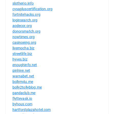
slotherio.info
cysapluscertification.org
fortnitehacks.org
loginsearch.org
aodecor.org
donorsmatch.org
nowtimes.org
casinoeing.org
livemocha.biz
streetlife.biz
hyves.biz
enoughinfo.net
pinhive.net
warnabet.net
bollym4u.me
bolly2tollyblog.me
pandaclub.me
flyttevask.io
byhous.com
hartfordplazahotel.com