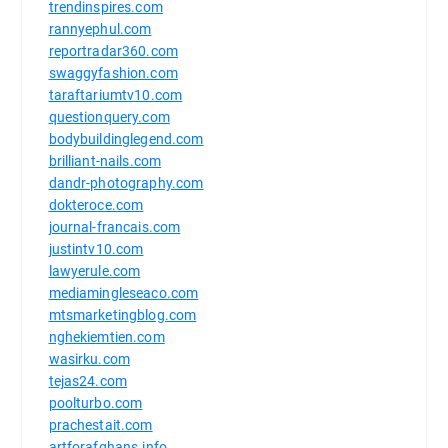
trendinspires.com
rannyephul.com
reportradar360.com
swaggyfashion.com
taraftariumtv10.com
questionquery.com
bodybuildinglegend.com
brilliant-nails.com
dandr-photography.com
dokteroce.com
journal-francais.com
justintv10.com
lawyerule.com
mediamingleseaco.com
mtsmarketingblog.com
nghekiemtien.com
wasirku.com
tejas24.com
poolturbo.com
prachestait.com
artforafghans.info