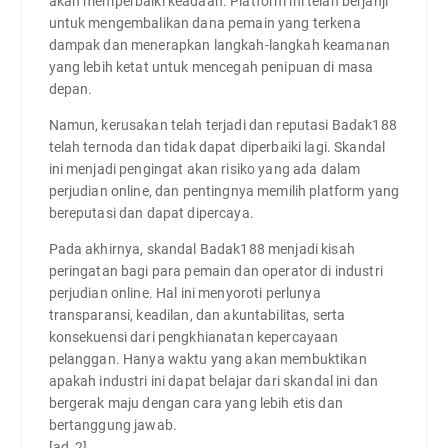
akan memperbaiki keadaan. Platform ini telah berjanji
untuk mengembalikan dana pemain yang terkena
dampak dan menerapkan langkah-langkah keamanan
yang lebih ketat untuk mencegah penipuan di masa
depan.
Namun, kerusakan telah terjadi dan reputasi Badak188
telah ternoda dan tidak dapat diperbaiki lagi. Skandal
ini menjadi pengingat akan risiko yang ada dalam
perjudian online, dan pentingnya memilih platform yang
bereputasi dan dapat dipercaya.
Pada akhirnya, skandal Badak188 menjadi kisah
peringatan bagi para pemain dan operator di industri
perjudian online. Hal ini menyoroti perlunya
transparansi, keadilan, dan akuntabilitas, serta
konsekuensi dari pengkhianatan kepercayaan
pelanggan. Hanya waktu yang akan membuktikan
apakah industri ini dapat belajar dari skandal ini dan
bergerak maju dengan cara yang lebih etis dan
bertanggung jawab.
[ad_2]