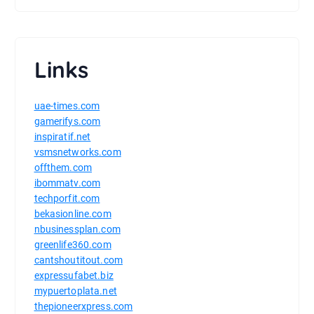
Links
uae-times.com
gamerifys.com
inspiratif.net
vsmsnetworks.com
offthem.com
ibommatv.com
techporfit.com
bekasionline.com
nbusinessplan.com
greenlife360.com
cantshoutitout.com
expressufabet.biz
mypuertoplata.net
thepioneerxpress.com