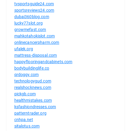
tvsportsguide24.com
sportsreviews24.com
dubai360blog.com
lucky77slot.org
growmefast.com
mahkotahokislot.com
onlinecancerpharm.com
ufalek.org
mattress-disposal.com
happyflooringandcabinets.com
bodybuildinglife.co
qrdoggy.com
technologygud.com
realshocknews.com
pickgb.com
healthmistakes.com
ksfashiondresses.com
patterntrader.org
cnhpa.net
sitalotus.com