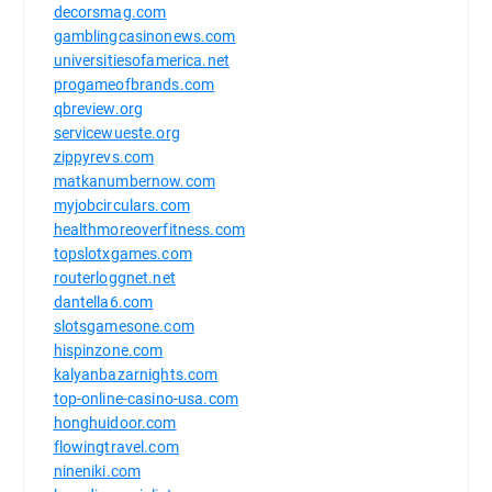
decorsmag.com
gamblingcasinonews.com
universitiesofamerica.net
progameofbrands.com
qbreview.org
servicewueste.org
zippyrevs.com
matkanumbernow.com
myjobcirculars.com
healthmoreoverfitness.com
topslotxgames.com
routerloggnet.net
dantella6.com
slotsgamesone.com
hispinzone.com
kalyanbazarnights.com
top-online-casino-usa.com
honghuidoor.com
flowingtravel.com
nineniki.com