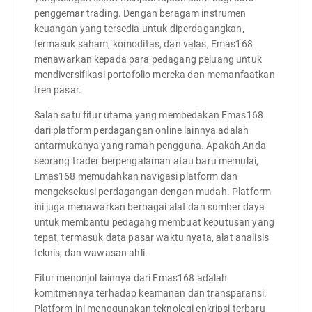
penggemar trading. Dengan beragam instrumen
keuangan yang tersedia untuk diperdagangkan,
termasuk saham, komoditas, dan valas, Emas168
menawarkan kepada para pedagang peluang untuk
mendiversifikasi portofolio mereka dan memanfaatkan
tren pasar.
Salah satu fitur utama yang membedakan Emas168
dari platform perdagangan online lainnya adalah
antarmukanya yang ramah pengguna. Apakah Anda
seorang trader berpengalaman atau baru memulai,
Emas168 memudahkan navigasi platform dan
mengeksekusi perdagangan dengan mudah. Platform
ini juga menawarkan berbagai alat dan sumber daya
untuk membantu pedagang membuat keputusan yang
tepat, termasuk data pasar waktu nyata, alat analisis
teknis, dan wawasan ahli.
Fitur menonjol lainnya dari Emas168 adalah
komitmennya terhadap keamanan dan transparansi.
Platform ini menggunakan teknologi enkripsi terbaru