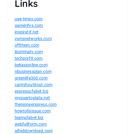
Links
uae-times.com
gamerifys.com
inspiratif.net
vsmsnetworks.com
offthem.com
ibommatv.com
techporfit.com
bekasionline.com
nbusinessplan.com
greenlife360.com
cantshoutitout.com
expressufabet.biz
mypuertoplata.net
thepioneerxpress.com
howtofixissue.com
teamufabet.biz
webfullform.com
allviddownload.com