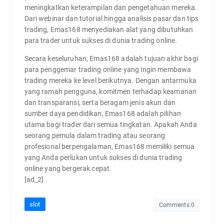
meningkatkan keterampilan dan pengetahuan mereka.
Dari webinar dan tutorial hingga analisis pasar dan tips
trading, Emas168 menyediakan alat yang dibutuhkan
para trader untuk sukses di dunia trading online.
Secara keseluruhan, Emas168 adalah tujuan akhir bagi
para penggemar trading online yang ingin membawa
trading mereka ke level berikutnya. Dengan antarmuka
yang ramah pengguna, komitmen terhadap keamanan
dan transparansi, serta beragam jenis akun dan
sumber daya pendidikan, Emas168 adalah pilihan
utama bagi trader dari semua tingkatan. Apakah Anda
seorang pemula dalam trading atau seorang
profesional berpengalaman, Emas168 memiliki semua
yang Anda perlukan untuk sukses di dunia trading
online yang bergerak cepat.
[ad_2]
slot
Comments 0