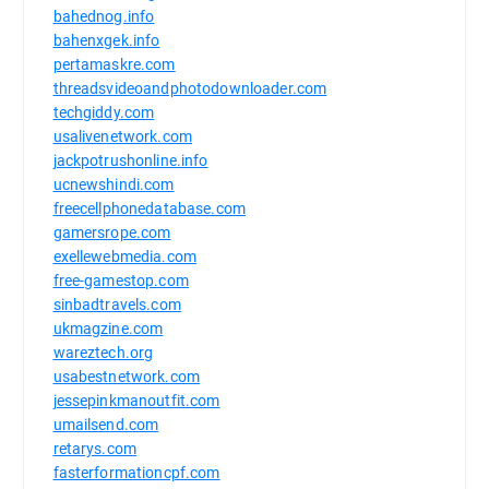
bahednog.info
bahenxgek.info
pertamaskre.com
threadsvideoandphotodownloader.com
techgiddy.com
usalivenetwork.com
jackpotrushonline.info
ucnewshindi.com
freecellphonedatabase.com
gamersrope.com
exellewebmedia.com
free-gamestop.com
sinbadtravels.com
ukmagzine.com
wareztech.org
usabestnetwork.com
jessepinkmanoutfit.com
umailsend.com
retarys.com
fasterformationcpf.com