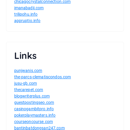
chicagocrystalconnection.com
imanabadii.com
trilipohu.info
appruptio.info
Links
punjwanis.com
the-parcs-clematiscondos.com
jusu-gb.com
thecarepet.com
blogwriterplus.com
guestpostingseo.com
casinogambitpro.info
pokerplaymasters.info
courseoncourse.com
bantinbatdongsan247.com