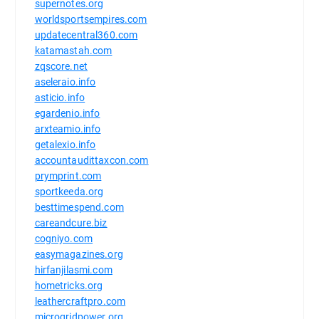
supernotes.org
worldsportsempires.com
updatecentral360.com
katamastah.com
zqscore.net
aseleraio.info
asticio.info
egardenio.info
arxteamio.info
getalexio.info
accountaudittaxcon.com
prymprint.com
sportkeeda.org
besttimespend.com
careandcure.biz
cogniyo.com
easymagazines.org
hirfanjilasmi.com
hometricks.org
leathercraftpro.com
microgridpower.org