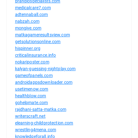
brandiospecialists.com
medicalcare7.com
adtennaball.com
nabzah.com
mongive.com
matkagameresultsview.com
getsolutionsonline.com
hispinner.org
criticalinsurance.info
nokariposter.com
kalyan-guessing-nightplay.com
gameofpanels.com
androidappsdownloader.com
usetimenow.com
healthblow.com
gohelpmate.com
rajdhani-satta-matka.com
writerscraft.net
elearning-childprotection.com
wrestling4mena.com
knowledgeforall.info