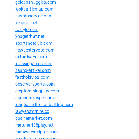
goldensnuggles.com
lookbattlemap.com
buyrdpservice.com
yesport.net
tostylo.com
yougetthat.net
sportsnetclub.com
newbestcrypto.com
oxfordsave.com
iclassicgames.com
saung-artikel.com
fasthokivip2.com
observersports.com
cryptominingplus.com
aquinoticiaspe.com
longhairedfrenchbulldog.com
lawyersforhire.co
businemarket.com
matahari88play.net
moneydescriptor.com
youthsmagazine.com