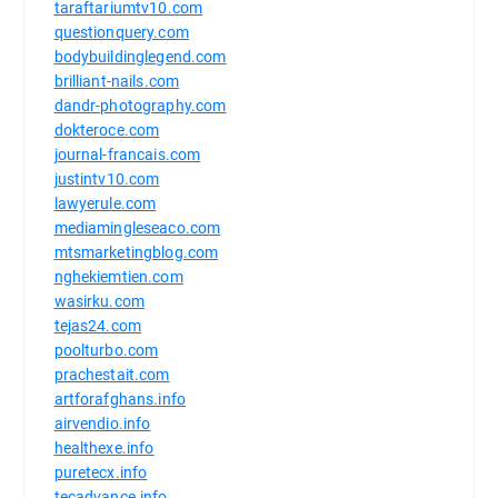
taraftariumtv10.com
questionquery.com
bodybuildinglegend.com
brilliant-nails.com
dandr-photography.com
dokteroce.com
journal-francais.com
justintv10.com
lawyerule.com
mediamingleseaco.com
mtsmarketingblog.com
nghekiemtien.com
wasirku.com
tejas24.com
poolturbo.com
prachestait.com
artforafghans.info
airvendio.info
healthexe.info
puretecx.info
tecadvance.info