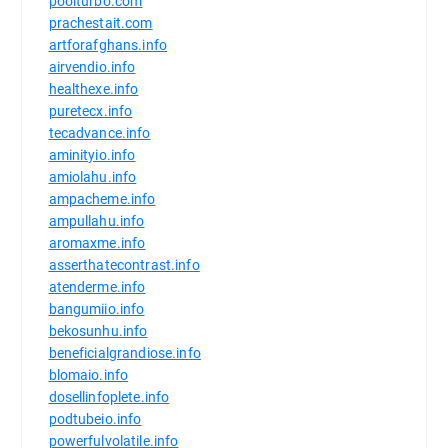
poolturbo.com
prachestait.com
artforafghans.info
airvendio.info
healthexe.info
puretecx.info
tecadvance.info
aminityio.info
amiolahu.info
ampacheme.info
ampullahu.info
aromaxme.info
asserthatecontrast.info
atenderme.info
bangumiio.info
bekosunhu.info
beneficialgrandiose.info
blomaio.info
dosellinfoplete.info
podtubeio.info
powerfulvolatile.info