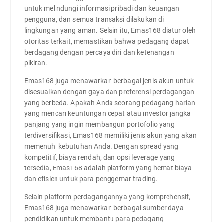
untuk melindungi informasi pribadi dan keuangan
pengguna, dan semua transaksi dilakukan di
lingkungan yang aman. Selain itu, Emas168 diatur oleh
otoritas terkait, memastikan bahwa pedagang dapat
berdagang dengan percaya diri dan ketenangan
pikiran.
Emas168 juga menawarkan berbagai jenis akun untuk
disesuaikan dengan gaya dan preferensi perdagangan
yang berbeda. Apakah Anda seorang pedagang harian
yang mencari keuntungan cepat atau investor jangka
panjang yang ingin membangun portofolio yang
terdiversifikasi, Emas168 memiliki jenis akun yang akan
memenuhi kebutuhan Anda. Dengan spread yang
kompetitif, biaya rendah, dan opsi leverage yang
tersedia, Emas168 adalah platform yang hemat biaya
dan efisien untuk para penggemar trading.
Selain platform perdagangannya yang komprehensif,
Emas168 juga menawarkan berbagai sumber daya
pendidikan untuk membantu para pedagang