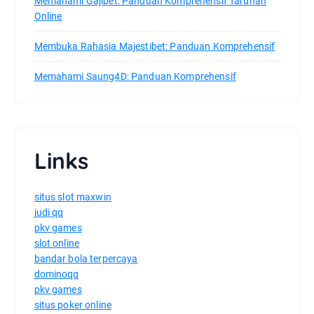
Memahami Gajibet: Panduan Komprehensif Taruhan
Online
Membuka Rahasia Majestibet: Panduan Komprehensif
Memahami Saung4D: Panduan Komprehensif
Links
situs slot maxwin
judi qq
pkv games
slot online
bandar bola terpercaya
dominoqq
pkv games
situs poker online