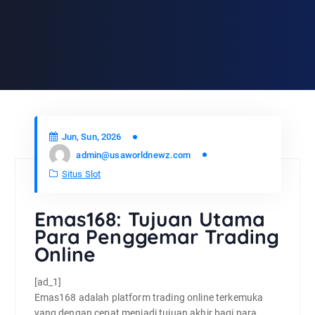
Jun, Sun, 2026
admin@usaworldnewz.com
Situs Slot
Emas168: Tujuan Utama
Para Penggemar Trading
Online
[ad_1]
Emas168 adalah platform trading online terkemuka
yang dengan cepat menjadi tujuan akhir bagi para