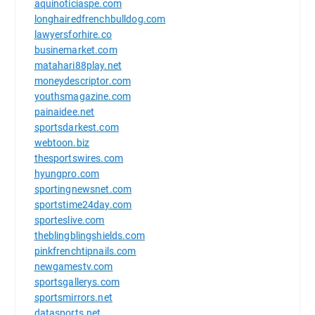
aquinoticiaspe.com
longhairedfrenchbulldog.com
lawyersforhire.co
businemarket.com
matahari88play.net
moneydescriptor.com
youthsmagazine.com
painaidee.net
sportsdarkest.com
webtoon.biz
thesportswires.com
hyungpro.com
sportingnewsnet.com
sportstime24day.com
sporteslive.com
theblingblingshields.com
pinkfrenchtipnails.com
newgamestv.com
sportsgallerys.com
sportsmirrors.net
datasports.net