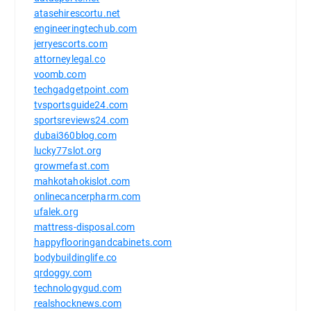
atasehirescortu.net
engineeringtechub.com
jerryescorts.com
attorneylegal.co
voomb.com
techgadgetpoint.com
tvsportsguide24.com
sportsreviews24.com
dubai360blog.com
lucky77slot.org
growmefast.com
mahkotahokislot.com
onlinecancerpharm.com
ufalek.org
mattress-disposal.com
happyflooringandcabinets.com
bodybuildinglife.co
qrdoggy.com
technologygud.com
realshocknews.com