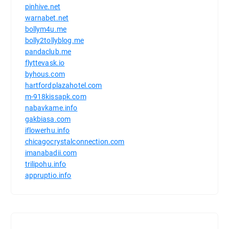
pinhive.net
warnabet.net
bollym4u.me
bolly2tollyblog.me
pandaclub.me
flyttevask.io
byhous.com
hartfordplazahotel.com
m-918kissapk.com
nabavkame.info
gakbiasa.com
iflowerhu.info
chicagocrystalconnection.com
imanabadii.com
trilipohu.info
appruptio.info