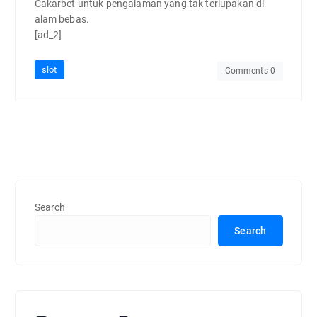
Cakarbet untuk pengalaman yang tak terlupakan di
alam bebas.
[ad_2]
slot
Comments 0
Search
Search