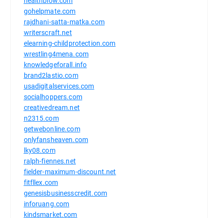
healthblow.com
gohelpmate.com
rajdhani-satta-matka.com
writerscraft.net
elearning-childprotection.com
wrestling4mena.com
knowledgeforall.info
brand2lastio.com
usadigitalservices.com
socialhoppers.com
creativedream.net
n2315.com
getwebonline.com
onlyfansheaven.com
lky08.com
ralph-fiennes.net
fielder-maximum-discount.net
fitfllex.com
genesisbusinesscredit.com
inforuang.com
kindsmarket.com