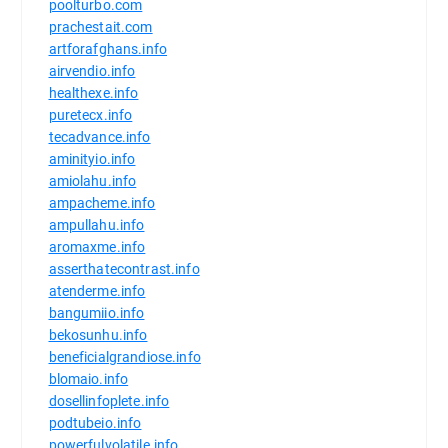
poolturbo.com
prachestait.com
artforafghans.info
airvendio.info
healthexe.info
puretecx.info
tecadvance.info
aminityio.info
amiolahu.info
ampacheme.info
ampullahu.info
aromaxme.info
asserthatecontrast.info
atenderme.info
bangumiio.info
bekosunhu.info
beneficialgrandiose.info
blomaio.info
dosellinfoplete.info
podtubeio.info
powerfulvolatile.info