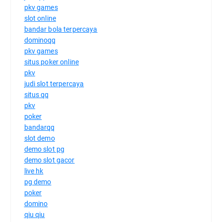
pkv games
slot online
bandar bola terpercaya
dominoqq
pkv games
situs poker online
pkv
judi slot terpercaya
situs qq
pkv
poker
bandarqq
slot demo
demo slot pg
demo slot gacor
live hk
pg demo
poker
domino
qiu qiu