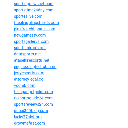
sportingnewsnet.com
sportstime24day.com
sporteslive.com
theblingblingshields.com
pinkfrenchtipnails.com
newgamestv.com
sportsgallerys.com
sportsmirrors.net
datasports.net
atasehirescortu.net
engineeringtechub.com
jerryescorts.com
attorneylegal.co
voomb.com
techgadgetpoint.com
tvsportsguide24.com
sportsreviews24.com
dubai360blog.com
lucky77slot.org
growmefast.com