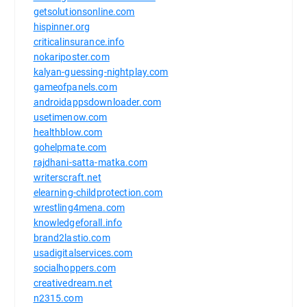
getsolutionsonline.com
hispinner.org
criticalinsurance.info
nokariposter.com
kalyan-guessing-nightplay.com
gameofpanels.com
androidappsdownloader.com
usetimenow.com
healthblow.com
gohelpmate.com
rajdhani-satta-matka.com
writerscraft.net
elearning-childprotection.com
wrestling4mena.com
knowledgeforall.info
brand2lastio.com
usadigitalservices.com
socialhoppers.com
creativedream.net
n2315.com