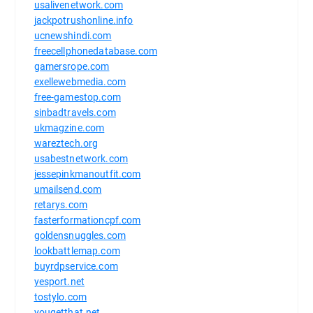
usalivenetwork.com
jackpotrushonline.info
ucnewshindi.com
freecellphonedatabase.com
gamersrope.com
exellewebmedia.com
free-gamestop.com
sinbadtravels.com
ukmagzine.com
wareztech.org
usabestnetwork.com
jessepinkmanoutfit.com
umailsend.com
retarys.com
fasterformationcpf.com
goldensnuggles.com
lookbattlemap.com
buyrdpservice.com
yesport.net
tostylo.com
yougetthat.net