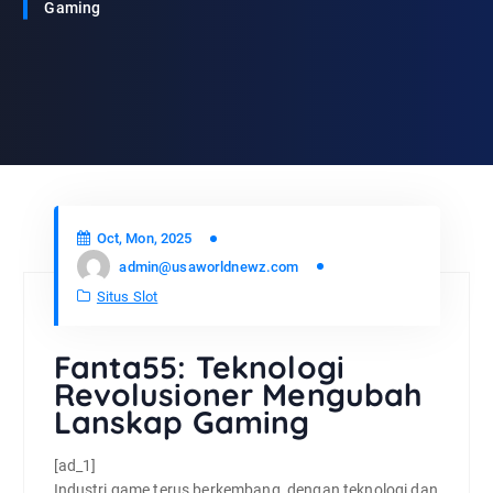
Gaming
Oct, Mon, 2025
admin@usaworldnewz.com
Situs Slot
Fanta55: Teknologi
Revolusioner Mengubah
Lanskap Gaming
[ad_1]
Industri game terus berkembang, dengan teknologi dan