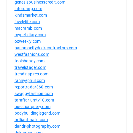
genesisbusinesscredit.com
inforuang.com
kindsmarket.com
luvelylife.com
macramb.com
mypet-diary.com
oxweekly.com
panamacitydeckcontractors.com
westfashions.com
toolshandy.com
travelstager.com
trendinspires.com
rannyephul.com
reportradar360.com
swaggyfashion.com
taraftariumtv10.com
questionquery.com
bodybuildinglegend.com
brilliant-nails.com
dandr-photography.com
dokteroce.com