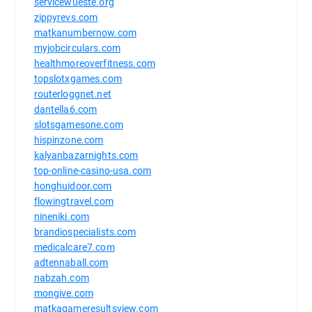
servicewueste.org
zippyrevs.com
matkanumbernow.com
myjobcirculars.com
healthmoreoverfitness.com
topslotxgames.com
routerloggnet.net
dantella6.com
slotsgamesone.com
hispinzone.com
kalyanbazarnights.com
top-online-casino-usa.com
honghuidoor.com
flowingtravel.com
nineniki.com
brandiospecialists.com
medicalcare7.com
adtennaball.com
nabzah.com
mongive.com
matkagameresultsview.com