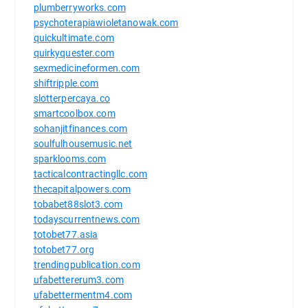
plumberryworks.com
psychoterapiawioletanowak.com
quickultimate.com
quirkyquester.com
sexmedicineformen.com
shiftripple.com
slotterpercaya.co
smartcoolbox.com
sohanjitfinances.com
soulfulhousemusic.net
sparklooms.com
tacticalcontractingllc.com
thecapitalpowers.com
tobabet88slot3.com
todayscurrentnews.com
totobet77.asia
totobet77.org
trendingpublication.com
ufabettererum3.com
ufabettermentm4.com