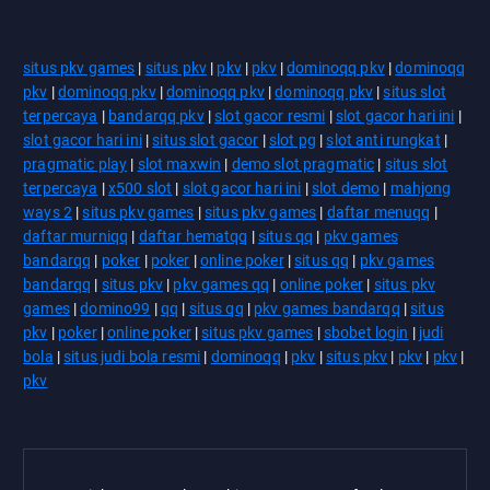
situs pkv games
|
situs pkv
|
pkv
|
pkv
|
dominoqq pkv
|
dominoqq
pkv
|
dominoqq pkv
|
dominoqq pkv
|
dominoqq pkv
|
situs slot
terpercaya
|
bandarqq pkv
|
slot gacor resmi
|
slot gacor hari ini
|
slot gacor hari ini
|
situs slot gacor
|
slot pg
|
slot anti rungkat
|
pragmatic play
|
slot maxwin
|
demo slot pragmatic
|
situs slot
terpercaya
|
x500 slot
|
slot gacor hari ini
|
slot demo
|
mahjong
ways 2
|
situs pkv games
|
situs pkv games
|
daftar menuqq
|
daftar murniqq
|
daftar hematqq
|
situs qq
|
pkv games
bandarqq
|
poker
|
poker
|
online poker
|
situs qq
|
pkv games
bandarqq
|
situs pkv
|
pkv games qq
|
online poker
|
situs pkv
games
|
domino99
|
qq
|
situs qq
|
pkv games bandarqq
|
situs
pkv
|
poker
|
online poker
|
situs pkv games
|
sbobet login
|
judi
bola
|
situs judi bola resmi
|
dominoqq
|
pkv
|
situs pkv
|
pkv
|
pkv
|
pkv