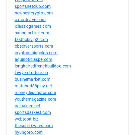
sportsnetclub.com
newbestcrypto.com
oxfordsave.com
iclassicgames.com
saung-artikel.com
fasthokivip2.com
observersports.com
cryptominingplus.com
aquinoticiaspe.com
longhairedfrenchbulldog.com
lawyersforhire.co
businemarket.com
matahari88play.net
moneydescriptor.com
youthsmagazine.com
painaidee.net
sportsdarkest.com
webtoon.biz
thesportswires.com
hyungpro.com