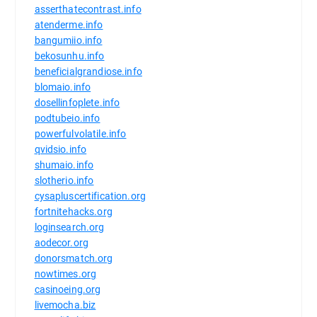
asserthatecontrast.info
atenderme.info
bangumiio.info
bekosunhu.info
beneficialgrandiose.info
blomaio.info
dosellinfoplete.info
podtubeio.info
powerfulvolatile.info
qvidsio.info
shumaio.info
slotherio.info
cysapluscertification.org
fortnitehacks.org
loginsearch.org
aodecor.org
donorsmatch.org
nowtimes.org
casinoeing.org
livemocha.biz