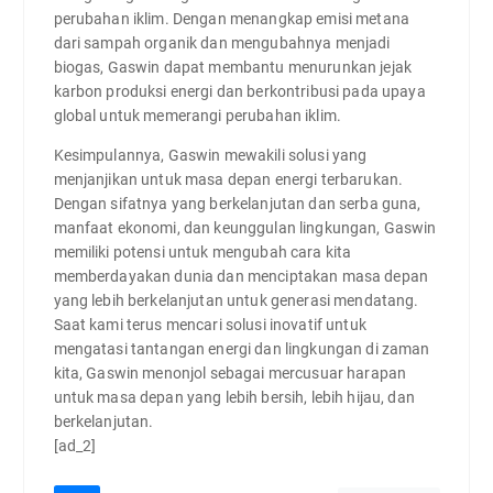
perubahan iklim. Dengan menangkap emisi metana
dari sampah organik dan mengubahnya menjadi
biogas, Gaswin dapat membantu menurunkan jejak
karbon produksi energi dan berkontribusi pada upaya
global untuk memerangi perubahan iklim.
Kesimpulannya, Gaswin mewakili solusi yang
menjanjikan untuk masa depan energi terbarukan.
Dengan sifatnya yang berkelanjutan dan serba guna,
manfaat ekonomi, dan keunggulan lingkungan, Gaswin
memiliki potensi untuk mengubah cara kita
memberdayakan dunia dan menciptakan masa depan
yang lebih berkelanjutan untuk generasi mendatang.
Saat kami terus mencari solusi inovatif untuk
mengatasi tantangan energi dan lingkungan di zaman
kita, Gaswin menonjol sebagai mercusuar harapan
untuk masa depan yang lebih bersih, lebih hijau, dan
berkelanjutan.
[ad_2]