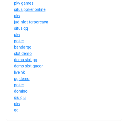
pkv games
situs poker online
pkv
judi slot terpercaya
situs qq
pkv
poker
bandarqq
slot demo
demo slot pg
demo slot gacor
live hk
pg demo
poker
domino
qiu qiu
pkv
qq