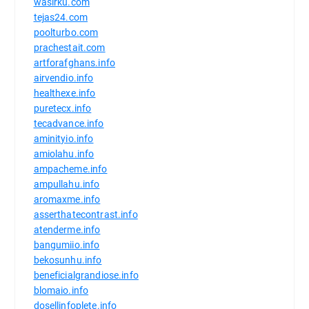
wasirku.com
tejas24.com
poolturbo.com
prachestait.com
artforafghans.info
airvendio.info
healthexe.info
puretecx.info
tecadvance.info
aminityio.info
amiolahu.info
ampacheme.info
ampullahu.info
aromaxme.info
asserthatecontrast.info
atenderme.info
bangumiio.info
bekosunhu.info
beneficialgrandiose.info
blomaio.info
dosellinfoplete.info