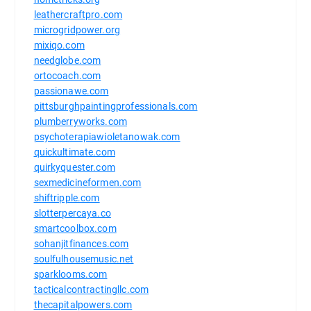
leathercraftpro.com
microgridpower.org
mixiqo.com
needglobe.com
ortocoach.com
passionawe.com
pittsburghpaintingprofessionals.com
plumberryworks.com
psychoterapiawioletanowak.com
quickultimate.com
quirkyquester.com
sexmedicineformen.com
shiftripple.com
slotterpercaya.co
smartcoolbox.com
sohanjitfinances.com
soulfulhousemusic.net
sparklooms.com
tacticalcontractingllc.com
thecapitalpowers.com