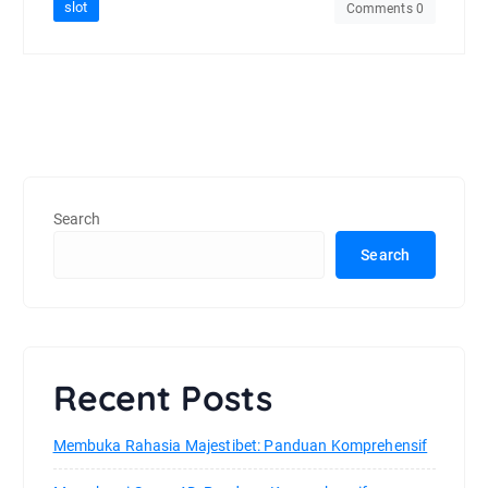
slot
Comments 0
Search
Search
Recent Posts
Membuka Rahasia Majestibet: Panduan Komprehensif