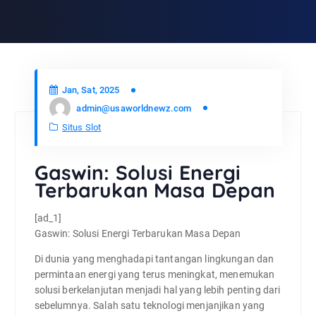
Jan, Sat, 2025
admin@usaworldnewz.com
Situs Slot
Gaswin: Solusi Energi
Terbarukan Masa Depan
[ad_1]
Gaswin: Solusi Energi Terbarukan Masa Depan
Di dunia yang menghadapi tantangan lingkungan dan
permintaan energi yang terus meningkat, menemukan
solusi berkelanjutan menjadi hal yang lebih penting dari
sebelumnya. Salah satu teknologi menjanjikan yang