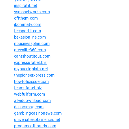
inspiratif.net
vsmsnetworks.com
offthem.com
ibommatv.com
techporfit.com
bekasionline.com
nbusinessplan.com
greenlife360.com
cantshoutitout.com
expressufabet.biz
mypuertoplata.net
thepioneerxpress.com
howtofixissue.com
teamufabet.biz
webfullform.com
allviddownload.com
decorsmag.com
gamblingcasinonews.com
universitiesofamerica.net
progameofbrands.com