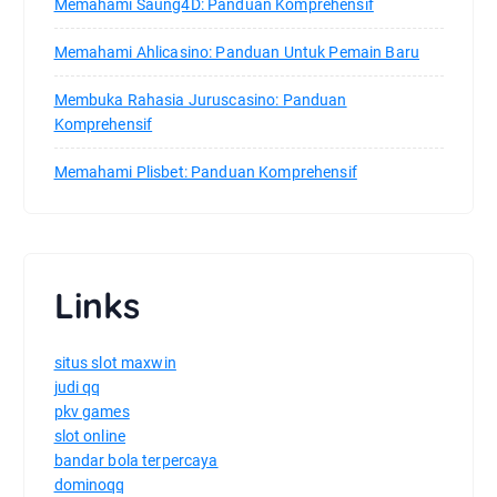
Memahami Saung4D: Panduan Komprehensif
Memahami Ahlicasino: Panduan Untuk Pemain Baru
Membuka Rahasia Juruscasino: Panduan
Komprehensif
Memahami Plisbet: Panduan Komprehensif
Links
situs slot maxwin
judi qq
pkv games
slot online
bandar bola terpercaya
dominoqq