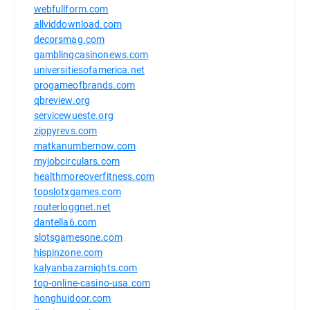
webfullform.com
allviddownload.com
decorsmag.com
gamblingcasinonews.com
universitiesofamerica.net
progameofbrands.com
qbreview.org
servicewueste.org
zippyrevs.com
matkanumbernow.com
myjobcirculars.com
healthmoreoverfitness.com
topslotxgames.com
routerloggnet.net
dantella6.com
slotsgamesone.com
hispinzone.com
kalyanbazarnights.com
top-online-casino-usa.com
honghuidoor.com