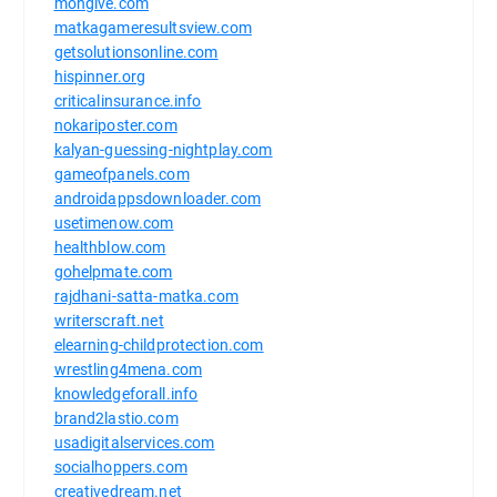
mongive.com
matkagameresultsview.com
getsolutionsonline.com
hispinner.org
criticalinsurance.info
nokariposter.com
kalyan-guessing-nightplay.com
gameofpanels.com
androidappsdownloader.com
usetimenow.com
healthblow.com
gohelpmate.com
rajdhani-satta-matka.com
writerscraft.net
elearning-childprotection.com
wrestling4mena.com
knowledgeforall.info
brand2lastio.com
usadigitalservices.com
socialhoppers.com
creativedream.net