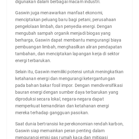
digunakan dalam berbagai macam industri.
Gaswin juga menawarkan manfaat ekonomi,
menciptakan peluang baru bagi petani, perusahaan
pengelolaan limbah, dan penyedia energi. Dengan
mengubah sampah organik menjadi biogas yang
berharga, Gaswin dapat membantu mengurangi biaya
pembuangan limbah, menghasilkan aliran pendapatan
tambahan, dan menciptakan lapangan kerja di sektor
energi terbarukan.
Selain itu, Gaswin memiliki potensi untuk meningkatkan
ketahanan energi dan mengurangi ketergantungan
pada bahan bakar fosil impor. Dengan mendiversifikasi
bauran energi dengan sumber daya terbarukan yang
diproduksi secara lokal, negara-negara dapat
memperkuat kemandirian dan ketahanan energi
mereka terhadap gangguan pasokan.
Saat dunia bertransisi ke perekonomian rendah karbon,
Gaswin siap memainkan peran penting dalam
mengurangi emisi gas rumah kaca dan mitigasi