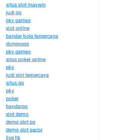
situs slot maxwin
judi qq
pkv games
slot online
bandar bola terpercaya
dominoqq
pkv games
situs poker online
pkv
judi slot terpercaya
situs qq
pkv
poker
bandarqq
slot demo
demo slot pg
demo slot gacor
live hk