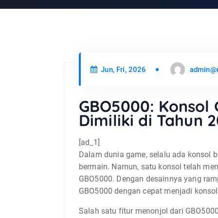
Jun, Fri, 2026
admin@
GBO5000: Konsol 
Dimiliki di Tahun 
[ad_1]
Dalam dunia game, selalu ada konsol b
bermain. Namun, satu konsol telah me
GBO5000. Dengan desainnya yang ramping,
GBO5000 dengan cepat menjadi konsol 
Salah satu fitur menonjol dari GBO50