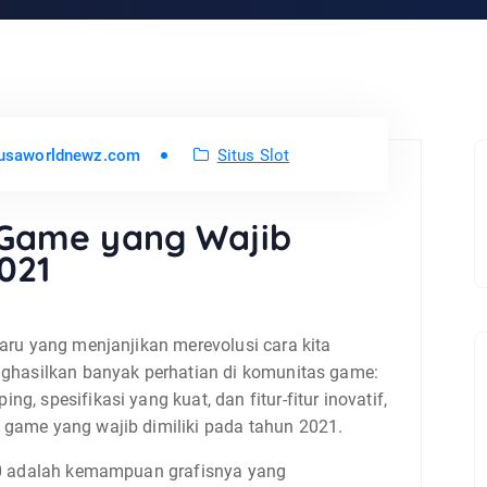
usaworldnewz.com
Situs Slot
Game yang Wajib
2021
aru yang menjanjikan merevolusi cara kita
nghasilkan banyak perhatian di komunitas game:
 spesifikasi yang kuat, dan fitur-fitur inovatif,
game yang wajib dimiliki pada tahun 2021.
00 adalah kemampuan grafisnya yang