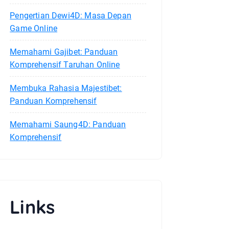
Pengertian Dewi4D: Masa Depan
Game Online
Memahami Gajibet: Panduan
Komprehensif Taruhan Online
Membuka Rahasia Majestibet:
Panduan Komprehensif
Memahami Saung4D: Panduan
Komprehensif
Links