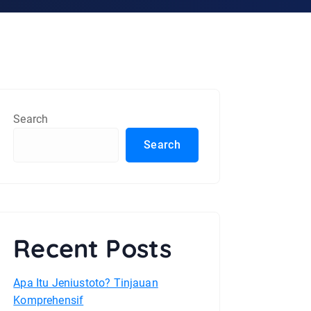
Search
Search
Recent Posts
Apa Itu Jeniustoto? Tinjauan
Komprehensif