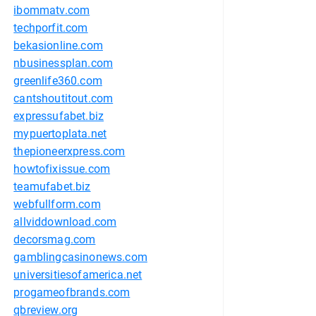
ibommatv.com
techporfit.com
bekasionline.com
nbusinessplan.com
greenlife360.com
cantshoutitout.com
expressufabet.biz
mypuertoplata.net
thepioneerxpress.com
howtofixissue.com
teamufabet.biz
webfullform.com
allviddownload.com
decorsmag.com
gamblingcasinonews.com
universitiesofamerica.net
progameofbrands.com
qbreview.org