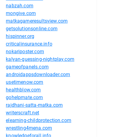
nabzah.com
mongive.com
matkagameresultsview.com
getsolutionsonline.com
hispinner.org
criticalinsurance.info
nokariposter.com
kalyan-guessing-nightplay.com
gameofpanels.com
androidappsdownloader.com
usetimenow.com
healthblow.com
gohelpmate.com
rajdhani-satta-matka.com
writerscraft.net
elearning-childprotection.com
wrestling4mena.com
knowledgeforall.info