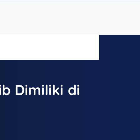
besar.
 Dimiliki di