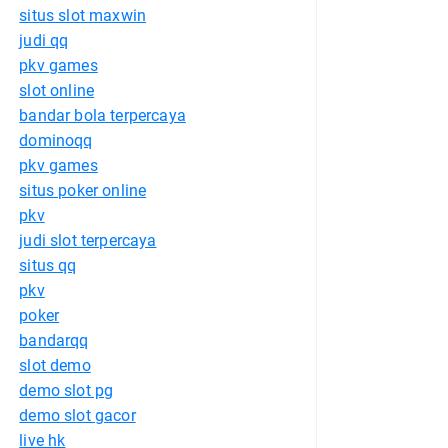
situs slot maxwin
judi qq
pkv games
slot online
bandar bola terpercaya
dominoqq
pkv games
situs poker online
pkv
judi slot terpercaya
situs qq
pkv
poker
bandarqq
slot demo
demo slot pg
demo slot gacor
live hk