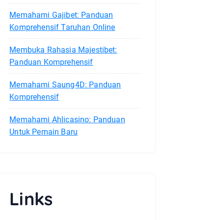
Memahami Gajibet: Panduan
Komprehensif Taruhan Online
Membuka Rahasia Majestibet:
Panduan Komprehensif
Memahami Saung4D: Panduan
Komprehensif
Memahami Ahlicasino: Panduan
Untuk Pemain Baru
Links