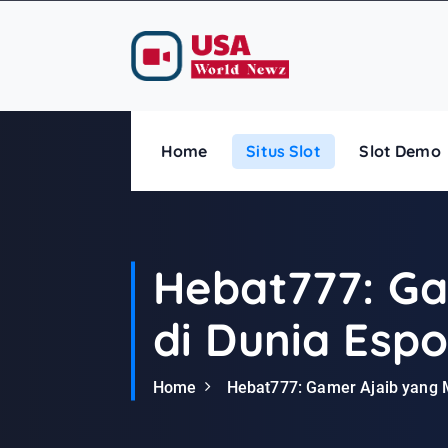
S
k
i
p
Slot Mahjong Ways dari PG Soft malam ini siap memberi 
t
o
Home
Situs Slot
Slot Demo
c
o
n
t
e
Hebat777: Ga
n
t
di Dunia Espo
Home
Hebat777: Gamer Ajaib yang 