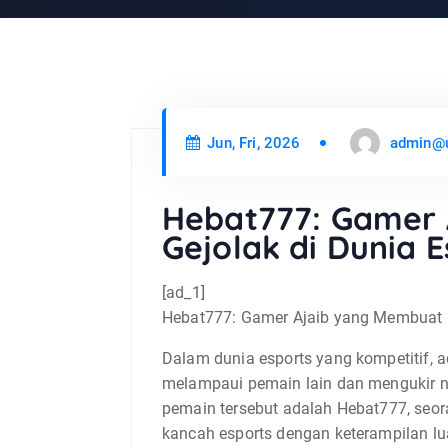
Jun, Fri, 2026
admin@
Hebat777: Gamer 
Gejolak di Dunia E
[ad_1]
Hebat777: Gamer Ajaib yang Membuat G
Dalam dunia esports yang kompetitif, 
melampaui pemain lain dan mengukir na
pemain tersebut adalah Hebat777, seo
kancah esports dengan keterampilan lu