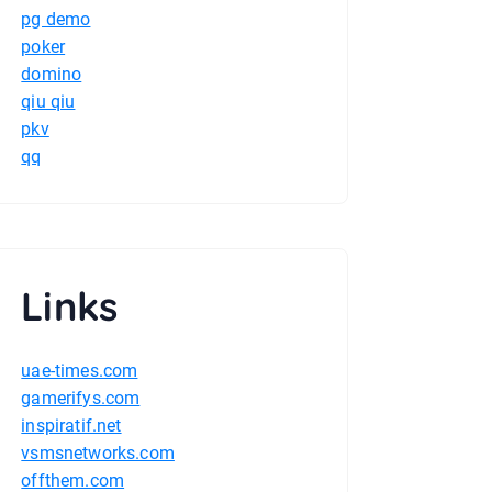
pg demo
poker
domino
qiu qiu
pkv
qq
Links
uae-times.com
gamerifys.com
inspiratif.net
vsmsnetworks.com
offthem.com