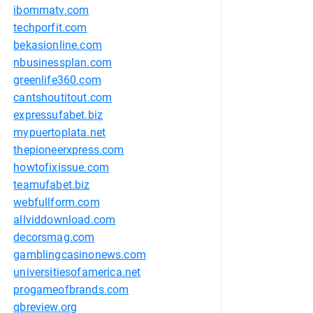
ibommatv.com
techporfit.com
bekasionline.com
nbusinessplan.com
greenlife360.com
cantshoutitout.com
expressufabet.biz
mypuertoplata.net
thepioneerxpress.com
howtofixissue.com
teamufabet.biz
webfullform.com
allviddownload.com
decorsmag.com
gamblingcasinonews.com
universitiesofamerica.net
progameofbrands.com
qbreview.org