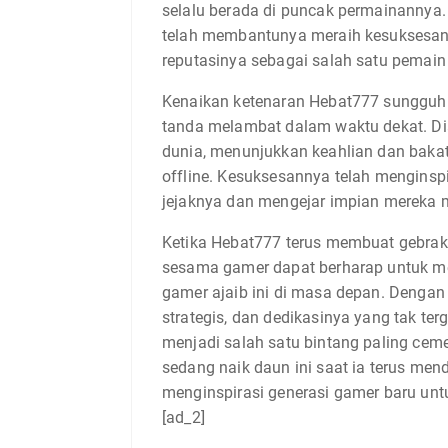
selalu berada di puncak permainannya.
telah membantunya meraih kesuksesan 
reputasinya sebagai salah satu pemain 
Kenaikan ketenaran Hebat777 sungguh l
tanda melambat dalam waktu dekat. Dia
dunia, menunjukkan keahlian dan baka
offline. Kesuksesannya telah menginsp
jejaknya dan mengejar impian mereka m
Ketika Hebat777 terus membuat gebrak
sesama gamer dapat berharap untuk me
gamer ajaib ini di masa depan. Dengan
strategis, dan dedikasinya yang tak te
menjadi salah satu bintang paling ceme
sedang naik daun ini saat ia terus me
menginspirasi generasi gamer baru unt
[ad_2]