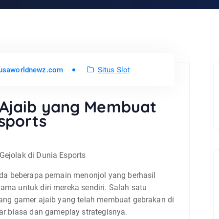
usaworldnewz.com
Situs Slot
Ajaib yang Membuat
sports
ejolak di Dunia Esports
ada beberapa pemain menonjol yang berhasil
ma untuk diri mereka sendiri. Salah satu
rang gamer ajaib yang telah membuat gebrakan di
ar biasa dan gameplay strategisnya.