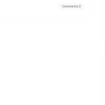
Comments 0