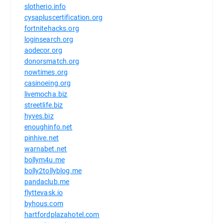
slotherio.info
cysapluscertification.org
fortnitehacks.org
loginsearch.org
aodecor.org
donorsmatch.org
nowtimes.org
casinoeing.org
livemocha.biz
streetlife.biz
hyves.biz
enoughinfo.net
pinhive.net
warnabet.net
bollym4u.me
bolly2tollyblog.me
pandaclub.me
flyttevask.io
byhous.com
hartfordplazahotel.com