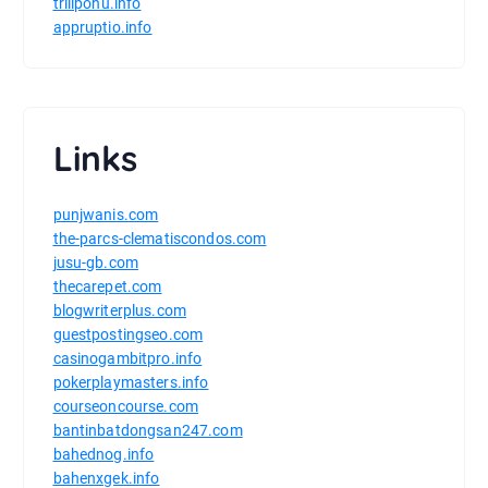
trilipohu.info
appruptio.info
Links
punjwanis.com
the-parcs-clematiscondos.com
jusu-gb.com
thecarepet.com
blogwriterplus.com
guestpostingseo.com
casinogambitpro.info
pokerplaymasters.info
courseoncourse.com
bantinbatdongsan247.com
bahednog.info
bahenxgek.info