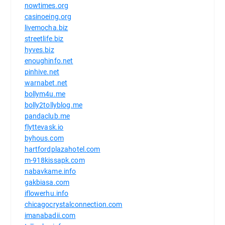
nowtimes.org
casinoeing.org
livemocha.biz
streetlife.biz
hyves.biz
enoughinfo.net
pinhive.net
warnabet.net
bollym4u.me
bolly2tollyblog.me
pandaclub.me
flyttevask.io
byhous.com
hartfordplazahotel.com
m-918kissapk.com
nabavkame.info
gakbiasa.com
iflowerhu.info
chicagocrystalconnection.com
imanabadii.com