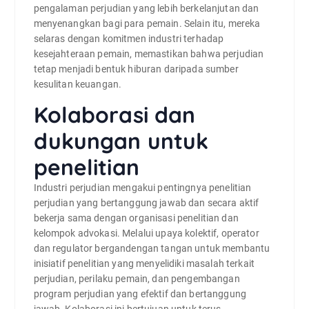
pengalaman perjudian yang lebih berkelanjutan dan
menyenangkan bagi para pemain. Selain itu, mereka
selaras dengan komitmen industri terhadap
kesejahteraan pemain, memastikan bahwa perjudian
tetap menjadi bentuk hiburan daripada sumber
kesulitan keuangan.
Kolaborasi dan
dukungan untuk
penelitian
Industri perjudian mengakui pentingnya penelitian
perjudian yang bertanggung jawab dan secara aktif
bekerja sama dengan organisasi penelitian dan
kelompok advokasi. Melalui upaya kolektif, operator
dan regulator bergandengan tangan untuk membantu
inisiatif penelitian yang menyelidiki masalah terkait
perjudian, perilaku pemain, dan pengembangan
program perjudian yang efektif dan bertanggung