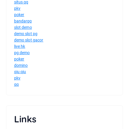
situs qq
pkv
poker
bandarqq
slot demo
demo slot pg
demo slot gacor
live hk
pg demo
poker
domino
qiu qiu
pkv
qq
Links