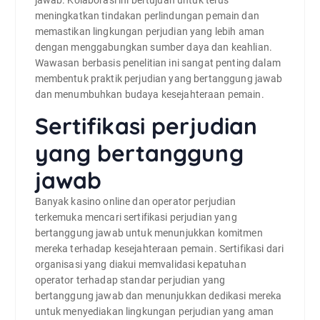
jawab. Kolaborasi ini bertujuan untuk terus
meningkatkan tindakan perlindungan pemain dan
memastikan lingkungan perjudian yang lebih aman
dengan menggabungkan sumber daya dan keahlian.
Wawasan berbasis penelitian ini sangat penting dalam
membentuk praktik perjudian yang bertanggung jawab
dan menumbuhkan budaya kesejahteraan pemain.
Sertifikasi perjudian
yang bertanggung
jawab
Banyak kasino online dan operator perjudian
terkemuka mencari sertifikasi perjudian yang
bertanggung jawab untuk menunjukkan komitmen
mereka terhadap kesejahteraan pemain. Sertifikasi dari
organisasi yang diakui memvalidasi kepatuhan
operator terhadap standar perjudian yang
bertanggung jawab dan menunjukkan dedikasi mereka
untuk menyediakan lingkungan perjudian yang aman