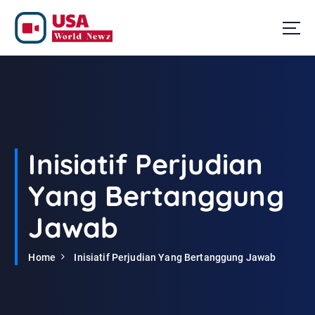
S
k
i
Slot Mahjong Ways dari PG Soft malam ini siap memberi maxwin besar yang
p
terjamin. Slot gacor terbaik untuk Anda yang ingin menang besar.
t
o
c
o
n
t
Inisiatif Perjudian
e
n
Yang Bertanggung
t
Jawab
Home
Inisiatif Perjudian Yang Bertanggung Jawab