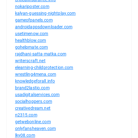
nokariposter.com
kalyan-guessing-nightplay.com
gameofpanels.com
androidappsdownloader.com
usetimenow.com
healthblow.com
gohelpmate.com
rajdhani-satta-matka.com
writerscraft.net
elearning-childprotection.com
wrestling4mena.com
knowledgeforall.info
brand2lastio.com
usadigitalservices.com
socialhoppers.com
creativedream.net
n2315.com
getwebonline.com
onlyfansheaven.com
lky08.com