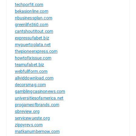
techporfit.com
bekasionline.com
nbusinessplan.com
greenlife360.com
cantshoutitout.com
expressufabet.biz
mypuertoplata.net
thepioneerxpress.com
howtofixissue.com
teamufabet.biz
webfullform.com
allviddownload.com
decorsmag.com
gamblingcasinonews.com
universitiesofamerica.net
progameofbrands.com
qbreview.org
servicewueste.org
zippyrevs.com
matkanumbernow.com