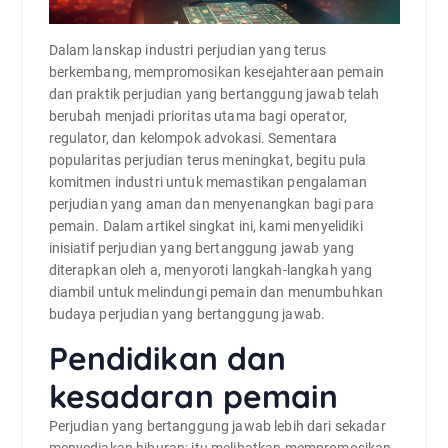
Dalam lanskap industri perjudian yang terus
berkembang, mempromosikan kesejahteraan pemain
dan praktik perjudian yang bertanggung jawab telah
berubah menjadi prioritas utama bagi operator,
regulator, dan kelompok advokasi. Sementara
popularitas perjudian terus meningkat, begitu pula
komitmen industri untuk memastikan pengalaman
perjudian yang aman dan menyenangkan bagi para
pemain. Dalam artikel singkat ini, kami menyelidiki
inisiatif perjudian yang bertanggung jawab yang
diterapkan oleh a, menyoroti langkah-langkah yang
diambil untuk melindungi pemain dan menumbuhkan
budaya perjudian yang bertanggung jawab.
Pendidikan dan
kesadaran pemain
Perjudian yang bertanggung jawab lebih dari sekadar
menyediakan hiburan; itu melibatkan mempromosikan