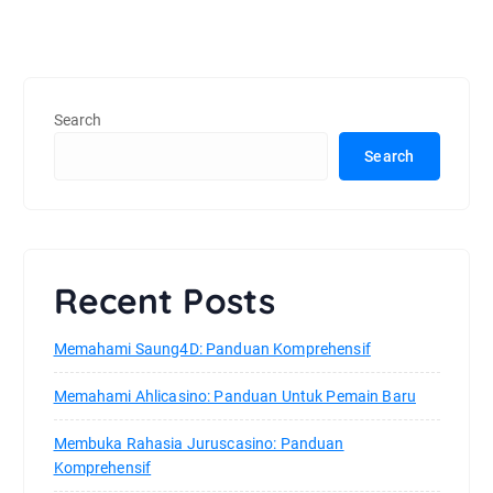
Search
Search
Recent Posts
Memahami Saung4D: Panduan Komprehensif
Memahami Ahlicasino: Panduan Untuk Pemain Baru
Membuka Rahasia Juruscasino: Panduan
Komprehensif