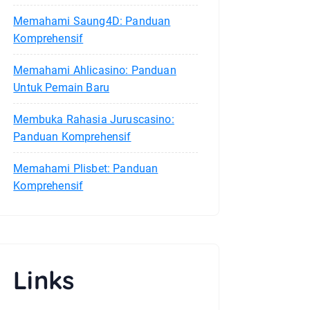
Memahami Saung4D: Panduan
Komprehensif
Memahami Ahlicasino: Panduan
Untuk Pemain Baru
Membuka Rahasia Juruscasino:
Panduan Komprehensif
Memahami Plisbet: Panduan
Komprehensif
Links