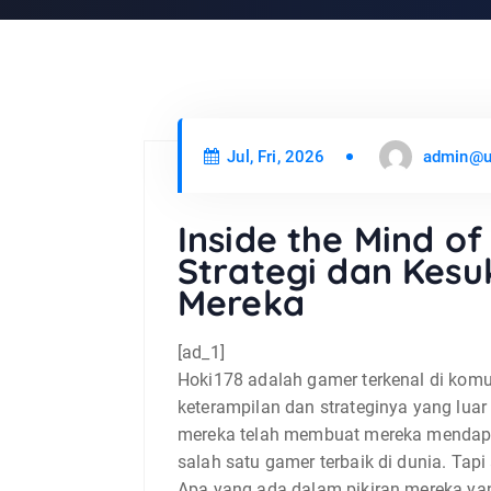
Jul, Fri, 2026
admin@u
Inside the Mind of
Strategi dan Kes
Mereka
[ad_1]
Hoki178 adalah gamer terkenal di komu
keterampilan dan strateginya yang lua
mereka telah membuat mereka mendapa
salah satu gamer terbaik di dunia. Ta
Apa yang ada dalam pikiran mereka 