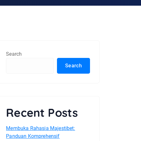
Search
Search
Recent Posts
Membuka Rahasia Majestibet:
Panduan Komprehensif