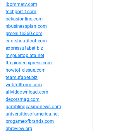
ibommatv.com
techporfit.com
bekasionline.com
nbusinessplan.com
greenlife360.com
cantshoutitout.com
expressufabet.biz
mypuertoplata.net
thepioneerxpress.com
howtofixissue.com
teamufabet.biz
webfullform.com
allviddownload.com
decorsmag.com
gamblingcasinonews.com
universitiesofamerica.net
progameofbrands.com
qbreview.org