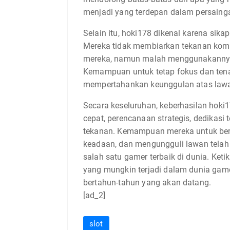
menjadi yang terdepan dalam persaing
Selain itu, hoki178 dikenal karena sik
Mereka tidak membiarkan tekanan kompe
mereka, namun malah menggunakannya s
Kemampuan untuk tetap fokus dan ten
mempertahankan keunggulan atas lawan
Secara keseluruhan, keberhasilan hoki
cepat, perencanaan strategis, dedikasi
tekanan. Kemampuan mereka untuk berp
keadaan, dan mengungguli lawan tela
salah satu gamer terbaik di dunia. Ket
yang mungkin terjadi dalam dunia game
bertahun-tahun yang akan datang.
[ad_2]
slot