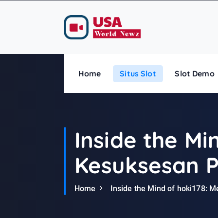
S
k
i
p
Slot Mahjong Ways dari PG Soft malam ini siap memberi 
t
o
Home
Situs Slot
Slot Demo
c
o
n
t
e
Inside the Mi
n
t
Kesuksesan 
Home
Inside the Mind of hoki178: 