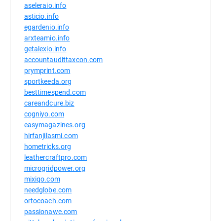
aseleraio.info
asticio.info
egardenio.info
arxteamio.info
getalexio.info
accountaudittaxcon.com
prymprint.com
sportkeeda.org
besttimespend.com
careandcure.biz
cogniyo.com
easymagazines.org
hirfanjilasmi.com
hometricks.org
leathercraftpro.com
microgridpower.org
mixiqo.com
needglobe.com
ortocoach.com
passionawe.com