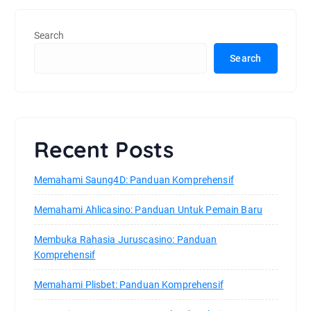
Search
Search
Recent Posts
Memahami Saung4D: Panduan Komprehensif
Memahami Ahlicasino: Panduan Untuk Pemain Baru
Membuka Rahasia Juruscasino: Panduan
Komprehensif
Memahami Plisbet: Panduan Komprehensif