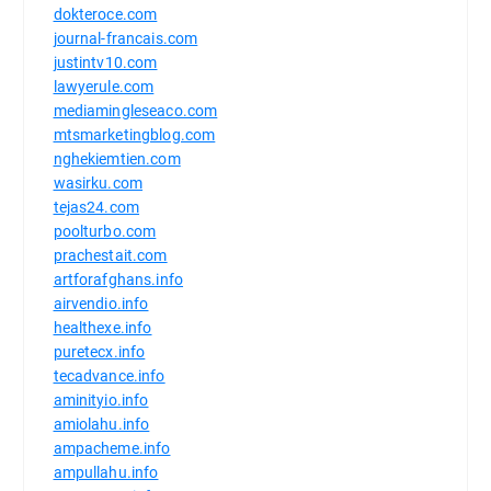
dokteroce.com
journal-francais.com
justintv10.com
lawyerule.com
mediamingleseaco.com
mtsmarketingblog.com
nghekiemtien.com
wasirku.com
tejas24.com
poolturbo.com
prachestait.com
artforafghans.info
airvendio.info
healthexe.info
puretecx.info
tecadvance.info
aminityio.info
amiolahu.info
ampacheme.info
ampullahu.info