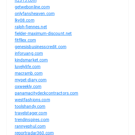
n2315.com
getwebonline.com
onlyfansheaven.com
lky08.com
ralph-fiennes.net
fielder-maximum-discount.net
fitfllex.com
genesisbusinesscredit.com
inforuang.com
kindsmarket.com
luvelylife.com
macramb.com
mypet-diary.com
oxweekly.com
panamacitydeckcontractors.com
westfashions.com
toolshandy.com
travelstager.com
trendinspires.com
rannyephul.com
reportradar360.com