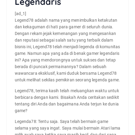
Legendaris
[ad_1]
Legend78 adalah nama yang menimbulkan ketakutan
dan kekaguman di hati para gamer di seluruh dunia.
Dengan rekam jejak kemenangan yang mengesankan
dan reputasi sebagai salah satu yang terbaik dalam
bisnis ini, Legend78 telah menjadi legenda di komunitas
game. Namun apa yang ada di benak gamer legendaris
ini? Apa yang mendorongnya untuk sukses dan tetap
berada di puncak permainannya? Dalam sebuah
wawancara eksklusif, kami duduk bersama Legend78
untuk melihat sekilas pemikiran seorang legenda game.
Legend78, terima kasih telah meluangkan waktu untuk
berbicara dengan kami. Bisakah Anda ceritakan sedikit
tentang diri Anda dan bagaimana Anda terjun ke dunia
game?
Legenda78: Tentu saja. Saya telah bermain game
selama yang saya ingat. Saya mulai bermain Atari lama
milik ayah saya ketika saya masih kecil, dan dari sana,