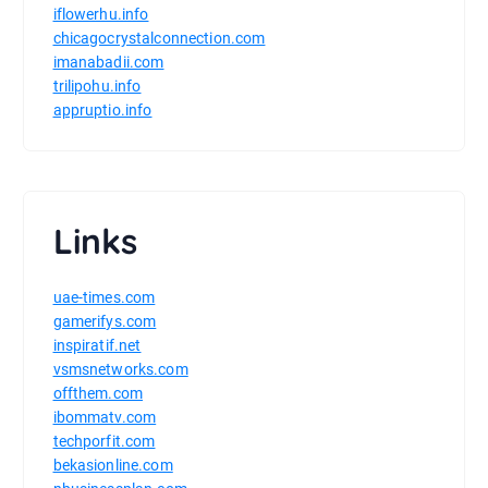
iflowerhu.info
chicagocrystalconnection.com
imanabadii.com
trilipohu.info
appruptio.info
Links
uae-times.com
gamerifys.com
inspiratif.net
vsmsnetworks.com
offthem.com
ibommatv.com
techporfit.com
bekasionline.com