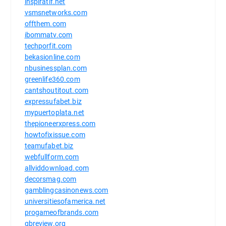
inspiratif.net
vsmsnetworks.com
offthem.com
ibommatv.com
techporfit.com
bekasionline.com
nbusinessplan.com
greenlife360.com
cantshoutitout.com
expressufabet.biz
mypuertoplata.net
thepioneerxpress.com
howtofixissue.com
teamufabet.biz
webfullform.com
allviddownload.com
decorsmag.com
gamblingcasinonews.com
universitiesofamerica.net
progameofbrands.com
qbreview.org