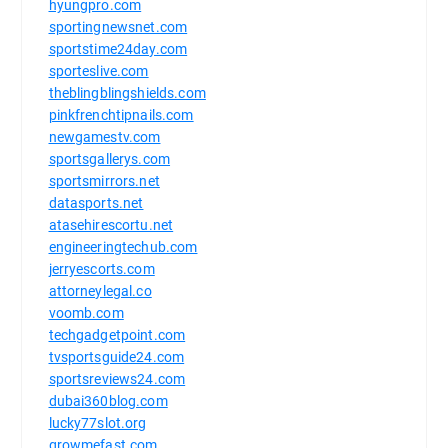
hyungpro.com
sportingnewsnet.com
sportstime24day.com
sporteslive.com
theblingblingshields.com
pinkfrenchtipnails.com
newgamestv.com
sportsgallerys.com
sportsmirrors.net
datasports.net
atasehirescortu.net
engineeringtechub.com
jerryescorts.com
attorneylegal.co
voomb.com
techgadgetpoint.com
tvsportsguide24.com
sportsreviews24.com
dubai360blog.com
lucky77slot.org
growmefast.com