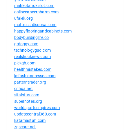
mahkotahokislot.com
onlinecancerpharm.com
ufalek.org
mattress-disposal.com
happyflooringandcabinets.com
bodybuildinglife.co
qrdoggy.com
technologygud.com
realshocknews.com
pickgb.com
healthmistakes.com
ksfashiondresses.com
patterntrader.org
cnhpa.net
sitalotus.com
supernotes.org
worldsportsempires.com
updatecentral360.com
katamastah.com
zqscore.net