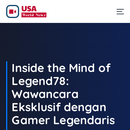
S
k
i
Slot Mahjong Ways dari PG Soft malam ini siap memberi maxwin besar yang
p
terjamin. Slot gacor terbaik untuk Anda yang ingin menang besar.
t
o
c
o
n
t
Inside the Mind of
e
n
Legend78:
t
Wawancara
Eksklusif dengan
Gamer Legendaris