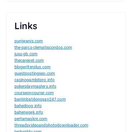
Links
punjwanis.com
the-parcs-clematiscondos.com
jusu-gb.com
thecarepet.com
blogwriterplus.com
guestpostingseo.com
casinogambitpro.info
pokerplaymasters.info
courseoncourse.com
bantinbatdongsan247.com
bahednog.info
bahenxgek.info
pertamaskre.com
threadsvideoandphotodownloader.com
techgiddy.com