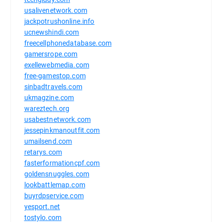
usalivenetwork.com
jackpotrushonline.info
ucnewshindi.com
freecellphonedatabase.com
gamersrope.com
exellewebmedia.com
free-gamestop.com
sinbadtravels.com
ukmagzine.com
wareztech.org
usabestnetwork.com
jessepinkmanoutfit.com
umailsend.com
retarys.com
fasterformationcpf.com
goldensnuggles.com
lookbattlemap.com
buyrdpservice.com
yesport.net
tostylo.com