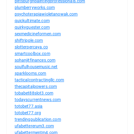
pittsburghpaintingprofessionals.com
plumberryworks.com
psychoterapiawioletanowak.com
quickultimate.com
quirkyquester.com
sexmedicineformen.com
shiftripple.com
slotterpercaya.co
smartcoolbox.com
sohanjitfinances.com
soulfulhousemusic.net
sparklooms.com
tacticalcontractingllc.com
thecapitalpowers.com
tobabet88slot3.com
todayscurrentnews.com
totobet77.asia
totobet77.org
trendingpublication.com
ufabettererum3.com
ufabettermentm4.com