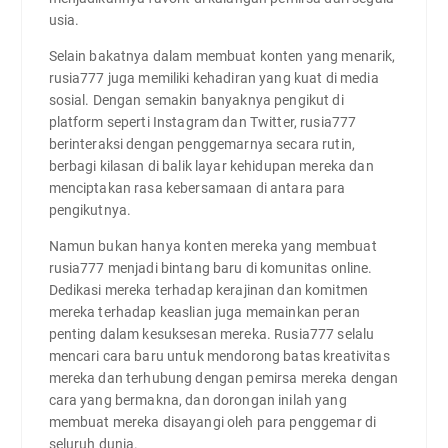
usia.
Selain bakatnya dalam membuat konten yang menarik,
rusia777 juga memiliki kehadiran yang kuat di media
sosial. Dengan semakin banyaknya pengikut di
platform seperti Instagram dan Twitter, rusia777
berinteraksi dengan penggemarnya secara rutin,
berbagi kilasan di balik layar kehidupan mereka dan
menciptakan rasa kebersamaan di antara para
pengikutnya.
Namun bukan hanya konten mereka yang membuat
rusia777 menjadi bintang baru di komunitas online.
Dedikasi mereka terhadap kerajinan dan komitmen
mereka terhadap keaslian juga memainkan peran
penting dalam kesuksesan mereka. Rusia777 selalu
mencari cara baru untuk mendorong batas kreativitas
mereka dan terhubung dengan pemirsa mereka dengan
cara yang bermakna, dan dorongan inilah yang
membuat mereka disayangi oleh para penggemar di
seluruh dunia.