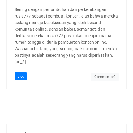
Seiring dengan pertumbuhan dan perkembangan
rusia777 sebagai pembuat konten, jelas bahwa mereka
sedang menuju kesuksesan yang lebih besar di
komunitas online. Dengan bakat, semangat, dan
dedikasi mereka, rusia777 pasti akan menjadi nama
rumah tangga di dunia pembuatan konten online.
Waspadai bintang yang sedang naik daun ini – mereka
pastinya adalah seseorang yang harus diperhatikan.
[ad_2]
slot
Comments 0