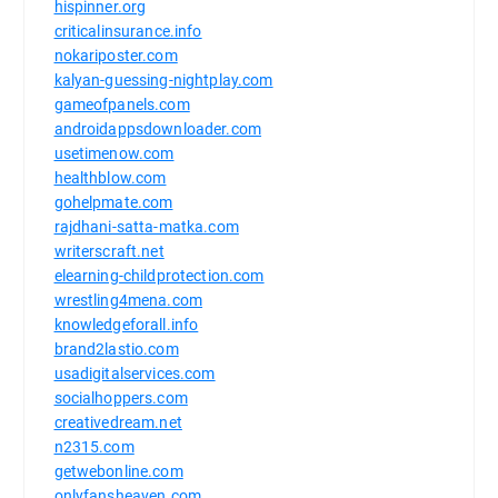
hispinner.org
criticalinsurance.info
nokariposter.com
kalyan-guessing-nightplay.com
gameofpanels.com
androidappsdownloader.com
usetimenow.com
healthblow.com
gohelpmate.com
rajdhani-satta-matka.com
writerscraft.net
elearning-childprotection.com
wrestling4mena.com
knowledgeforall.info
brand2lastio.com
usadigitalservices.com
socialhoppers.com
creativedream.net
n2315.com
getwebonline.com
onlyfansheaven.com