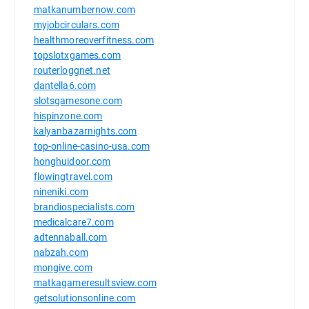
matkanumbernow.com
myjobcirculars.com
healthmoreoverfitness.com
topslotxgames.com
routerloggnet.net
dantella6.com
slotsgamesone.com
hispinzone.com
kalyanbazarnights.com
top-online-casino-usa.com
honghuidoor.com
flowingtravel.com
nineniki.com
brandiospecialists.com
medicalcare7.com
adtennaball.com
nabzah.com
mongive.com
matkagameresultsview.com
getsolutionsonline.com