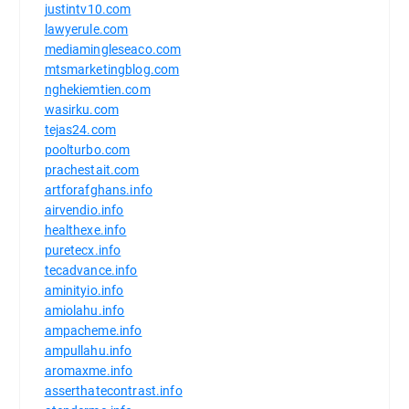
justintv10.com
lawyerule.com
mediamingleseaco.com
mtsmarketingblog.com
nghekiemtien.com
wasirku.com
tejas24.com
poolturbo.com
prachestait.com
artforafghans.info
airvendio.info
healthexe.info
puretecx.info
tecadvance.info
aminityio.info
amiolahu.info
ampacheme.info
ampullahu.info
aromaxme.info
asserthatecontrast.info