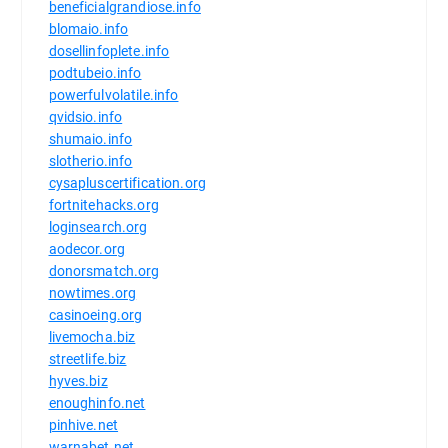
beneficialgrandiose.info
blomaio.info
dosellinfoplete.info
podtubeio.info
powerfulvolatile.info
qvidsio.info
shumaio.info
slotherio.info
cysapluscertification.org
fortnitehacks.org
loginsearch.org
aodecor.org
donorsmatch.org
nowtimes.org
casinoeing.org
livemocha.biz
streetlife.biz
hyves.biz
enoughinfo.net
pinhive.net
warnabet.net