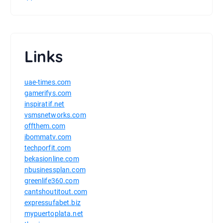
Links
uae-times.com
gamerifys.com
inspiratif.net
vsmsnetworks.com
offthem.com
ibommatv.com
techporfit.com
bekasionline.com
nbusinessplan.com
greenlife360.com
cantshoutitout.com
expressufabet.biz
mypuertoplata.net