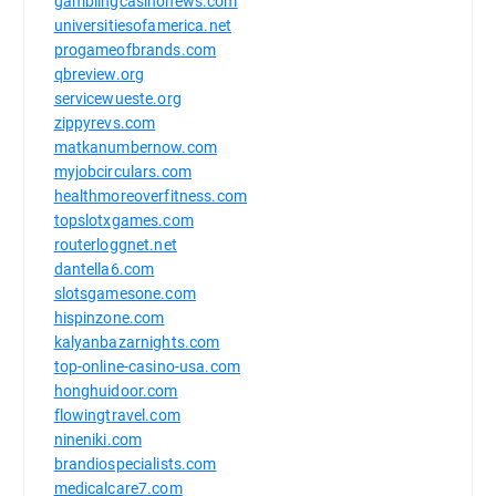
gamblingcasinonews.com
universitiesofamerica.net
progameofbrands.com
qbreview.org
servicewueste.org
zippyrevs.com
matkanumbernow.com
myjobcirculars.com
healthmoreoverfitness.com
topslotxgames.com
routerloggnet.net
dantella6.com
slotsgamesone.com
hispinzone.com
kalyanbazarnights.com
top-online-casino-usa.com
honghuidoor.com
flowingtravel.com
nineniki.com
brandiospecialists.com
medicalcare7.com