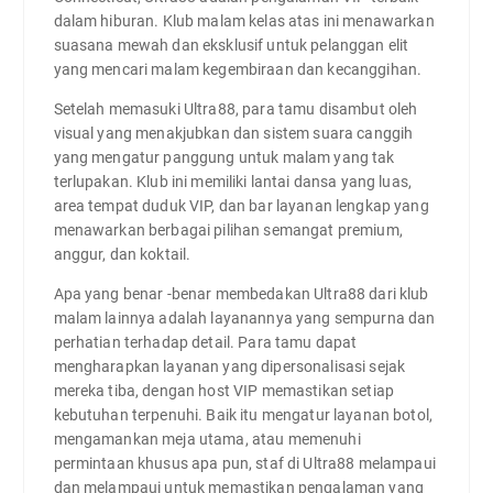
dalam hiburan. Klub malam kelas atas ini menawarkan
suasana mewah dan eksklusif untuk pelanggan elit
yang mencari malam kegembiraan dan kecanggihan.
Setelah memasuki Ultra88, para tamu disambut oleh
visual yang menakjubkan dan sistem suara canggih
yang mengatur panggung untuk malam yang tak
terlupakan. Klub ini memiliki lantai dansa yang luas,
area tempat duduk VIP, dan bar layanan lengkap yang
menawarkan berbagai pilihan semangat premium,
anggur, dan koktail.
Apa yang benar -benar membedakan Ultra88 dari klub
malam lainnya adalah layanannya yang sempurna dan
perhatian terhadap detail. Para tamu dapat
mengharapkan layanan yang dipersonalisasi sejak
mereka tiba, dengan host VIP memastikan setiap
kebutuhan terpenuhi. Baik itu mengatur layanan botol,
mengamankan meja utama, atau memenuhi
permintaan khusus apa pun, staf di Ultra88 melampaui
dan melampaui untuk memastikan pengalaman yang