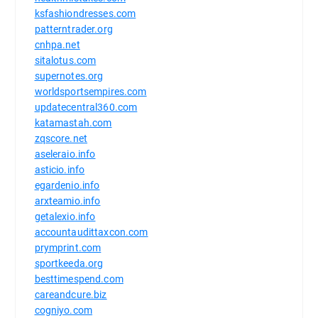
ksfashiondresses.com
patterntrader.org
cnhpa.net
sitalotus.com
supernotes.org
worldsportsempires.com
updatecentral360.com
katamastah.com
zqscore.net
aseleraio.info
asticio.info
egardenio.info
arxteamio.info
getalexio.info
accountaudittaxcon.com
prymprint.com
sportkeeda.org
besttimespend.com
careandcure.biz
cogniyo.com