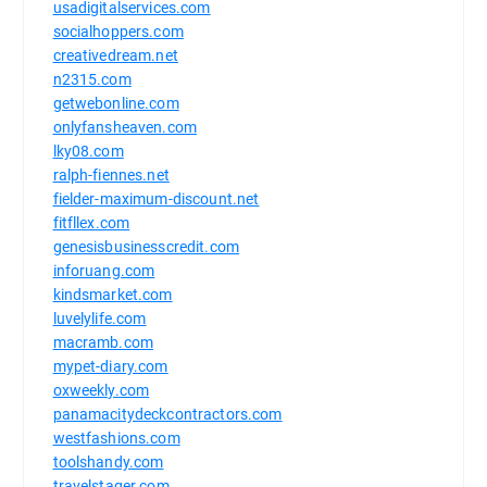
usadigitalservices.com
socialhoppers.com
creativedream.net
n2315.com
getwebonline.com
onlyfansheaven.com
lky08.com
ralph-fiennes.net
fielder-maximum-discount.net
fitfllex.com
genesisbusinesscredit.com
inforuang.com
kindsmarket.com
luvelylife.com
macramb.com
mypet-diary.com
oxweekly.com
panamacitydeckcontractors.com
westfashions.com
toolshandy.com
travelstager.com