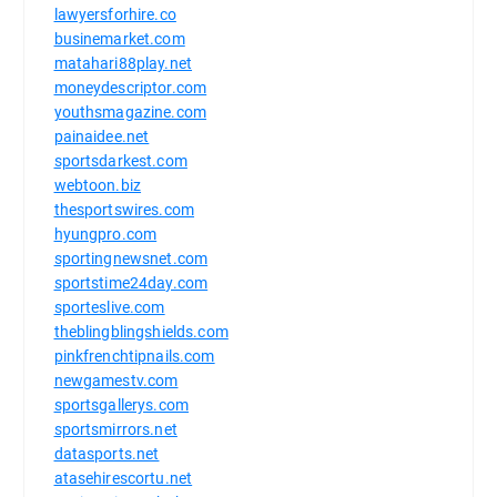
lawyersforhire.co
businemarket.com
matahari88play.net
moneydescriptor.com
youthsmagazine.com
painaidee.net
sportsdarkest.com
webtoon.biz
thesportswires.com
hyungpro.com
sportingnewsnet.com
sportstime24day.com
sporteslive.com
theblingblingshields.com
pinkfrenchtipnails.com
newgamestv.com
sportsgallerys.com
sportsmirrors.net
datasports.net
atasehirescortu.net