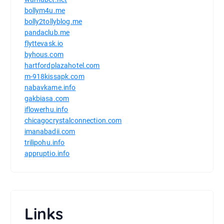
bollym4u.me
bolly2tollyblog.me
pandaclub.me
flyttevask.io
byhous.com
hartfordplazahotel.com
m-918kissapk.com
nabavkame.info
gakbiasa.com
iflowerhu.info
chicagocrystalconnection.com
imanabadii.com
trilipohu.info
appruptio.info
Links