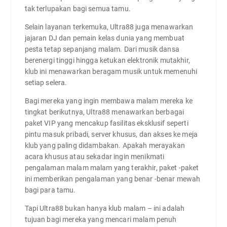
tak terlupakan bagi semua tamu.
Selain layanan terkemuka, Ultra88 juga menawarkan
jajaran DJ dan pemain kelas dunia yang membuat
pesta tetap sepanjang malam. Dari musik dansa
berenergi tinggi hingga ketukan elektronik mutakhir,
klub ini menawarkan beragam musik untuk memenuhi
setiap selera.
Bagi mereka yang ingin membawa malam mereka ke
tingkat berikutnya, Ultra88 menawarkan berbagai
paket VIP yang mencakup fasilitas eksklusif seperti
pintu masuk pribadi, server khusus, dan akses ke meja
klub yang paling didambakan. Apakah merayakan
acara khusus atau sekadar ingin menikmati
pengalaman malam malam yang terakhir, paket -paket
ini memberikan pengalaman yang benar -benar mewah
bagi para tamu.
Tapi Ultra88 bukan hanya klub malam – ini adalah
tujuan bagi mereka yang mencari malam penuh