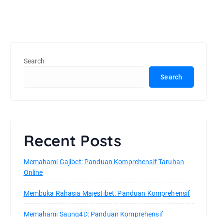
Search
Search
Recent Posts
Memahami Gajibet: Panduan Komprehensif Taruhan
Online
Membuka Rahasia Majestibet: Panduan Komprehensif
Memahami Saung4D: Panduan Komprehensif