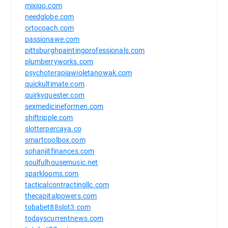
mixiqo.com
needglobe.com
ortocoach.com
passionawe.com
pittsburghpaintingprofessionals.com
plumberryworks.com
psychoterapiawioletanowak.com
quickultimate.com
quirkyquester.com
sexmedicineformen.com
shiftripple.com
slotterpercaya.co
smartcoolbox.com
sohanjitfinances.com
soulfulhousemusic.net
sparklooms.com
tacticalcontractingllc.com
thecapitalpowers.com
tobabet88slot3.com
todayscurrentnews.com