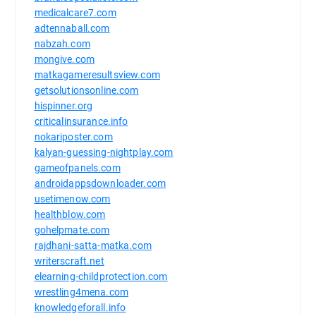
medicalcare7.com
adtennaball.com
nabzah.com
mongive.com
matkagameresultsview.com
getsolutionsonline.com
hispinner.org
criticalinsurance.info
nokariposter.com
kalyan-guessing-nightplay.com
gameofpanels.com
androidappsdownloader.com
usetimenow.com
healthblow.com
gohelpmate.com
rajdhani-satta-matka.com
writerscraft.net
elearning-childprotection.com
wrestling4mena.com
knowledgeforall.info