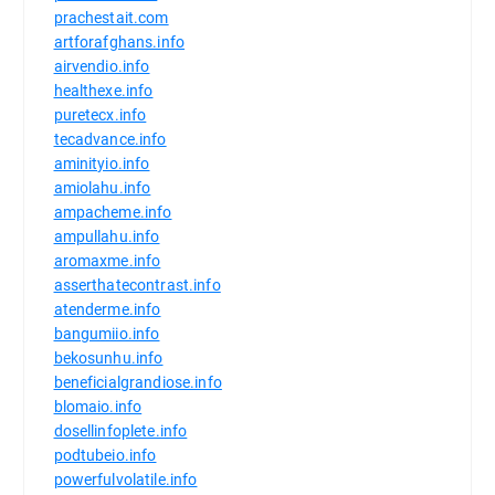
prachestait.com
artforafghans.info
airvendio.info
healthexe.info
puretecx.info
tecadvance.info
aminityio.info
amiolahu.info
ampacheme.info
ampullahu.info
aromaxme.info
asserthatecontrast.info
atenderme.info
bangumiio.info
bekosunhu.info
beneficialgrandiose.info
blomaio.info
dosellinfoplete.info
podtubeio.info
powerfulvolatile.info