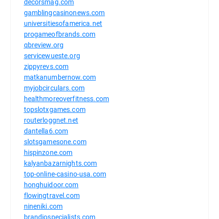
decorsmag.com
gamblingcasinonews.com
universitiesofamerica.net
progameofbrands.com
qbreview.org
servicewueste.org
zippyrevs.com
matkanumbernow.com
myjobcirculars.com
healthmoreoverfitness.com
topslotxgames.com
routerloggnet.net
dantella6.com
slotsgamesone.com
hispinzone.com
kalyanbazarnights.com
top-online-casino-usa.com
honghuidoor.com
flowingtravel.com
nineniki.com
brandiospecialists.com