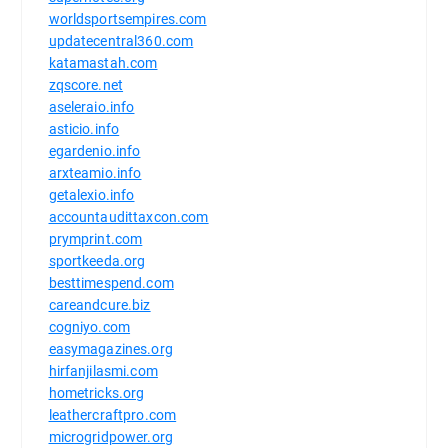
worldsportsempires.com
updatecentral360.com
katamastah.com
zqscore.net
aseleraio.info
asticio.info
egardenio.info
arxteamio.info
getalexio.info
accountaudittaxcon.com
prymprint.com
sportkeeda.org
besttimespend.com
careandcure.biz
cogniyo.com
easymagazines.org
hirfanjilasmi.com
hometricks.org
leathercraftpro.com
microgridpower.org