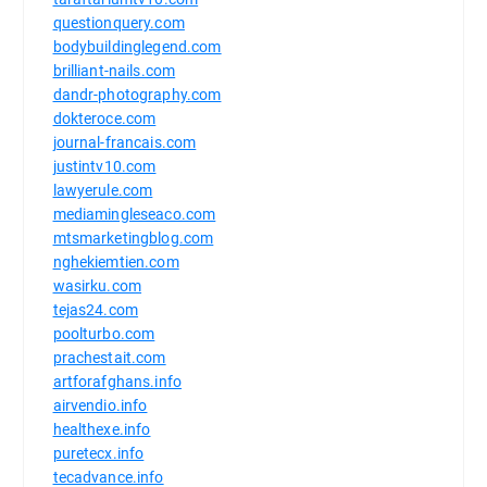
questionquery.com
bodybuildinglegend.com
brilliant-nails.com
dandr-photography.com
dokteroce.com
journal-francais.com
justintv10.com
lawyerule.com
mediamingleseaco.com
mtsmarketingblog.com
nghekiemtien.com
wasirku.com
tejas24.com
poolturbo.com
prachestait.com
artforafghans.info
airvendio.info
healthexe.info
puretecx.info
tecadvance.info