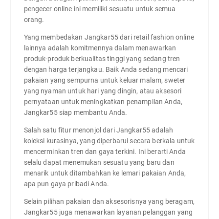
pengecer online ini memiliki sesuatu untuk semua
orang.
Yang membedakan Jangkar55 dari retail fashion online
lainnya adalah komitmennya dalam menawarkan
produk-produk berkualitas tinggi yang sedang tren
dengan harga terjangkau. Baik Anda sedang mencari
pakaian yang sempurna untuk keluar malam, sweter
yang nyaman untuk hari yang dingin, atau aksesori
pernyataan untuk meningkatkan penampilan Anda,
Jangkar55 siap membantu Anda.
Salah satu fitur menonjol dari Jangkar55 adalah
koleksi kurasinya, yang diperbarui secara berkala untuk
mencerminkan tren dan gaya terkini. Ini berarti Anda
selalu dapat menemukan sesuatu yang baru dan
menarik untuk ditambahkan ke lemari pakaian Anda,
apa pun gaya pribadi Anda.
Selain pilihan pakaian dan aksesorisnya yang beragam,
Jangkar55 juga menawarkan layanan pelanggan yang