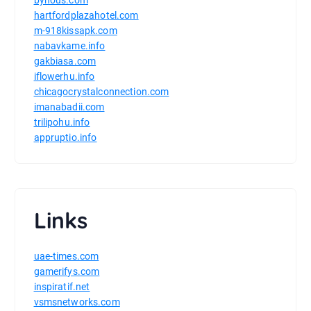
hartfordplazahotel.com
m-918kissapk.com
nabavkame.info
gakbiasa.com
iflowerhu.info
chicagocrystalconnection.com
imanabadii.com
trilipohu.info
appruptio.info
Links
uae-times.com
gamerifys.com
inspiratif.net
vsmsnetworks.com