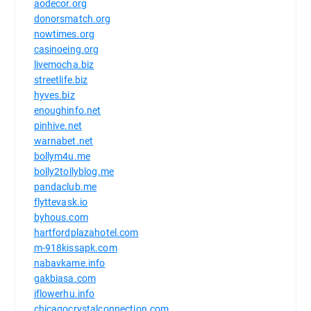
aodecor.org
donorsmatch.org
nowtimes.org
casinoeing.org
livemocha.biz
streetlife.biz
hyves.biz
enoughinfo.net
pinhive.net
warnabet.net
bollym4u.me
bolly2tollyblog.me
pandaclub.me
flyttevask.io
byhous.com
hartfordplazahotel.com
m-918kissapk.com
nabavkame.info
gakbiasa.com
iflowerhu.info
chicagocrystalconnection.com