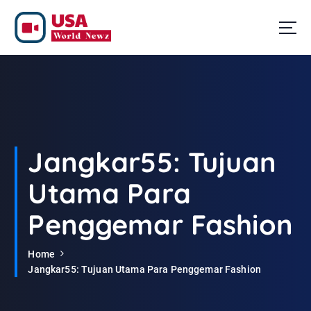
S
k
i
Slot Mahjong Ways dari PG Soft malam ini siap memberi maxwin besar yang
p
terjamin. Slot gacor terbaik untuk Anda yang ingin menang besar.
t
o
c
o
n
t
Jangkar55: Tujuan
e
n
Utama Para
t
Penggemar Fashion
Home
Jangkar55: Tujuan Utama Para Penggemar Fashion