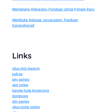
Memahami Ahlicasino: Panduan Untuk Pemain Baru
Membuka Rahasia Juruscasino: Panduan
Komprehensif
Links
situs slot maxwin
judi qq
pkv games
slot online
bandar bola terpercaya
dominoqq
pkv games
situs poker online