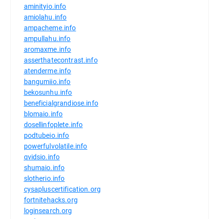
aminityio.info
amiolahu.info
ampacheme.info
ampullahu.info
aromaxme.info
asserthatecontrast.info
atenderme.info
bangumiio.info
bekosunhu.info
beneficialgrandiose.info
blomaio.info
dosellinfoplete.info
podtubeio.info
powerfulvolatile.info
qvidsio.info
shumaio.info
slotherio.info
cysapluscertification.org
fortnitehacks.org
loginsearch.org