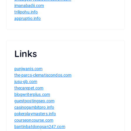
imanabadii.com
trilipohu.info
appruptio.info
Links
punjwanis.com
the-parcs-clematiscondos.com
jusu-gb.com
thecarepet.com
blogwriterplus.com
guestpostingseo.com
casinogambitpro.info
pokerplaymasters.info
courseoncourse.com
bantinbatdongsan247.com