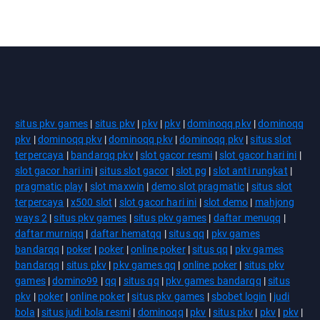
situs pkv games
|
situs pkv
|
pkv
|
pkv
|
dominoqq pkv
|
dominoqq
pkv
|
dominoqq pkv
|
dominoqq pkv
|
dominoqq pkv
|
situs slot
terpercaya
|
bandarqq pkv
|
slot gacor resmi
|
slot gacor hari ini
|
slot gacor hari ini
|
situs slot gacor
|
slot pg
|
slot anti rungkat
|
pragmatic play
|
slot maxwin
|
demo slot pragmatic
|
situs slot
terpercaya
|
x500 slot
|
slot gacor hari ini
|
slot demo
|
mahjong
ways 2
|
situs pkv games
|
situs pkv games
|
daftar menuqq
|
daftar murniqq
|
daftar hematqq
|
situs qq
|
pkv games
bandarqq
|
poker
|
poker
|
online poker
|
situs qq
|
pkv games
bandarqq
|
situs pkv
|
pkv games qq
|
online poker
|
situs pkv
games
|
domino99
|
qq
|
situs qq
|
pkv games bandarqq
|
situs
pkv
|
poker
|
online poker
|
situs pkv games
|
sbobet login
|
judi
bola
|
situs judi bola resmi
|
dominoqq
|
pkv
|
situs pkv
|
pkv
|
pkv
|