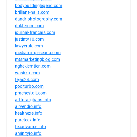
bodybuildinglegend.com
brilliant-nails.com
dandr-photography.com
dokteroce.com
journal-francais.com
justintv10.com
lawyerule.com
mediamingleseaco.com
mtsmarketingblog.com
nghekiemtien.com
wasirku.com
tejas24.com
poolturbo.com
prachestait.com
artforafghans.info
airvendio.info
healthexe.info
puretecx.info
tecadvance.info
aminityio.info