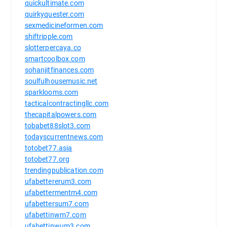
quickultimate.com
quirkyquester.com
sexmedicineformen.com
shiftripple.com
slotterpercaya.co
smartcoolbox.com
sohanjitfinances.com
soulfulhousemusic.net
sparklooms.com
tacticalcontractingllc.com
thecapitalpowers.com
tobabet88slot3.com
todayscurrentnews.com
totobet77.asia
totobet77.org
trendingpublication.com
ufabettererum3.com
ufabettermentm4.com
ufabettersum7.com
ufabettinwm7.com
ufabettinwum3.com