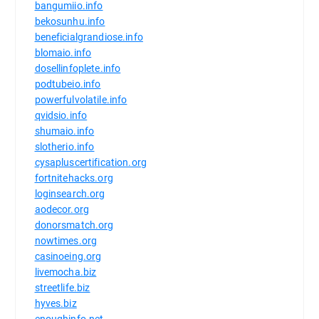
bangumiio.info
bekosunhu.info
beneficialgrandiose.info
blomaio.info
dosellinfoplete.info
podtubeio.info
powerfulvolatile.info
qvidsio.info
shumaio.info
slotherio.info
cysapluscertification.org
fortnitehacks.org
loginsearch.org
aodecor.org
donorsmatch.org
nowtimes.org
casinoeing.org
livemocha.biz
streetlife.biz
hyves.biz
enoughinfo.net