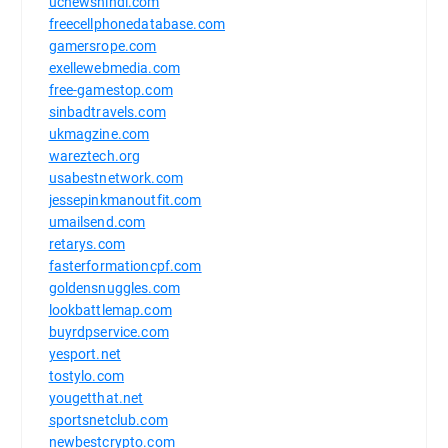
ucnewshindi.com
freecellphonedatabase.com
gamersrope.com
exellewebmedia.com
free-gamestop.com
sinbadtravels.com
ukmagzine.com
wareztech.org
usabestnetwork.com
jessepinkmanoutfit.com
umailsend.com
retarys.com
fasterformationcpf.com
goldensnuggles.com
lookbattlemap.com
buyrdpservice.com
yesport.net
tostylo.com
yougetthat.net
sportsnetclub.com
newbestcrypto.com