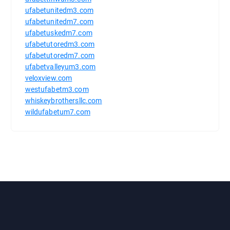
ufabetunitedm3.com
ufabetunitedm7.com
ufabetuskedm7.com
ufabetutoredm3.com
ufabetutoredm7.com
ufabetvalleyum3.com
veloxview.com
westufabetm3.com
whiskeybrothersllc.com
wildufabetum7.com