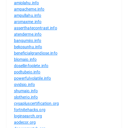
amiolahu.info
ampacheme.info
ampullahu.info
aromaxme.info
asserthatecontrast.info
atenderme.info
bangumiio.info
bekosunhu.info
beneficialgrandiose.info
blomaio.info
dosellinfoplete.info
podtubeio.info
powerfulvolatile.info
qvidsio.info
shumaio.info
slotherio.info
cysapluscertification.org
fortnitehacks.org
loginsearch.org
aodecor.org