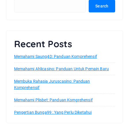
Search
Recent Posts
Memahami Saung4D: Panduan Komprehensif
Memahami Ahlicasino: Panduan Untuk Pemain Baru
Membuka Rahasia Juruscasino: Panduan
Komprehensif
Memahami Plisbet: Panduan Komprehensif
Pengertian Bunga99 : Yang Perlu Diketahui