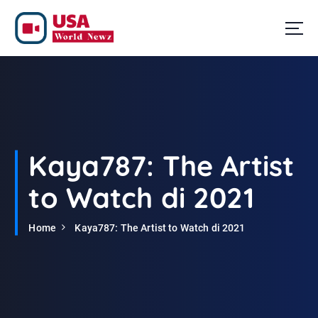
S
k
i
Slot Mahjong Ways dari PG Soft malam ini siap memberi maxwin besar yang
p
terjamin. Slot gacor terbaik untuk Anda yang ingin menang besar.
t
o
c
o
n
t
Kaya787: The Artist
e
n
to Watch di 2021
t
Home
Kaya787: The Artist to Watch di 2021