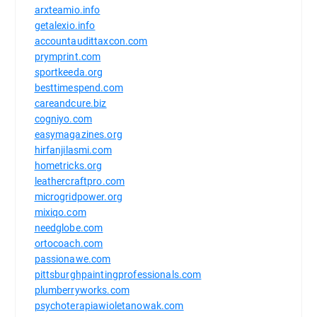
arxteamio.info
getalexio.info
accountaudittaxcon.com
prymprint.com
sportkeeda.org
besttimespend.com
careandcure.biz
cogniyo.com
easymagazines.org
hirfanjilasmi.com
hometricks.org
leathercraftpro.com
microgridpower.org
mixiqo.com
needglobe.com
ortocoach.com
passionawe.com
pittsburghpaintingprofessionals.com
plumberryworks.com
psychoterapiawioletanowak.com