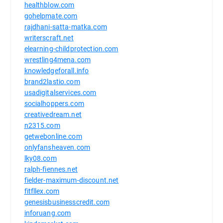
healthblow.com
gohelpmate.com
rajdhani-satta-matka.com
writerscraft.net
elearning-childprotection.com
wrestling4mena.com
knowledgeforall.info
brand2lastio.com
usadigitalservices.com
socialhoppers.com
creativedream.net
n2315.com
getwebonline.com
onlyfansheaven.com
lky08.com
ralph-fiennes.net
fielder-maximum-discount.net
fitfllex.com
genesisbusinesscredit.com
inforuang.com