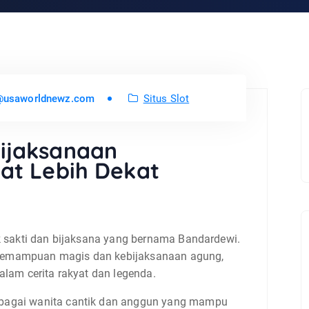
@usaworldnewz.com
Situs Slot
ijaksanaan
at Lebih Dekat
k sakti dan bijaksana yang bernama Bandardewi.
i kemampuan magis dan kebijaksanaan agung,
lam cerita rakyat dan legenda.
agai wanita cantik dan anggun yang mampu