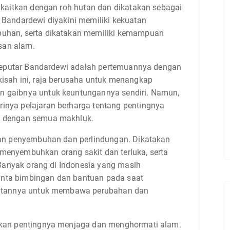
ikaitkan dengan roh hutan dan dikatakan sebagai
Bandardewi diyakini memiliki kekuatan
uhan, serta dikatakan memiliki kemampuan
san alam.
 seputar Bandardewi adalah pertemuannya dengan
isah ini, raja berusaha untuk menangkap
 gaibnya untuk keuntungannya sendiri. Namun,
nya pelajaran berharga tentang pentingnya
s dengan semua makhluk.
gan penyembuhan dan perlindungan. Dikatakan
enyembuhkan orang sakit dan terluka, serta
 Banyak orang di Indonesia yang masih
nta bimbingan dan bantuan pada saat
uatannya untuk membawa perubahan dan
akan pentingnya menjaga dan menghormati alam.