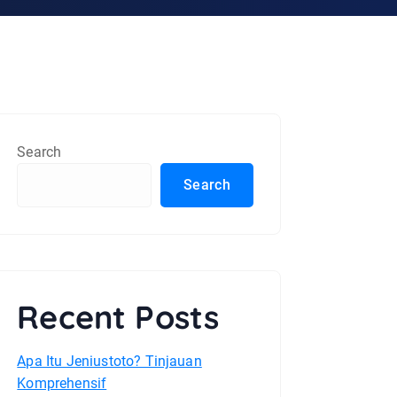
Search
Search
Recent Posts
Apa Itu Jeniustoto? Tinjauan
Komprehensif