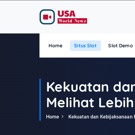
S
k
i
p
Slot Mahjong Ways dari PG Soft malam ini siap memberi 
t
o
Home
Situs Slot
Slot Demo
c
o
n
t
e
Kekuatan dan
n
t
Melihat Lebi
Home
Kekuatan dan Kebijaksanaan 