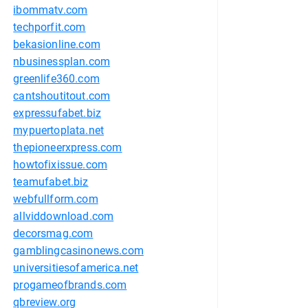
ibommatv.com
techporfit.com
bekasionline.com
nbusinessplan.com
greenlife360.com
cantshoutitout.com
expressufabet.biz
mypuertoplata.net
thepioneerxpress.com
howtofixissue.com
teamufabet.biz
webfullform.com
allviddownload.com
decorsmag.com
gamblingcasinonews.com
universitiesofamerica.net
progameofbrands.com
qbreview.org