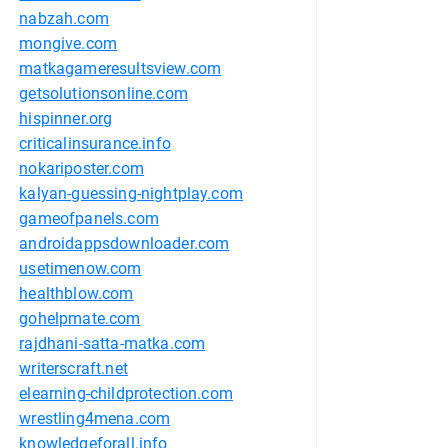
nabzah.com
mongive.com
matkagameresultsview.com
getsolutionsonline.com
hispinner.org
criticalinsurance.info
nokariposter.com
kalyan-guessing-nightplay.com
gameofpanels.com
androidappsdownloader.com
usetimenow.com
healthblow.com
gohelpmate.com
rajdhani-satta-matka.com
writerscraft.net
elearning-childprotection.com
wrestling4mena.com
knowledgeforall.info