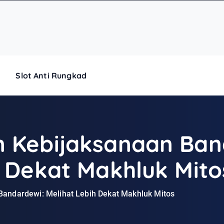
maxwin besar yang terjamin. Slot gacor terbaik untuk Anda yang ingin menang 
Slot Anti Rungkad
 Kebijaksanaan Ban
h Dekat Makhluk Mito
Bandardewi: Melihat Lebih Dekat Makhluk Mitos