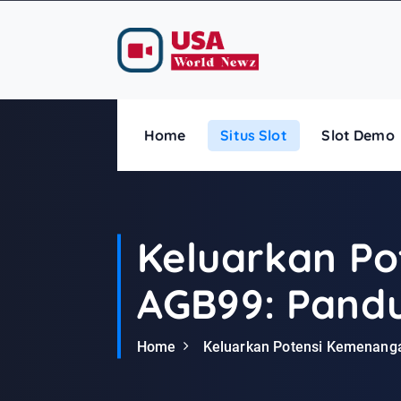
S
k
i
p
Slot Mahjong Ways dari PG Soft malam ini siap memberi 
t
o
Home
Situs Slot
Slot Demo
c
o
n
t
e
Keluarkan P
n
t
AGB99: Pand
Home
Keluarkan Potensi Kemenang