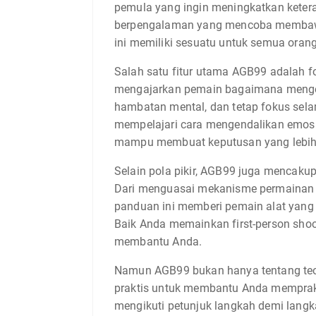
pemula yang ingin meningkatkan keter
berpengalaman yang mencoba membawa 
ini memiliki sesuatu untuk semua orang
Salah satu fitur utama AGB99 adalah fo
mengajarkan pemain bagaimana menge
hambatan mental, dan tetap fokus sel
mempelajari cara mengendalikan emosi
mampu membuat keputusan yang lebih 
Selain pola pikir, AGB99 juga mencaku
Dari menguasai mekanisme permainan hi
panduan ini memberi pemain alat yang
Baik Anda memainkan first-person sho
membantu Anda.
Namun AGB99 bukan hanya tentang teor
praktis untuk membantu Anda memprak
mengikuti petunjuk langkah demi langk