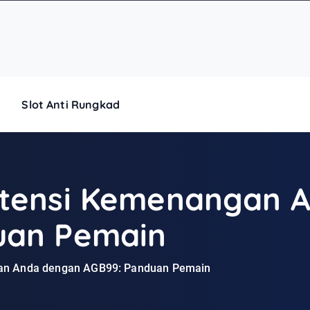
maxwin besar yang terjamin. Slot gacor terbaik untuk Anda yang ingin menang 
Slot Anti Rungkad
otensi Kemenangan 
uan Pemain
an Anda dengan AGB99: Panduan Pemain