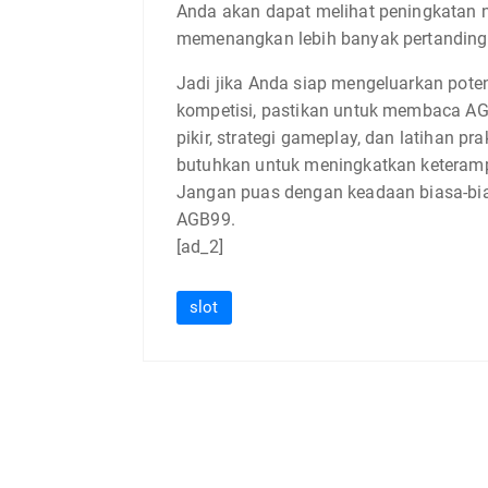
Anda akan dapat melihat peningkatan
memenangkan lebih banyak pertanding
Jadi jika Anda siap mengeluarkan po
kompetisi, pastikan untuk membaca A
pikir, strategi gameplay, dan latihan p
butuhkan untuk meningkatkan keterampi
Jangan puas dengan keadaan biasa-bia
AGB99.
[ad_2]
slot