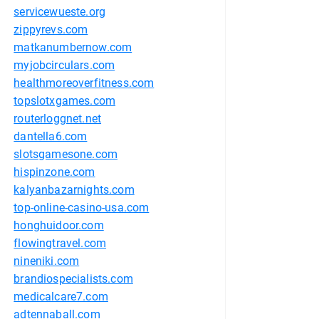
servicewueste.org
zippyrevs.com
matkanumbernow.com
myjobcirculars.com
healthmoreoverfitness.com
topslotxgames.com
routerloggnet.net
dantella6.com
slotsgamesone.com
hispinzone.com
kalyanbazarnights.com
top-online-casino-usa.com
honghuidoor.com
flowingtravel.com
nineniki.com
brandiospecialists.com
medicalcare7.com
adtennaball.com