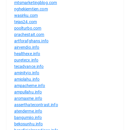
mtsmarketingblog.com
nghekiemtien.com
wasirku.com
tejas24.com
poolturbo.com
prachestait.com
artforafghans.info
airvendio.info
healthexe.info
puretecx.info
tecadvance.info
aminityio.info
amiolahu.info
ampacheme.info
ampullahu.info
aromaxme.info
asserthatecontrast.info
atenderme.info
bangumiio.info
bekosunhu.info