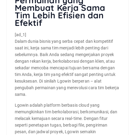
Permainan yang
Membuat Kerja Sama
Tim Lebih Efisien dan
Efektif
[ad_1]
Dalam dunia bisnis yang serba cepat dan kompetitif
saat ini, kerja sama tim menjadi lebih penting dari
sebelumnya. Baik Anda sedang mengerjakan proyek
dengan rekan kerja, berkolaborasi dengan klien, atau
sekadar mencoba mencapai tujuan bersama dengan
tim Anda, kerja tim yang efektif sangat penting untuk
kesuksesan. Di sinilah Lgowin berperan – alat
pengubah permainan yang merevolusi cara tim bekerja
sama.
Lgowin adalah platform berbasis cloud yang
memungkinkan tim berkolaborasi, berkomunikasi, dan
melacak kemajuan secara real-time. Dengan fitur
seperti penetapan tugas, berbagi file, pengiriman
pesan, dan jadwal proyek, Lgowin semakin