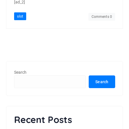
[ad_2]
slot
Comments 0
Search
Search
Recent Posts