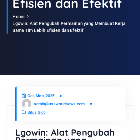
Efisien dan Efektif
Home
Lgowin: Alat Pengubah Permainan yang Membuat Kerja
Sama Tim Lebih Efisien dan Efektif
Oct, Mon, 2025
admin@usaworldnewz.com
Situs Slot
Lgowin: Alat Pengubah