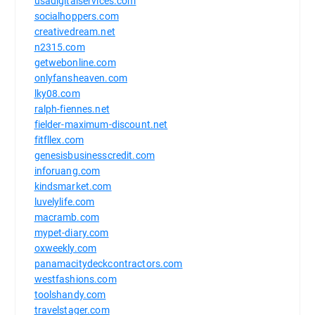
usadigitalservices.com
socialhoppers.com
creativedream.net
n2315.com
getwebonline.com
onlyfansheaven.com
lky08.com
ralph-fiennes.net
fielder-maximum-discount.net
fitfllex.com
genesisbusinesscredit.com
inforuang.com
kindsmarket.com
luvelylife.com
macramb.com
mypet-diary.com
oxweekly.com
panamacitydeckcontractors.com
westfashions.com
toolshandy.com
travelstager.com