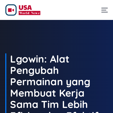
S
k
i
Slot Mahjong Ways dari PG Soft malam ini siap memberi maxwin besar yang
p
terjamin. Slot gacor terbaik untuk Anda yang ingin menang besar.
t
o
c
o
n
t
Lgowin: Alat
e
n
Pengubah
t
Permainan yang
Membuat Kerja
Sama Tim Lebih