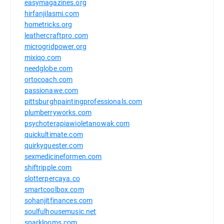
easymagazines.org
hirfanjilasmi.com
hometricks.org
leathercraftpro.com
microgridpower.org
mixiqo.com
needglobe.com
ortocoach.com
passionawe.com
pittsburghpaintingprofessionals.com
plumberryworks.com
psychoterapiawioletanowak.com
quickultimate.com
quirkyquester.com
sexmedicineformen.com
shiftripple.com
slotterpercaya.co
smartcoolbox.com
sohanjitfinances.com
soulfulhousemusic.net
sparklooms.com