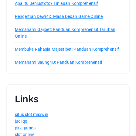
Apa Itu Jeniustoto? Tinjauan Komprehensif
Pengertian Dewi4D: Masa Depan Game Online
Memahami Gajibet: Panduan Komprehensif Taruhan
Online
Membuka Rahasia Majestibet: Panduan Komprehensif
Memahami Saung4D: Panduan Komprehensif
Links
situs slot maxwin
judi qq
pkv games
slot online