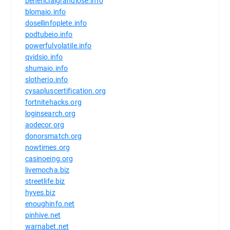
beneficialgrandiose.info
blomaio.info
dosellinfoplete.info
podtubeio.info
powerfulvolatile.info
qvidsio.info
shumaio.info
slotherio.info
cysapluscertification.org
fortnitehacks.org
loginsearch.org
aodecor.org
donorsmatch.org
nowtimes.org
casinoeing.org
livemocha.biz
streetlife.biz
hyves.biz
enoughinfo.net
pinhive.net
warnabet.net