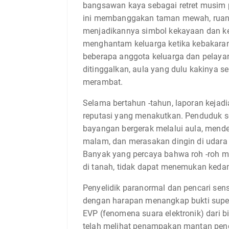
bangsawan kaya sebagai retret musim 
ini membanggakan taman mewah, ruang
menjadikannya simbol kekayaan dan k
menghantam keluarga ketika kebakaran
beberapa anggota keluarga dan pelayan. 
ditinggalkan, aula yang dulu kakinya 
merambat.
Selama bertahun -tahun, laporan keja
reputasi yang menakutkan. Penduduk s
bayangan bergerak melalui aula, menden
malam, dan merasakan dingin di udara 
Banyak yang percaya bahwa roh -roh m
di tanah, tidak dapat menemukan kedam
Penyelidik paranormal dan pencari sen
dengan harapan menangkap bukti supe
EVP (fenomena suara elektronik) dari 
telah melihat penampakan mantan pendu