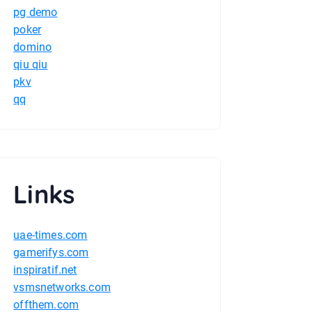
pg demo
poker
domino
qiu qiu
pkv
qq
Links
uae-times.com
gamerifys.com
inspiratif.net
vsmsnetworks.com
offthem.com