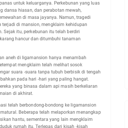
panas untuk keluarganya. Perkebunan yang luas
 dansa hiasan, dan perabotan mewah,
emewahan di masa jayanya. Namun, tragedi
 terjadi di mansion, mengklaim kehidupan
Sejak itu, perkebunan itu telah berdiri
sekarang hancur dan ditumbuhi tanaman
dian aneh di ligamansion hanya menambah
etempat mengklaim telah melihat sosok
gar suara -suara tanpa tubuh berbisik di tengah
bahkan pada hari -hari yang paling hangat.
ereka yang binasa dalam api masih berkeliaran
aian di akhirat.
sasi telah berbondong-bondong ke ligamansion
rnatural. Beberapa telah melaporkan menangkap
bisikan hantu, sementara yang lain mengklaim
duk rumah itu. Terlepas dari kisah -kisah