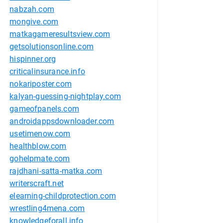
nabzah.com
mongive.com
matkagameresultsview.com
getsolutionsonline.com
hispinner.org
criticalinsurance.info
nokariposter.com
kalyan-guessing-nightplay.com
gameofpanels.com
androidappsdownloader.com
usetimenow.com
healthblow.com
gohelpmate.com
rajdhani-satta-matka.com
writerscraft.net
elearning-childprotection.com
wrestling4mena.com
knowledgeforall.info