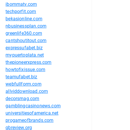
ibommatv.com
techporfit.com
bekasionline.com
nbusinessplan.com
greenlife360.com
cantshoutitout.com
expressufabet.biz
mypuertoplata.net
thepioneerxpress.com
howtofixissue.com
teamufabet.biz
webfullform.com
allviddownload.com
decorsmag.com
gamblingcasinonews.com
universitiesofamerica.net
progameofbrands.com
qbreview.org