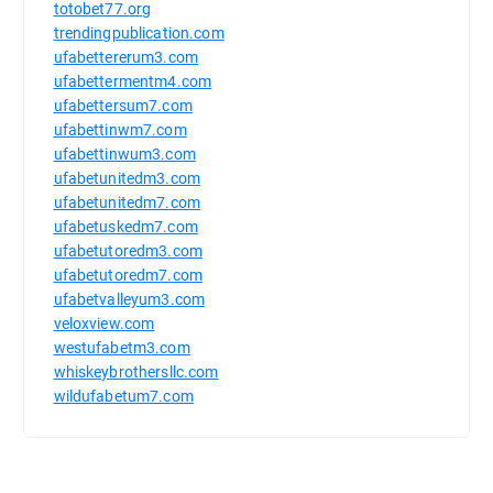
totobet77.org
trendingpublication.com
ufabettererum3.com
ufabettermentm4.com
ufabettersum7.com
ufabettinwm7.com
ufabettinwum3.com
ufabetunitedm3.com
ufabetunitedm7.com
ufabetuskedm7.com
ufabetutoredm3.com
ufabetutoredm7.com
ufabetvalleyum3.com
veloxview.com
westufabetm3.com
whiskeybrothersllc.com
wildufabetum7.com