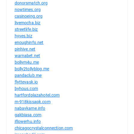
donorsmatch.org
nowtimes.org
casinoeing.org
livemocha.biz
streetlife.biz
hyves.biz
enoughinfo.net
pinhive.net
warnabet.net
bollym4u.me
bolly2tollyblog.me
pandaclub.me
flyttevask.io
byhous.com
hartfordplazahotel.com
m-918kissapk.com
nabavkame.info
gakbiasa.com
iflowerhu.info
chicagocrystalconnection.com