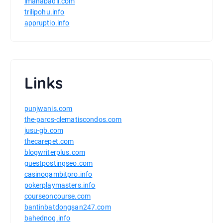
imanabadii.com
trilipohu.info
appruptio.info
Links
punjwanis.com
the-parcs-clematiscondos.com
jusu-gb.com
thecarepet.com
blogwriterplus.com
guestpostingseo.com
casinogambitpro.info
pokerplaymasters.info
courseoncourse.com
bantinbatdongsan247.com
bahednog.info