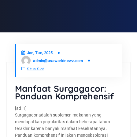
Jan, Tue, 2025
admin@usaworldnewz.com
Situs Slot
Manfaat Surgagacor:
Panduan Komprehensif
[ad_1]
Surgagacor adalah suplemen makanan yang
mendapatkan popularitas dalam beberapa tahun
terakhir karena banyak manfaat kesehatannya.
Panduan komprehensif ini akan mengeksplorasi