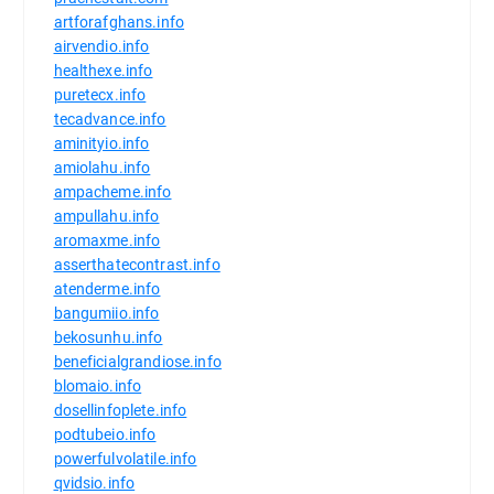
artforafghans.info
airvendio.info
healthexe.info
puretecx.info
tecadvance.info
aminityio.info
amiolahu.info
ampacheme.info
ampullahu.info
aromaxme.info
asserthatecontrast.info
atenderme.info
bangumiio.info
bekosunhu.info
beneficialgrandiose.info
blomaio.info
dosellinfoplete.info
podtubeio.info
powerfulvolatile.info
qvidsio.info