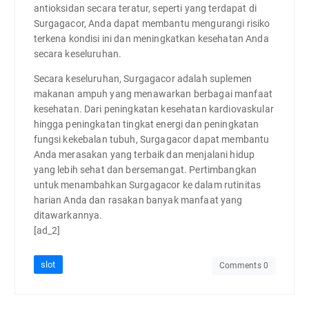
antioksidan secara teratur, seperti yang terdapat di
Surgagacor, Anda dapat membantu mengurangi risiko
terkena kondisi ini dan meningkatkan kesehatan Anda
secara keseluruhan.
Secara keseluruhan, Surgagacor adalah suplemen
makanan ampuh yang menawarkan berbagai manfaat
kesehatan. Dari peningkatan kesehatan kardiovaskular
hingga peningkatan tingkat energi dan peningkatan
fungsi kekebalan tubuh, Surgagacor dapat membantu
Anda merasakan yang terbaik dan menjalani hidup
yang lebih sehat dan bersemangat. Pertimbangkan
untuk menambahkan Surgagacor ke dalam rutinitas
harian Anda dan rasakan banyak manfaat yang
ditawarkannya.
[ad_2]
slot
Comments 0