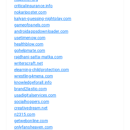
criticalinsurance.info
nokariposter.com
kalyan-guessing-nightplay.com
gameofpanels.com
androidappsdownloader.com
usetimenow.com
healthblow.com
gohelpmate.com
rajdhani-satta-matka.com
writerscraft.net
elearning-childprotection.com
wrestling4mena.com
knowledgeforall.info
brand2lastio.com
usadigitalservices.com
socialhoppers.com
creativedream.net
n2315.com
getwebonline.com
onlyfansheaven.com