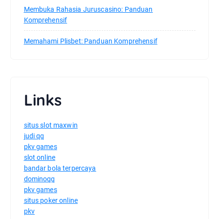
Membuka Rahasia Juruscasino: Panduan
Komprehensif
Memahami Plisbet: Panduan Komprehensif
Links
situs slot maxwin
judi qq
pkv games
slot online
bandar bola terpercaya
dominoqq
pkv games
situs poker online
pkv