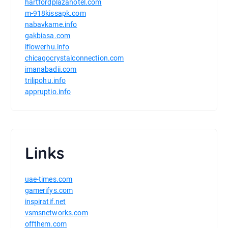
hartfordplazahotel.com
m-918kissapk.com
nabavkame.info
gakbiasa.com
iflowerhu.info
chicagocrystalconnection.com
imanabadii.com
trilipohu.info
appruptio.info
Links
uae-times.com
gamerifys.com
inspiratif.net
vsmsnetworks.com
offthem.com