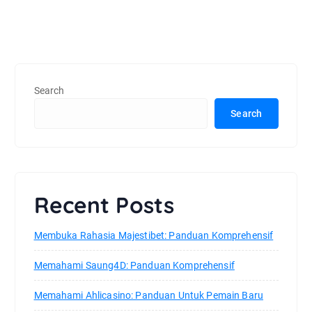
Search
Search
Recent Posts
Membuka Rahasia Majestibet: Panduan Komprehensif
Memahami Saung4D: Panduan Komprehensif
Memahami Ahlicasino: Panduan Untuk Pemain Baru