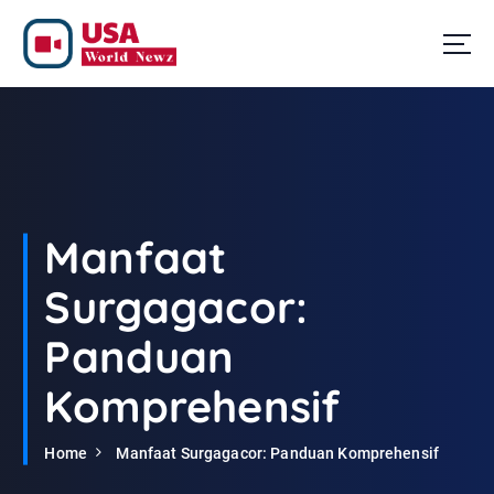
S
k
i
Slot Mahjong Ways dari PG Soft malam ini siap memberi maxwin besar yang
p
terjamin. Slot gacor terbaik untuk Anda yang ingin menang besar.
t
o
c
o
n
t
Manfaat
e
n
Surgagacor:
t
Panduan
Komprehensif
Home
Manfaat Surgagacor: Panduan Komprehensif