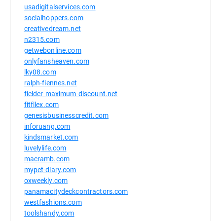
usadigitalservices.com
socialhoppers.com
creativedream.net
n2315.com
getwebonline.com
onlyfansheaven.com
lky08.com
ralph-fiennes.net
fielder-maximum-discount.net
fitfllex.com
genesisbusinesscredit.com
inforuang.com
kindsmarket.com
luvelylife.com
macramb.com
mypet-diary.com
oxweekly.com
panamacitydeckcontractors.com
westfashions.com
toolshandy.com