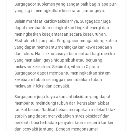
Surgagacor suplemen yang sangat baik bagi siapa pun
yang ingin meningkatkan kesehatan jantungnya.
Selain manfaat kardiovaskularnya, Surgagacor juga
dapat membantu meningkatkan tingkat energi dan
meningkatkan kesejahteraan secara keseluruhan.
Ekstrak teh hijau pada Surgagacor mengandung kafein
yang dapat membantu meningkatkan kewaspadaan
dan fokus. Hal ini khususnya bermanfaat bagi mereka
yang menjalani gaya hidup sibuk atau berjuang
melawan kelelahan. Selain itu, vitamin C pada
Surgagacor dapat membantu meningkatkan sistem
kekebalan tubuh sehingga memudahkan tubuh
melawan infeksi dan penyakit.
Surgagacor juga kaya akan antioksidan yang dapat
membantu melindungi tubuh dari kerusakan akibat
radikal bebas. Radikal bebas merupakan molekul tidak
stabil yang dapat menyebabkan stres oksidatif dan
berkontribusi terhadap penyakit kronis seperti kanker
dan penyakit jantung. Dengan mengonsumsi