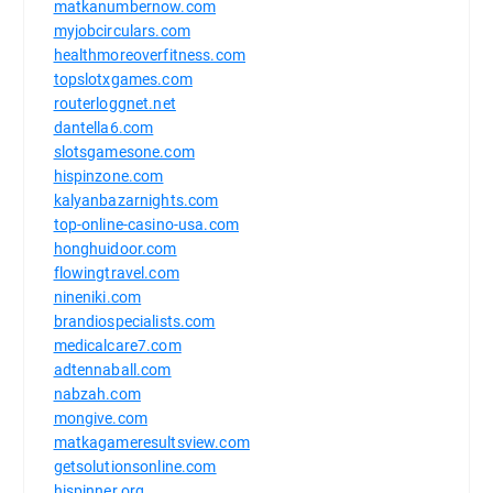
matkanumbernow.com
myjobcirculars.com
healthmoreoverfitness.com
topslotxgames.com
routerloggnet.net
dantella6.com
slotsgamesone.com
hispinzone.com
kalyanbazarnights.com
top-online-casino-usa.com
honghuidoor.com
flowingtravel.com
nineniki.com
brandiospecialists.com
medicalcare7.com
adtennaball.com
nabzah.com
mongive.com
matkagameresultsview.com
getsolutionsonline.com
hispinner.org