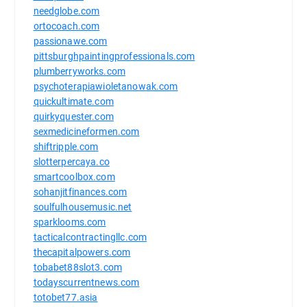
needglobe.com
ortocoach.com
passionawe.com
pittsburghpaintingprofessionals.com
plumberryworks.com
psychoterapiawioletanowak.com
quickultimate.com
quirkyquester.com
sexmedicineformen.com
shiftripple.com
slotterpercaya.co
smartcoolbox.com
sohanjitfinances.com
soulfulhousemusic.net
sparklooms.com
tacticalcontractingllc.com
thecapitalpowers.com
tobabet88slot3.com
todayscurrentnews.com
totobet77.asia