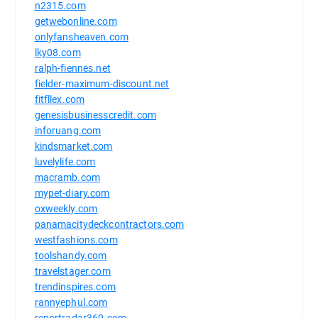
n2315.com
getwebonline.com
onlyfansheaven.com
lky08.com
ralph-fiennes.net
fielder-maximum-discount.net
fitfllex.com
genesisbusinesscredit.com
inforuang.com
kindsmarket.com
luvelylife.com
macramb.com
mypet-diary.com
oxweekly.com
panamacitydeckcontractors.com
westfashions.com
toolshandy.com
travelstager.com
trendinspires.com
rannyephul.com
reportradar360.com