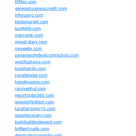
fitfllex.com
genesisbusinesscredit.com
inforuang.com
kindsmarket.com
luvelylife.com
macramb.com
mypet-diary.com
oxweekly.com
panamacitydeckcontractors.com
westfashions.com
toolshandy.com
travelstager.com
trendinspires.com
rannyephul.com
reportradar360.com
swaggyfashion.com
taraftariumtv10.com
questionquery.com
bodybuildinglegend.com
brilliant-nails.com
dandr-photography.com