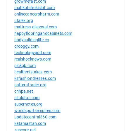
growmefast.com
mahkotahokislot.com
onlinecancerpharm.com
ufalek.org
mattress-disposal.com
happyflooringandcabinets.com
bodybuildinglife.co
qrdoggy.com
technologygud.com
realshocknews.com
pickgb.com
healthmistakes.com
ksfashiondresses.com
patterntrader.org
cnhpa.net
sitalotus.com
supernotes.org
worldsportsempires.com
updatecentral360.com
katamastah.com
zqscore.net