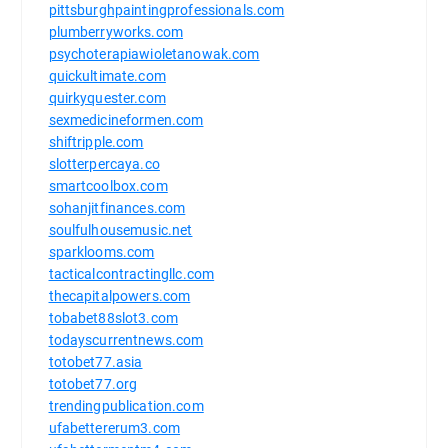
pittsburghpaintingprofessionals.com
plumberryworks.com
psychoterapiawioletanowak.com
quickultimate.com
quirkyquester.com
sexmedicineformen.com
shiftripple.com
slotterpercaya.co
smartcoolbox.com
sohanjitfinances.com
soulfulhousemusic.net
sparklooms.com
tacticalcontractingllc.com
thecapitalpowers.com
tobabet88slot3.com
todayscurrentnews.com
totobet77.asia
totobet77.org
trendingpublication.com
ufabettererum3.com