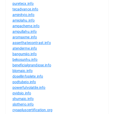
puretecx.info
tecadvance.info
aminityio.info
amiolahu.info
ampacheme.info
ampullahu.info
aromaxme.info
asserthatecontrast.info
atenderme.info
bangumiio.info
bekosunhu.info
beneficialgrandiose.info
blomaio.info
dosellinfoplete.info
podtubeio.info
powerfulvolatile.info
qvidsio.info
shumaio.info
slotherio.info
cysapluscertification.org