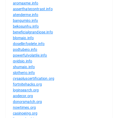
aromaxme.info
asserthatecontrast.info
atenderme.info
bangumiio.info
bekosunhu.info
beneficialgrandiose.info
blomaio.info
dosellinfoplete.info
podtubeio.info
powerfulvolatile.info
qvidsio.info
shumaio.info
slotherio.info
cysapluscertification.org
fortnitehacks.org
loginsearch.org
aodecor.org
donorsmatch.org
nowtimes.org
casinoeing.org