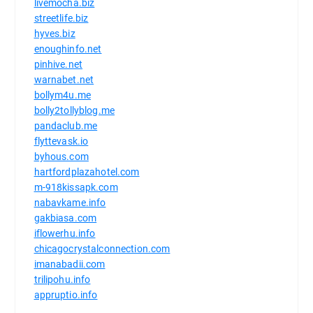
livemocha.biz
streetlife.biz
hyves.biz
enoughinfo.net
pinhive.net
warnabet.net
bollym4u.me
bolly2tollyblog.me
pandaclub.me
flyttevask.io
byhous.com
hartfordplazahotel.com
m-918kissapk.com
nabavkame.info
gakbiasa.com
iflowerhu.info
chicagocrystalconnection.com
imanabadii.com
trilipohu.info
appruptio.info