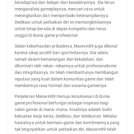
beradaptasi dan belajar dari kesalahannya. Dia terus
menganalisis gameplaynya, mencari cara untuk
meningkatkan dan memperbaiki keterampilannya.
Dedikasi untuk perbaikan diri ini memungkinkannya
untuk tetap berada di depan kompetisi dan terus
unggul di dunia game profesional.
Selain keberhasilan pribadinya, Maxwin89 juga dikenal
karena sikap positif dan sportivitasnya. Dia selalu
ramah dalam kemenangan dan kekalahan, dan
dihormati oleh rekan -rekannya untuk profesionalisme
dan integritasnya. Ini telah membantunya membangun
reputasi yang kuat dalam komunitas game dan telah
memberinya rasa hormat dari sesama gamernya.
Perjalanan Maxwin89 menuju kesuksesan di dunia
game profesional berfungsi sebagai inspirasi bagi
calon gamer di mana -mana. Kisahnya adalah bukti
kekuatan kerja keras, dedikasi, dan ketekunan. Melalui
hasratnya untuk bermain game dan komitmennya yang
tak tergoyahkan untuk perbaikan diri, Maxwin89 telah