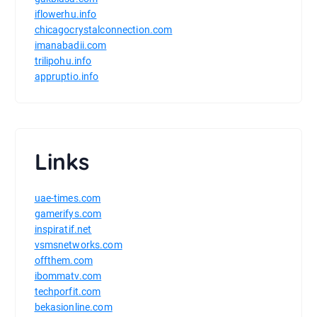
iflowerhu.info
chicagocrystalconnection.com
imanabadii.com
trilipohu.info
appruptio.info
Links
uae-times.com
gamerifys.com
inspiratif.net
vsmsnetworks.com
offthem.com
ibommatv.com
techporfit.com
bekasionline.com