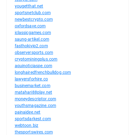
yougetthat.net
sportsnetclub.com
newbestcrypto.com
oxfordsave.com
iclassicgames.com
saung-artikel.com
fasthokivip2.com
observersports.com
cryptominingplus.com
aquinoticiaspe.com
longhairedfrenchbulldog.com
lawyersforhire.co
businemarket.com
matahari88play.net
moneydescriptor.com
youthsmagazine.com
painaidee.net
sportsdarkest.com
webtoon.biz
thesportswires.com