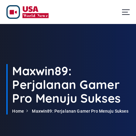
S
k
i
Slot Mahjong Ways dari PG Soft malam ini siap memberi maxwin besar yang
p
terjamin. Slot gacor terbaik untuk Anda yang ingin menang besar.
t
o
c
o
n
t
Maxwin89:
e
n
Perjalanan Gamer
t
Pro Menuju Sukses
Home
Maxwin89: Perjalanan Gamer Pro Menuju Sukses