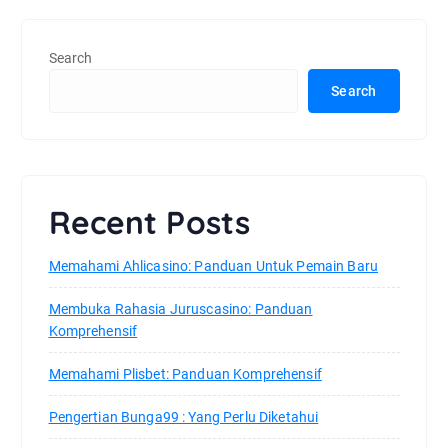
Search
Search
Recent Posts
Memahami Ahlicasino: Panduan Untuk Pemain Baru
Membuka Rahasia Juruscasino: Panduan
Komprehensif
Memahami Plisbet: Panduan Komprehensif
Pengertian Bunga99 : Yang Perlu Diketahui