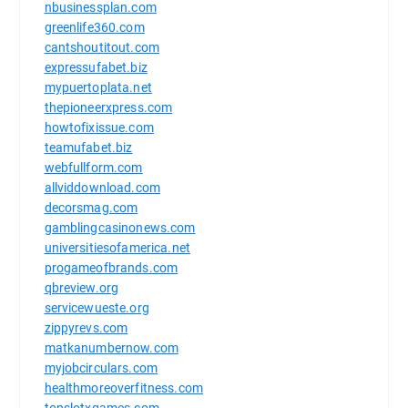
nbusinessplan.com
greenlife360.com
cantshoutitout.com
expressufabet.biz
mypuertoplata.net
thepioneerxpress.com
howtofixissue.com
teamufabet.biz
webfullform.com
allviddownload.com
decorsmag.com
gamblingcasinonews.com
universitiesofamerica.net
progameofbrands.com
qbreview.org
servicewueste.org
zippyrevs.com
matkanumbernow.com
myjobcirculars.com
healthmoreoverfitness.com
topslotxgames.com