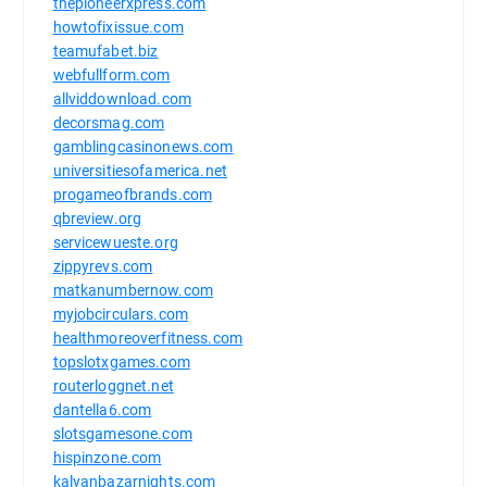
thepioneerxpress.com
howtofixissue.com
teamufabet.biz
webfullform.com
allviddownload.com
decorsmag.com
gamblingcasinonews.com
universitiesofamerica.net
progameofbrands.com
qbreview.org
servicewueste.org
zippyrevs.com
matkanumbernow.com
myjobcirculars.com
healthmoreoverfitness.com
topslotxgames.com
routerloggnet.net
dantella6.com
slotsgamesone.com
hispinzone.com
kalyanbazarnights.com