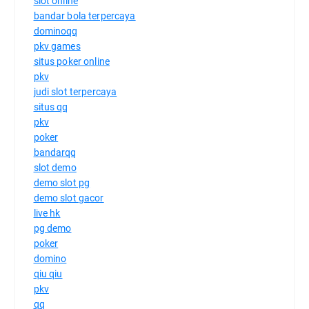
slot online
bandar bola terpercaya
dominoqq
pkv games
situs poker online
pkv
judi slot terpercaya
situs qq
pkv
poker
bandarqq
slot demo
demo slot pg
demo slot gacor
live hk
pg demo
poker
domino
qiu qiu
pkv
qq