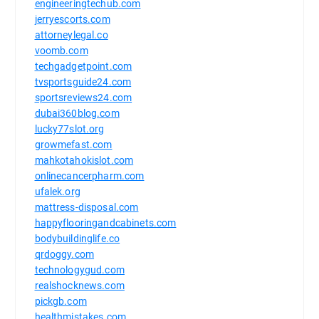
engineeringtechub.com
jerryescorts.com
attorneylegal.co
voomb.com
techgadgetpoint.com
tvsportsguide24.com
sportsreviews24.com
dubai360blog.com
lucky77slot.org
growmefast.com
mahkotahokislot.com
onlinecancerpharm.com
ufalek.org
mattress-disposal.com
happyflooringandcabinets.com
bodybuildinglife.co
qrdoggy.com
technologygud.com
realshocknews.com
pickgb.com
healthmistakes.com