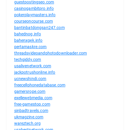
guestpostingseo.com
casinogambitpro.info
pokerplaymasters.info
courseoncourse.com
bantinbatdongsan247.com
bahednog.info
bahenxgek.info
pertamaskre.com
threadsvideoandphotodownloader.com
techgiddy.com
usalivenetwork.com
jackpotrushonline.info
ucnewshindi.com
freecellphonedatabase.com
gamersrope.com
exellewebmedia.com
free-gamestop.com
sinbadtravels.com
ukmagzine.com
wareztech.org
usabestnetwork.com