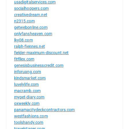
usadigitalservices.com
socialhoppers.com
creativedream.net
n2315.com
getwebonline.com
onlyfansheaven.com
lky08.com
ralph-fiennes.net
fielder-maximum-discount.net
fitfllex.com
genesisbusinesscredit.com
inforuang.com
kindsmarket.com
luvelylife.com
macramb.com
mypet-diary.com
oxweekly.com
panamacitydeckcontractors.com
westfashions.com
toolshandy.com
travelstager.com