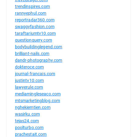
trendinspires.com
rannyephul.com
reportradar360.com
swaggyfashion.com
taraftariumtv10.com
questionquery.com
bodybuildinglegend.com
brilliant-nails.com
dandr-photography.com
dokteroce.com
journal-francais.com
justintv10.com
lawyerule.com
mediamingleseaco.com
mtsmarketingblog.com
nghekiemtien.com
wasirku.com
tejas24.com
poolturbo.com
prachestait.com