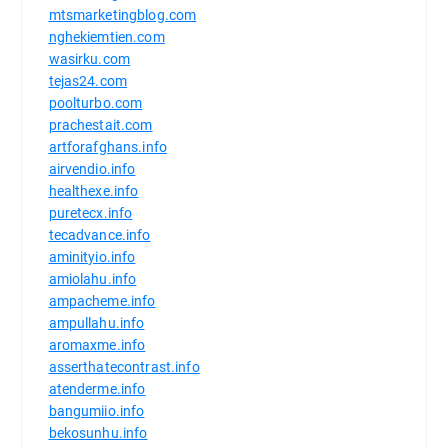
mtsmarketingblog.com
nghekiemtien.com
wasirku.com
tejas24.com
poolturbo.com
prachestait.com
artforafghans.info
airvendio.info
healthexe.info
puretecx.info
tecadvance.info
aminityio.info
amiolahu.info
ampacheme.info
ampullahu.info
aromaxme.info
asserthatecontrast.info
atenderme.info
bangumiio.info
bekosunhu.info