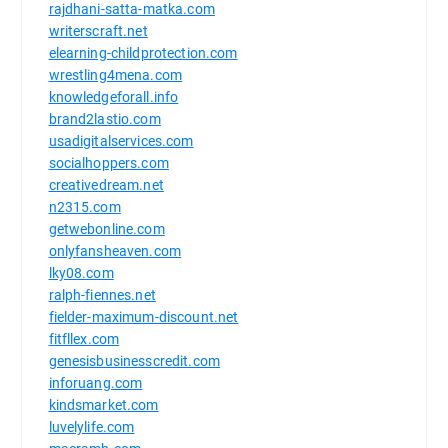
rajdhani-satta-matka.com
writerscraft.net
elearning-childprotection.com
wrestling4mena.com
knowledgeforall.info
brand2lastio.com
usadigitalservices.com
socialhoppers.com
creativedream.net
n2315.com
getwebonline.com
onlyfansheaven.com
lky08.com
ralph-fiennes.net
fielder-maximum-discount.net
fitfllex.com
genesisbusinesscredit.com
inforuang.com
kindsmarket.com
luvelylife.com