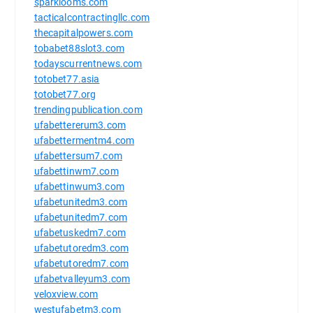
sparklooms.com
tacticalcontractingllc.com
thecapitalpowers.com
tobabet88slot3.com
todayscurrentnews.com
totobet77.asia
totobet77.org
trendingpublication.com
ufabettererum3.com
ufabettermentm4.com
ufabettersum7.com
ufabettinwm7.com
ufabettinwum3.com
ufabetunitedm3.com
ufabetunitedm7.com
ufabetuskedm7.com
ufabetutoredm3.com
ufabetutoredm7.com
ufabetvalleyum3.com
veloxview.com
westufabetm3.com