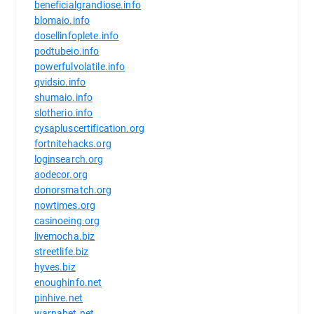
beneficialgrandiose.info
blomaio.info
dosellinfoplete.info
podtubeio.info
powerfulvolatile.info
qvidsio.info
shumaio.info
slotherio.info
cysapluscertification.org
fortnitehacks.org
loginsearch.org
aodecor.org
donorsmatch.org
nowtimes.org
casinoeing.org
livemocha.biz
streetlife.biz
hyves.biz
enoughinfo.net
pinhive.net
warnabet.net