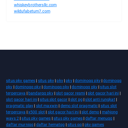
whiskeybrothersllc.com
wildufabetum7.com
situs pkv games
|
situs pkv
|
pkv
|
pkv
|
dominoqq pkv
|
dominoqq
pkv
|
dominoqq pkv
|
dominoqq pkv
|
dominoqq pkv
|
situs slot
terpercaya
|
bandarqq pkv
|
slot gacor resmi
|
slot gacor hari ini
|
slot gacor hari ini
|
situs slot gacor
|
slot pg
|
slot anti rungkat
|
pragmatic play
|
slot maxwin
|
demo slot pragmatic
|
situs slot
terpercaya
|
x500 slot
|
slot gacor hari ini
|
slot demo
|
mahjong
ways 2
|
situs pkv games
|
situs pkv games
|
daftar menuqq
|
daftar murniqq
|
daftar hematqq
|
situs qq
|
pkv games