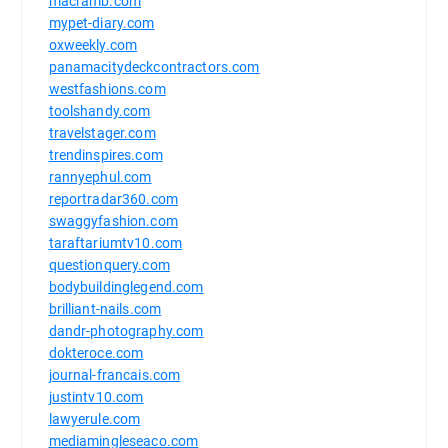
macramb.com
mypet-diary.com
oxweekly.com
panamacitydeckcontractors.com
westfashions.com
toolshandy.com
travelstager.com
trendinspires.com
rannyephul.com
reportradar360.com
swaggyfashion.com
taraftariumtv10.com
questionquery.com
bodybuildinglegend.com
brilliant-nails.com
dandr-photography.com
dokteroce.com
journal-francais.com
justintv10.com
lawyerule.com
mediamingleseaco.com