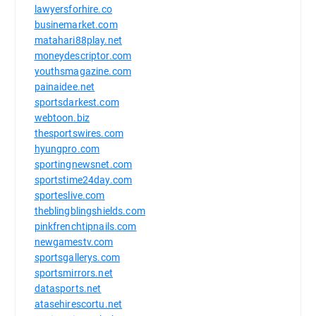
lawyersforhire.co
businemarket.com
matahari88play.net
moneydescriptor.com
youthsmagazine.com
painaidee.net
sportsdarkest.com
webtoon.biz
thesportswires.com
hyungpro.com
sportingnewsnet.com
sportstime24day.com
sporteslive.com
theblingblingshields.com
pinkfrenchtipnails.com
newgamestv.com
sportsgallerys.com
sportsmirrors.net
datasports.net
atasehirescortu.net