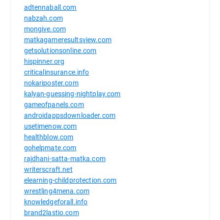
adtennaball.com
nabzah.com
mongive.com
matkagameresultsview.com
getsolutionsonline.com
hispinner.org
criticalinsurance.info
nokariposter.com
kalyan-guessing-nightplay.com
gameofpanels.com
androidappsdownloader.com
usetimenow.com
healthblow.com
gohelpmate.com
rajdhani-satta-matka.com
writerscraft.net
elearning-childprotection.com
wrestling4mena.com
knowledgeforall.info
brand2lastio.com