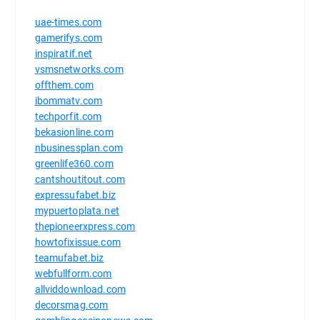
uae-times.com
gamerifys.com
inspiratif.net
vsmsnetworks.com
offthem.com
ibommatv.com
techporfit.com
bekasionline.com
nbusinessplan.com
greenlife360.com
cantshoutitout.com
expressufabet.biz
mypuertoplata.net
thepioneerxpress.com
howtofixissue.com
teamufabet.biz
webfullform.com
allviddownload.com
decorsmag.com