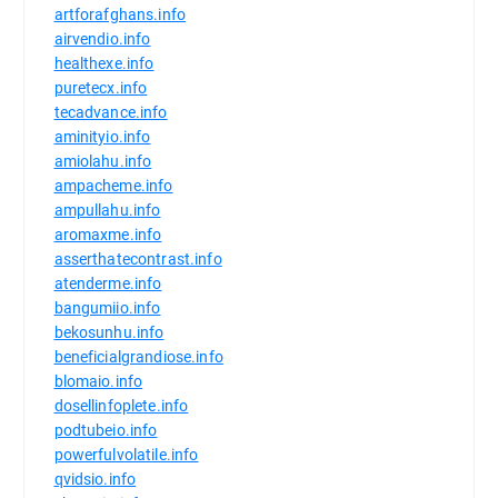
artforafghans.info
airvendio.info
healthexe.info
puretecx.info
tecadvance.info
aminityio.info
amiolahu.info
ampacheme.info
ampullahu.info
aromaxme.info
asserthatecontrast.info
atenderme.info
bangumiio.info
bekosunhu.info
beneficialgrandiose.info
blomaio.info
dosellinfoplete.info
podtubeio.info
powerfulvolatile.info
qvidsio.info