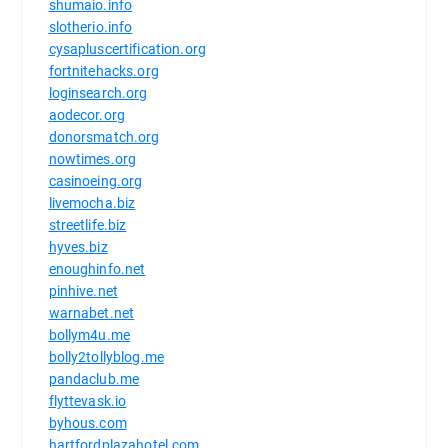
shumaio.info
slotherio.info
cysapluscertification.org
fortnitehacks.org
loginsearch.org
aodecor.org
donorsmatch.org
nowtimes.org
casinoeing.org
livemocha.biz
streetlife.biz
hyves.biz
enoughinfo.net
pinhive.net
warnabet.net
bollym4u.me
bolly2tollyblog.me
pandaclub.me
flyttevask.io
byhous.com
hartfordplazahotel.com