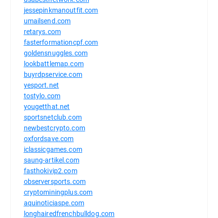
jessepinkmanoutfit.com
umailsend.com
retarys.com
fasterformationcpf.com
goldensnuggles.com
lookbattlemap.com
buyrdpservice.com
yesport.net
tostylo.com
yougetthat.net
sportsnetclub.com
newbestcrypto.com
oxfordsave.com
iclassicgames.com
saung-artikel.com
fasthokivip2.com
observersports.com
cryptominingplus.com
aquinoticiaspe.com
longhairedfrenchbulldog.com