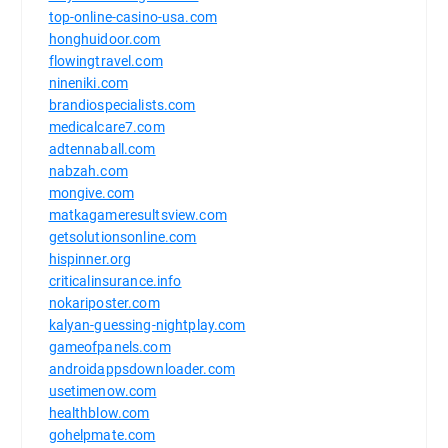
top-online-casino-usa.com
honghuidoor.com
flowingtravel.com
nineniki.com
brandiospecialists.com
medicalcare7.com
adtennaball.com
nabzah.com
mongive.com
matkagameresultsview.com
getsolutionsonline.com
hispinner.org
criticalinsurance.info
nokariposter.com
kalyan-guessing-nightplay.com
gameofpanels.com
androidappsdownloader.com
usetimenow.com
healthblow.com
gohelpmate.com