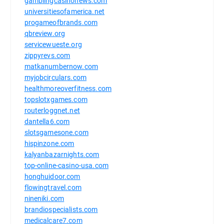
gamblingcasinonews.com
universitiesofamerica.net
progameofbrands.com
qbreview.org
servicewueste.org
zippyrevs.com
matkanumbernow.com
myjobcirculars.com
healthmoreoverfitness.com
topslotxgames.com
routerloggnet.net
dantella6.com
slotsgamesone.com
hispinzone.com
kalyanbazarnights.com
top-online-casino-usa.com
honghuidoor.com
flowingtravel.com
nineniki.com
brandiospecialists.com
medicalcare7.com