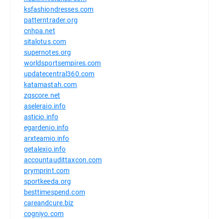
ksfashiondresses.com
patterntrader.org
cnhpa.net
sitalotus.com
supernotes.org
worldsportsempires.com
updatecentral360.com
katamastah.com
zqscore.net
aseleraio.info
asticio.info
egardenio.info
arxteamio.info
getalexio.info
accountaudittaxcon.com
prymprint.com
sportkeeda.org
besttimespend.com
careandcure.biz
cogniyo.com