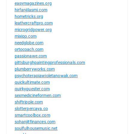
easymagazines.org
hirfanjilasmi.com
hometricks.org
leathercraftpro.com
microgridpower.org
mixiqo.com
needglobe.com
ortocoach.com
passionawe.com
pittsburghpaintingprofessionals.com
plumberryworks.com
psychoterapiawioletanowak.com
quickultimate.com
quirkyquester.com
sexmedicineformen.com
shiftripple.com
slotterpercaya.co
smartcoolbox.com
sohanjitfinances.com
soulfulhousemusic.net