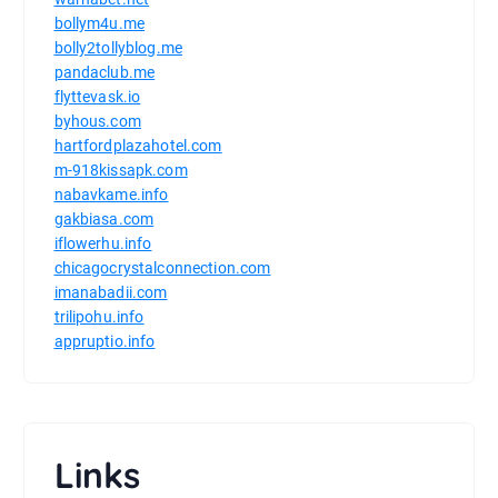
bollym4u.me
bolly2tollyblog.me
pandaclub.me
flyttevask.io
byhous.com
hartfordplazahotel.com
m-918kissapk.com
nabavkame.info
gakbiasa.com
iflowerhu.info
chicagocrystalconnection.com
imanabadii.com
trilipohu.info
appruptio.info
Links