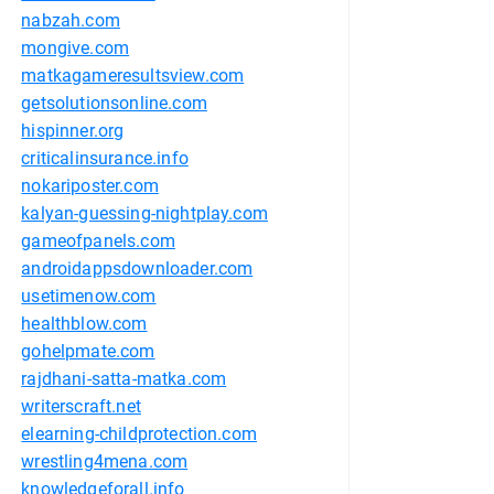
nabzah.com
mongive.com
matkagameresultsview.com
getsolutionsonline.com
hispinner.org
criticalinsurance.info
nokariposter.com
kalyan-guessing-nightplay.com
gameofpanels.com
androidappsdownloader.com
usetimenow.com
healthblow.com
gohelpmate.com
rajdhani-satta-matka.com
writerscraft.net
elearning-childprotection.com
wrestling4mena.com
knowledgeforall.info