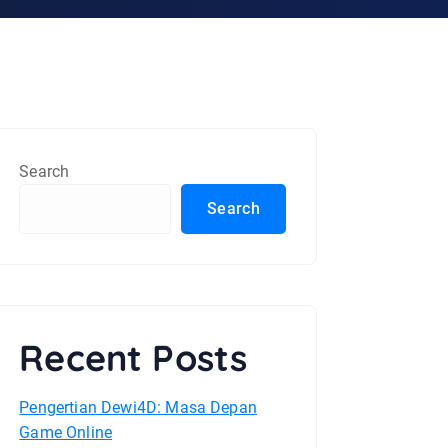
Search
Search
Recent Posts
Pengertian Dewi4D: Masa Depan
Game Online