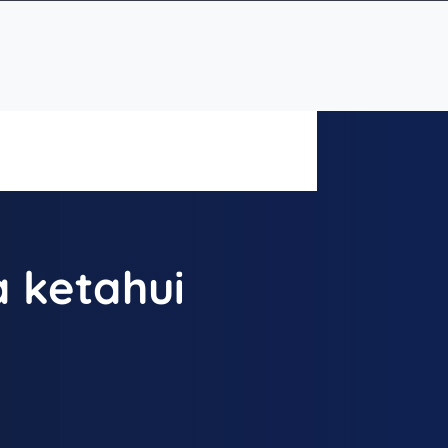
besar.
 ketahui