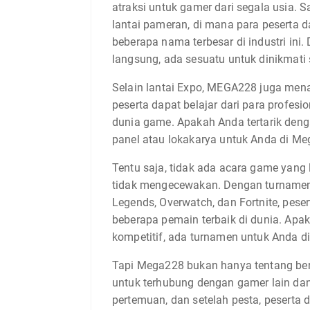
atraksi untuk gamer dari segala usia.
lantai pameran, di mana para peserta 
beberapa nama terbesar di industri ini.
langsung, ada sesuatu untuk dinikmati
Selain lantai Expo, MEGA228 juga men
peserta dapat belajar dari para profe
dunia game. Apakah Anda tertarik deng
panel atau lokakarya untuk Anda di Me
Tentu saja, tidak ada acara game yang
tidak mengecewakan. Dengan turnamen 
Legends, Overwatch, dan Fortnite, pes
beberapa pemain terbaik di dunia. Ap
kompetitif, ada turnamen untuk Anda d
Tapi Mega228 bukan hanya tentang be
untuk terhubung dengan gamer lain dan
pertemuan, dan setelah pesta, peserta 