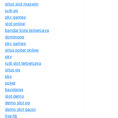
situs slot maxwin
judi qq
pkv games
slot online
bandar bola terpercaya
dominoqq
pkv games
situs poker online
pkv
judi slot terpercaya
situs qq
pkv
poker
bandarqq
slot demo
demo slot pg
demo slot gacor
live hk