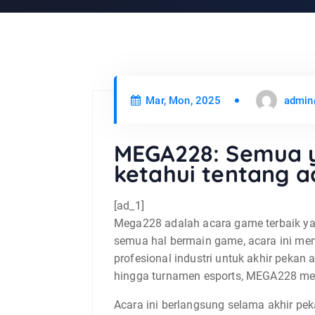
Mar, Mon, 2025
admin
MEGA228: Semua y
ketahui tentang a
[ad_1]
Mega228 adalah acara game terbaik yan
semua hal bermain game, acara ini me
profesional industri untuk akhir pekan a
hingga turnamen esports, MEGA228 memi
Acara ini berlangsung selama akhir pe