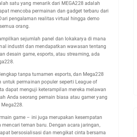
 Salah satu yang menarik dari MEGA228 adalah
dapat mencoba permainan dan gadget terbaru dari
 Dari pengalaman realitas virtual hingga demo
 semua orang.
ampilkan sejumlah panel dan lokakarya di mana
sional industri dan mendapatkan wawasan tentang
an desain game, esports, atau streaming, ada
ga228.
 lengkap tanpa turnamen esports, dan Mega228
untuk permainan populer seperti League of
erta dapat menguji keterampilan mereka melawan
akah Anda seorang pemain biasa atau gamer yang
i Mega228.
rmain game – ini juga merupakan kesempatan
 mencari teman baru. Dengan acara jaringan,
dapat bersosialisasi dan mengikat cinta bersama