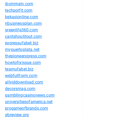
ibommatv.com
techporfit.com
bekasionline.com
nbusinessplan.com
greenlife360.com
cantshoutitout.com
expressufabet.biz
mypuertoplata.net
thepioneerxpress.com
howtofixissue.com
teamufabet.biz
webfullform.com
allviddownload.com
decorsmag.com
gamblingcasinonews.com
universitiesofamerica.net
progameofbrands.com
qbreview.org