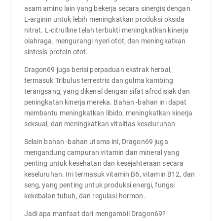
asam amino lain yang bekerja secara sinergis dengan
L-arginin untuk lebih meningkatkan produksi oksida
nitrat. L-citrulline telah terbukti meningkatkan kinerja
olahraga, mengurangi nyeri otot, dan meningkatkan
sintesis protein otot.
Dragon69 juga berisi perpaduan ekstrak herbal,
termasuk Tribulus terrestris dan gulma kambing
terangsang, yang dikenal dengan sifat afrodisiak dan
peningkatan kinerja mereka. Bahan -bahan ini dapat
membantu meningkatkan libido, meningkatkan kinerja
seksual, dan meningkatkan vitalitas keseluruhan.
Selain bahan -bahan utama ini, Dragon69 juga
mengandung campuran vitamin dan mineral yang
penting untuk kesehatan dan kesejahteraan secara
keseluruhan. Ini termasuk vitamin B6, vitamin B12, dan
seng, yang penting untuk produksi energi, fungsi
kekebalan tubuh, dan regulasi hormon.
Jadi apa manfaat dari mengambil Dragon69?