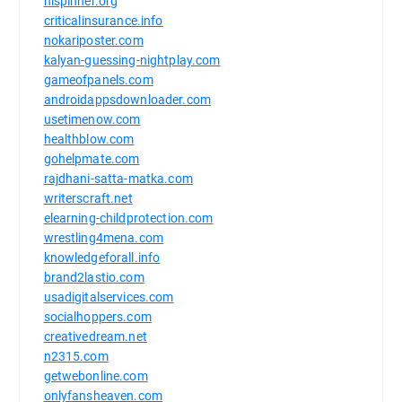
hispinner.org
criticalinsurance.info
nokariposter.com
kalyan-guessing-nightplay.com
gameofpanels.com
androidappsdownloader.com
usetimenow.com
healthblow.com
gohelpmate.com
rajdhani-satta-matka.com
writerscraft.net
elearning-childprotection.com
wrestling4mena.com
knowledgeforall.info
brand2lastio.com
usadigitalservices.com
socialhoppers.com
creativedream.net
n2315.com
getwebonline.com
onlyfansheaven.com