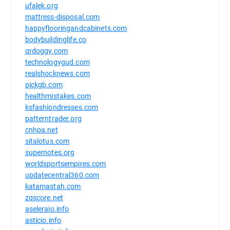
ufalek.org
mattress-disposal.com
happyflooringandcabinets.com
bodybuildinglife.co
qrdoggy.com
technologygud.com
realshocknews.com
pickgb.com
healthmistakes.com
ksfashiondresses.com
patterntrader.org
cnhpa.net
sitalotus.com
supernotes.org
worldsportsempires.com
updatecentral360.com
katamastah.com
zqscore.net
aseleraio.info
asticio.info