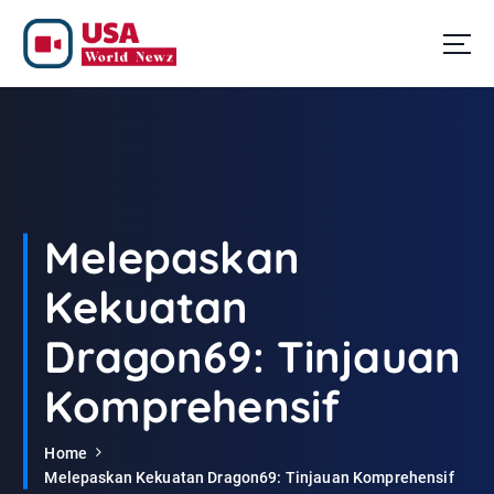
S
k
i
Slot Mahjong Ways dari PG Soft malam ini siap memberi maxwin besar yang
p
terjamin. Slot gacor terbaik untuk Anda yang ingin menang besar.
t
o
c
o
n
t
Melepaskan
e
n
Kekuatan
t
Dragon69: Tinjauan
Komprehensif
Home
Melepaskan Kekuatan Dragon69: Tinjauan Komprehensif