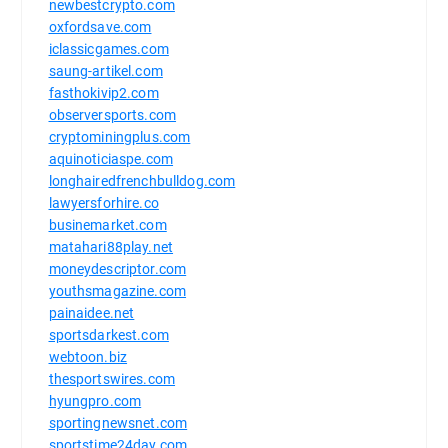
newbestcrypto.com
oxfordsave.com
iclassicgames.com
saung-artikel.com
fasthokivip2.com
observersports.com
cryptominingplus.com
aquinoticiaspe.com
longhairedfrenchbulldog.com
lawyersforhire.co
businemarket.com
matahari88play.net
moneydescriptor.com
youthsmagazine.com
painaidee.net
sportsdarkest.com
webtoon.biz
thesportswires.com
hyungpro.com
sportingnewsnet.com
sportstime24day.com