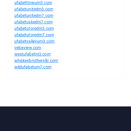
ufabettinwum3.com
ufabetunitedm3.com
ufabetunitedm7.com
ufabetuskedm7.com
ufabetutoredm3.com
ufabetutoredm7.com
ufabetvalleyum3.com
veloxview.com
westufabetm3.com
whiskeybrothersllc.com
wildufabetum7.com