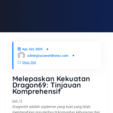
Apr, Sat, 2025
admin@usaworldnewz.com
Situs Slot
Melepaskan Kekuatan
Dragon69: Tinjauan
Komprehensif
[ad_1]
Dragon69 adalah suplemen yang kuat yang telah
mendapatkan popularitas di komunitas kebugaran dan