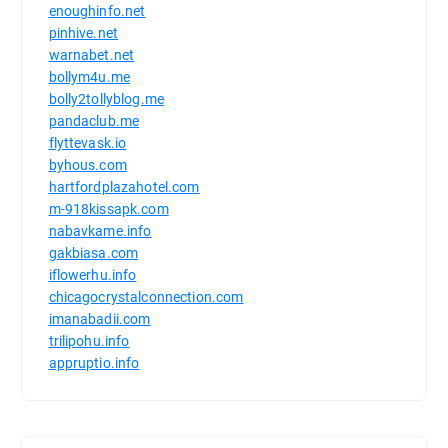
enoughinfo.net
pinhive.net
warnabet.net
bollym4u.me
bolly2tollyblog.me
pandaclub.me
flyttevask.io
byhous.com
hartfordplazahotel.com
m-918kissapk.com
nabavkame.info
gakbiasa.com
iflowerhu.info
chicagocrystalconnection.com
imanabadii.com
trilipohu.info
appruptio.info