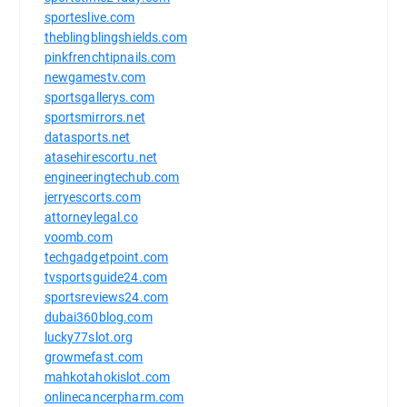
sporteslive.com
theblingblingshields.com
pinkfrenchtipnails.com
newgamestv.com
sportsgallerys.com
sportsmirrors.net
datasports.net
atasehirescortu.net
engineeringtechub.com
jerryescorts.com
attorneylegal.co
voomb.com
techgadgetpoint.com
tvsportsguide24.com
sportsreviews24.com
dubai360blog.com
lucky77slot.org
growmefast.com
mahkotahokislot.com
onlinecancerpharm.com