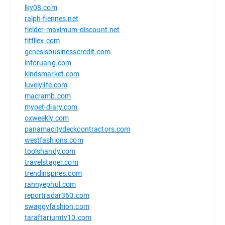
lky08.com
ralph-fiennes.net
fielder-maximum-discount.net
fitfllex.com
genesisbusinesscredit.com
inforuang.com
kindsmarket.com
luvelylife.com
macramb.com
mypet-diary.com
oxweekly.com
panamacitydeckcontractors.com
westfashions.com
toolshandy.com
travelstager.com
trendinspires.com
rannyephul.com
reportradar360.com
swaggyfashion.com
taraftariumtv10.com