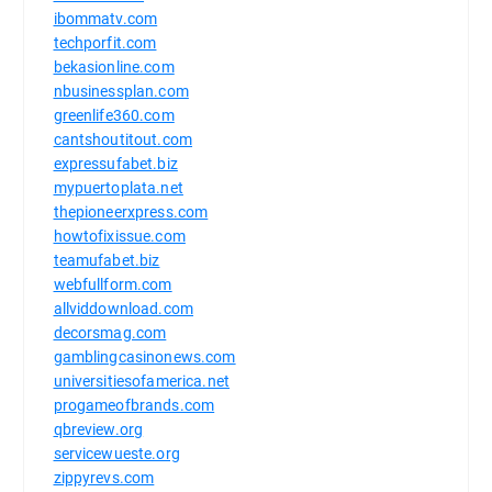
ibommatv.com
techporfit.com
bekasionline.com
nbusinessplan.com
greenlife360.com
cantshoutitout.com
expressufabet.biz
mypuertoplata.net
thepioneerxpress.com
howtofixissue.com
teamufabet.biz
webfullform.com
allviddownload.com
decorsmag.com
gamblingcasinonews.com
universitiesofamerica.net
progameofbrands.com
qbreview.org
servicewueste.org
zippyrevs.com