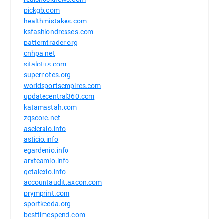
pickgb.com
healthmistakes.com
ksfashiondresses.com
patterntrader.org
cnhpa.net
sitalotus.com
supernotes.org
worldsportsempires.com
updatecentral360.com
katamastah.com
zqscore.net
aseleraio.info
asticio.info
egardenio.info
arxteamio.info
getalexio.info
accountaudittaxcon.com
prymprint.com
sportkeeda.org
besttimespend.com