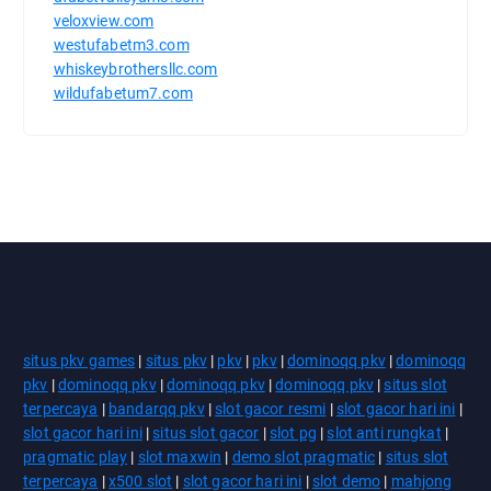
veloxview.com
westufabetm3.com
whiskeybrothersllc.com
wildufabetum7.com
situs pkv games
|
situs pkv
|
pkv
|
pkv
|
dominoqq pkv
|
dominoqq
pkv
|
dominoqq pkv
|
dominoqq pkv
|
dominoqq pkv
|
situs slot
terpercaya
|
bandarqq pkv
|
slot gacor resmi
|
slot gacor hari ini
|
slot gacor hari ini
|
situs slot gacor
|
slot pg
|
slot anti rungkat
|
pragmatic play
|
slot maxwin
|
demo slot pragmatic
|
situs slot
terpercaya
|
x500 slot
|
slot gacor hari ini
|
slot demo
|
mahjong