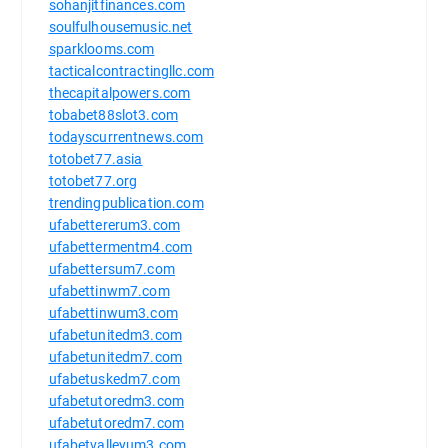
sohanjitfinances.com
soulfulhousemusic.net
sparklooms.com
tacticalcontractingllc.com
thecapitalpowers.com
tobabet88slot3.com
todayscurrentnews.com
totobet77.asia
totobet77.org
trendingpublication.com
ufabettererum3.com
ufabettermentm4.com
ufabettersum7.com
ufabettinwm7.com
ufabettinwum3.com
ufabetunitedm3.com
ufabetunitedm7.com
ufabetuskedm7.com
ufabetutoredm3.com
ufabetutoredm7.com
ufabetvalleyum3.com