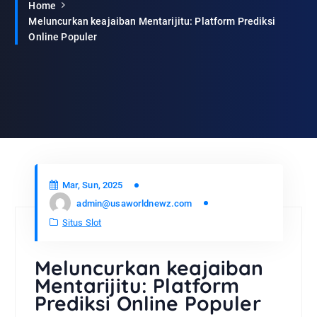
Home
Meluncurkan keajaiban Mentarijitu: Platform Prediksi
Online Populer
Mar, Sun, 2025
admin@usaworldnewz.com
Situs Slot
Meluncurkan keajaiban
Mentarijitu: Platform
Prediksi Online Populer