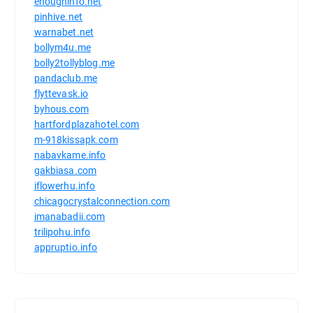
enoughinfo.net
pinhive.net
warnabet.net
bollym4u.me
bolly2tollyblog.me
pandaclub.me
flyttevask.io
byhous.com
hartfordplazahotel.com
m-918kissapk.com
nabavkame.info
gakbiasa.com
iflowerhu.info
chicagocrystalconnection.com
imanabadii.com
trilipohu.info
appruptio.info