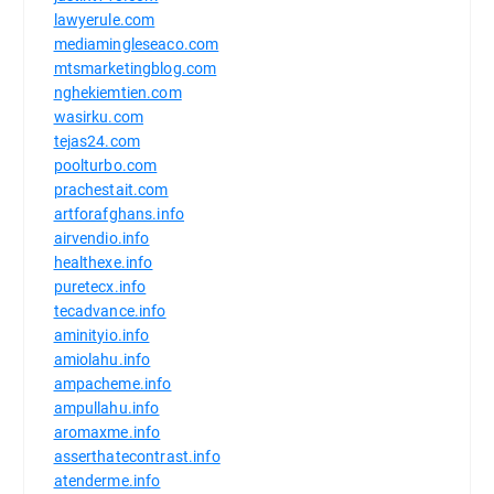
lawyerule.com
mediamingleseaco.com
mtsmarketingblog.com
nghekiemtien.com
wasirku.com
tejas24.com
poolturbo.com
prachestait.com
artforafghans.info
airvendio.info
healthexe.info
puretecx.info
tecadvance.info
aminityio.info
amiolahu.info
ampacheme.info
ampullahu.info
aromaxme.info
asserthatecontrast.info
atenderme.info