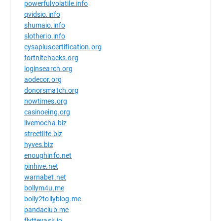
powerfulvolatile.info
qvidsio.info
shumaio.info
slotherio.info
cysapluscertification.org
fortnitehacks.org
loginsearch.org
aodecor.org
donorsmatch.org
nowtimes.org
casinoeing.org
livemocha.biz
streetlife.biz
hyves.biz
enoughinfo.net
pinhive.net
warnabet.net
bollym4u.me
bolly2tollyblog.me
pandaclub.me
flyttevask.io