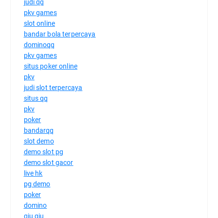
judi qq
pkv games
slot online
bandar bola terpercaya
dominoqq
pkv games
situs poker online
pkv
judi slot terpercaya
situs qq
pkv
poker
bandarqq
slot demo
demo slot pg
demo slot gacor
live hk
pg demo
poker
domino
qiu qiu