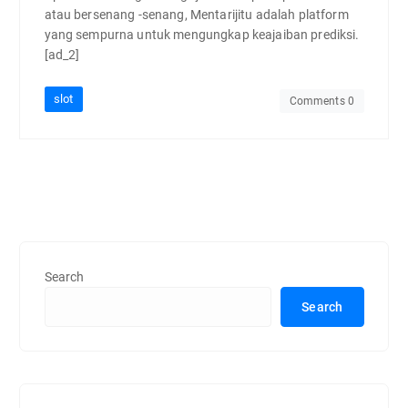
atau bersenang -senang, Mentarijitu adalah platform
yang sempurna untuk mengungkap keajaiban prediksi.
[ad_2]
slot
Comments 0
Search
Search