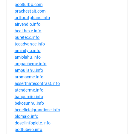
poolturbo.com
prachestait.com
artforafghans.info
airvendio.info
healthexe.info
puretecx.info
tecadvance.info
aminityio.info
amiolahu.info
ampacheme.info
ampullahu.info
aromaxme.info
asserthatecontrast.info
atenderme.info
bangumiio.info
bekosunhu.info
beneficialgrandiose.info
blomaio.info
dosellinfoplete.info
podtubeio.info