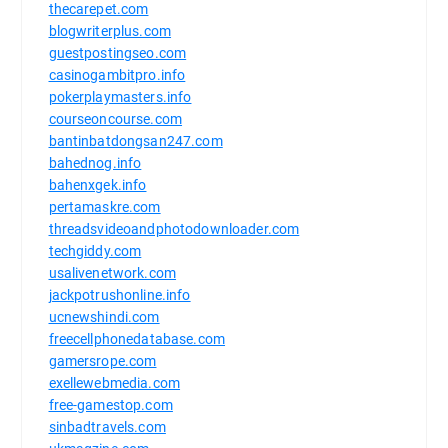
thecarepet.com
blogwriterplus.com
guestpostingseo.com
casinogambitpro.info
pokerplaymasters.info
courseoncourse.com
bantinbatdongsan247.com
bahednog.info
bahenxgek.info
pertamaskre.com
threadsvideoandphotodownloader.com
techgiddy.com
usalivenetwork.com
jackpotrushonline.info
ucnewshindi.com
freecellphonedatabase.com
gamersrope.com
exellewebmedia.com
free-gamestop.com
sinbadtravels.com