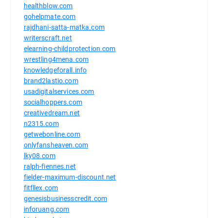
healthblow.com
gohelpmate.com
rajdhani-satta-matka.com
writerscraft.net
elearning-childprotection.com
wrestling4mena.com
knowledgeforall.info
brand2lastio.com
usadigitalservices.com
socialhoppers.com
creativedream.net
n2315.com
getwebonline.com
onlyfansheaven.com
lky08.com
ralph-fiennes.net
fielder-maximum-discount.net
fitfllex.com
genesisbusinesscredit.com
inforuang.com