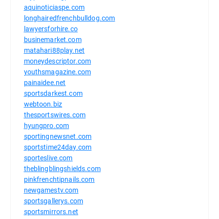
aquinoticiaspe.com
longhairedfrenchbulldog.com
lawyersforhire.co
businemarket.com
matahari88play.net
moneydescriptor.com
youthsmagazine.com
painaidee.net
sportsdarkest.com
webtoon.biz
thesportswires.com
hyungpro.com
sportingnewsnet.com
sportstime24day.com
sporteslive.com
theblingblingshields.com
pinkfrenchtipnails.com
newgamestv.com
sportsgallerys.com
sportsmirrors.net