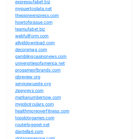
expressufabet.biz
mypuertoplata.net
thepioneerxpress.com
howtofixissue.com
teamufabet.biz
webfullform.com
allviddownload.com
decorsmag.com
gamblingcasinonews.com
universitiesofamerica.net
progameofbrands.com
qbreview.org
servicewueste.org
zippyrevs.com
matkanumbernow.com
myjobcirculars.com
healthmoreoverfitness.com
topslotxgames.com
routerloggnet.net
dantella6.com
slotsgamesone.com