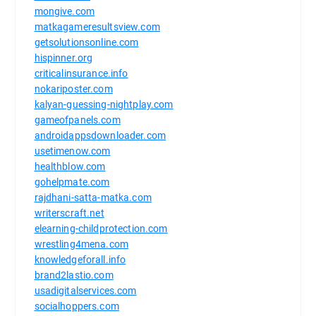
mongive.com
matkagameresultsview.com
getsolutionsonline.com
hispinner.org
criticalinsurance.info
nokariposter.com
kalyan-guessing-nightplay.com
gameofpanels.com
androidappsdownloader.com
usetimenow.com
healthblow.com
gohelpmate.com
rajdhani-satta-matka.com
writerscraft.net
elearning-childprotection.com
wrestling4mena.com
knowledgeforall.info
brand2lastio.com
usadigitalservices.com
socialhoppers.com