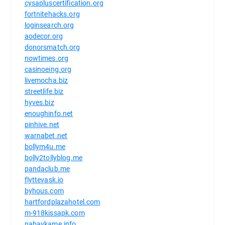
cysapluscertification.org
fortnitehacks.org
loginsearch.org
aodecor.org
donorsmatch.org
nowtimes.org
casinoeing.org
livemocha.biz
streetlife.biz
hyves.biz
enoughinfo.net
pinhive.net
warnabet.net
bollym4u.me
bolly2tollyblog.me
pandaclub.me
flyttevask.io
byhous.com
hartfordplazahotel.com
m-918kissapk.com
nabavkame.info