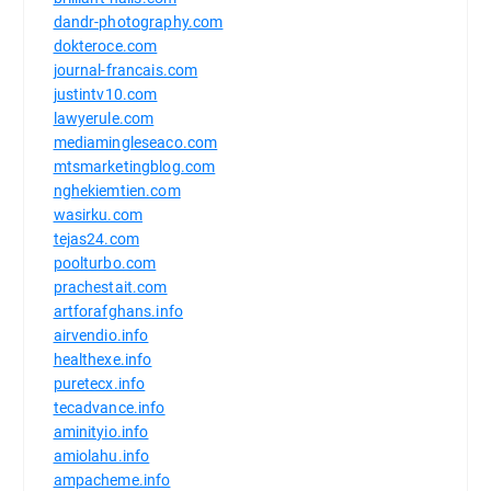
dandr-photography.com
dokteroce.com
journal-francais.com
justintv10.com
lawyerule.com
mediamingleseaco.com
mtsmarketingblog.com
nghekiemtien.com
wasirku.com
tejas24.com
poolturbo.com
prachestait.com
artforafghans.info
airvendio.info
healthexe.info
puretecx.info
tecadvance.info
aminityio.info
amiolahu.info
ampacheme.info