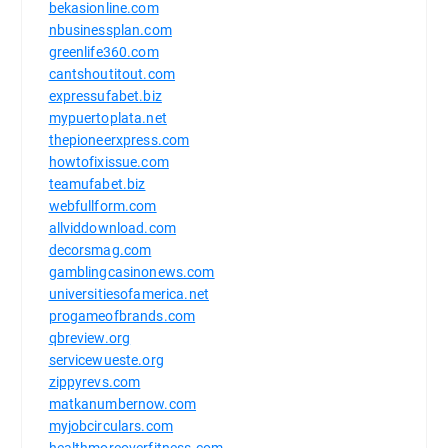
bekasionline.com
nbusinessplan.com
greenlife360.com
cantshoutitout.com
expressufabet.biz
mypuertoplata.net
thepioneerxpress.com
howtofixissue.com
teamufabet.biz
webfullform.com
allviddownload.com
decorsmag.com
gamblingcasinonews.com
universitiesofamerica.net
progameofbrands.com
qbreview.org
servicewueste.org
zippyrevs.com
matkanumbernow.com
myjobcirculars.com
healthmoreoverfitness.com