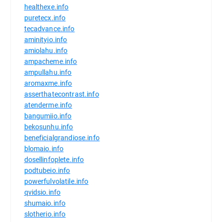
healthexe.info
puretecx.info
tecadvance.info
aminityio.info
amiolahu.info
ampacheme.info
ampullahu.info
aromaxme.info
asserthatecontrast.info
atenderme.info
bangumiio.info
bekosunhu.info
beneficialgrandiose.info
blomaio.info
dosellinfoplete.info
podtubeio.info
powerfulvolatile.info
qvidsio.info
shumaio.info
slotherio.info