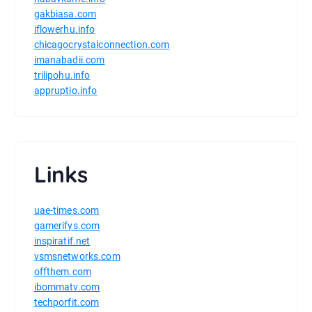
gakbiasa.com
iflowerhu.info
chicagocrystalconnection.com
imanabadii.com
trilipohu.info
appruptio.info
Links
uae-times.com
gamerifys.com
inspiratif.net
vsmsnetworks.com
offthem.com
ibommatv.com
techporfit.com