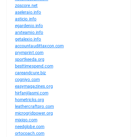
zqscore.net
aseleraio.info
asticio.info
egardenio.info
arxteamio.info
getalexio.info
accountaudittaxcon.com
prymprint.com
sportkeeda.org
besttimespend.com
careandcure.biz
cogniyo.com
easymagazines.org
hirfanjilasmi.com
hometricks.org
leathercraftpro.com
microgridpower.org
mixiqo.com
needglobe.com
ortocoach.com