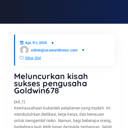
Apr, Fri, 2025
admin@usaworldnewz.com
Situs Slot
Meluncurkan kisah
sukses pengusaha
Goldwin678
[ad_1]
Kewirausahaan bukanlah perjalanan yang mudah. Ini
membutuhkan dedikasi, kerja keras, dan kemauan
untuk mengambil risiko. Namun, bagi beberapa orang,
hadiahnya jauh lebih besar daripada tantangan. Salah