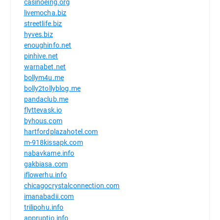
casinoeing.org
livemocha.biz
streetlife.biz
hyves.biz
enoughinfo.net
pinhive.net
warnabet.net
bollym4u.me
bolly2tollyblog.me
pandaclub.me
flyttevask.io
byhous.com
hartfordplazahotel.com
m-918kissapk.com
nabavkame.info
gakbiasa.com
iflowerhu.info
chicagocrystalconnection.com
imanabadii.com
trilipohu.info
appruptio.info