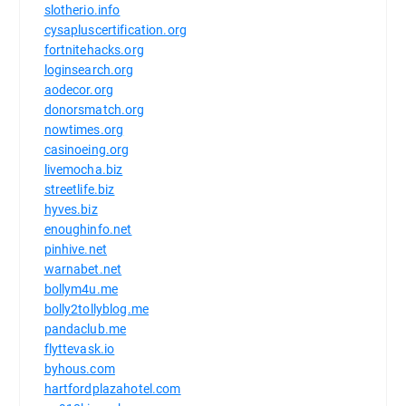
slotherio.info
cysapluscertification.org
fortnitehacks.org
loginsearch.org
aodecor.org
donorsmatch.org
nowtimes.org
casinoeing.org
livemocha.biz
streetlife.biz
hyves.biz
enoughinfo.net
pinhive.net
warnabet.net
bollym4u.me
bolly2tollyblog.me
pandaclub.me
flyttevask.io
byhous.com
hartfordplazahotel.com