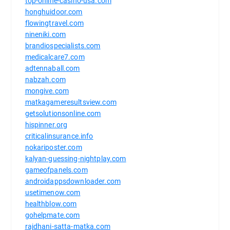
top-online-casino-usa.com
honghuidoor.com
flowingtravel.com
nineniki.com
brandiospecialists.com
medicalcare7.com
adtennaball.com
nabzah.com
mongive.com
matkagameresultsview.com
getsolutionsonline.com
hispinner.org
criticalinsurance.info
nokariposter.com
kalyan-guessing-nightplay.com
gameofpanels.com
androidappsdownloader.com
usetimenow.com
healthblow.com
gohelpmate.com
rajdhani-satta-matka.com