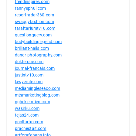
trendinspires.com
rannyephul.com
reportradar360.com
swaggyfashion.com
taraftariumtv10.com
questionquery.com
bodybuildinglegend.com
brilliant-nails.com
dandr-photography.com
dokteroce.com
journal-francais.com
justintv10.com
lawyerule.com
mediamingleseaco.com
mtsmarketingblog.com
nghekiemtien.com
wasirku.com
tejas24.com
poolturbo.com
prachestait.com
artforafghans.info