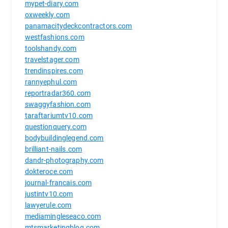
mypet-diary.com
oxweekly.com
panamacitydeckcontractors.com
westfashions.com
toolshandy.com
travelstager.com
trendinspires.com
rannyephul.com
reportradar360.com
swaggyfashion.com
taraftariumtv10.com
questionquery.com
bodybuildinglegend.com
brilliant-nails.com
dandr-photography.com
dokteroce.com
journal-francais.com
justintv10.com
lawyerule.com
mediamingleseaco.com
mtsmarketingblog.com