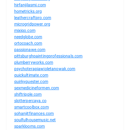
hirfanjilasmi.com
hometricks.org
leathercraftpro.com
microgridpower.org
mixiqo.com
needglobe.com
ortocoach.com
passionawe.com
pittsburghpaintingprofessionals.com
plumberryworks.com
psychoterapiawioletanowak.com
quickultimate.com
quirkyquester.com
sexmedicineformen.com
shiftripple.com
slotterpercaya.co
smartcoolbox.com
sohanjitfinances.com
soulfulhousemusic.net
sparklooms.com