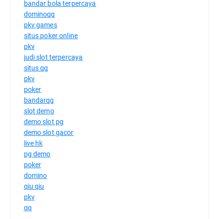
bandar bola terpercaya
dominoqq
pkv games
situs poker online
pkv
judi slot terpercaya
situs qq
pkv
poker
bandarqq
slot demo
demo slot pg
demo slot gacor
live hk
pg demo
poker
domino
qiu qiu
pkv
qq