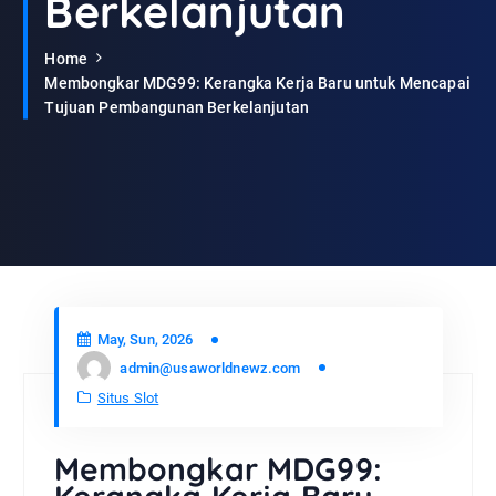
Berkelanjutan
Home
Membongkar MDG99: Kerangka Kerja Baru untuk Mencapai
Tujuan Pembangunan Berkelanjutan
May, Sun, 2026
admin@usaworldnewz.com
Situs Slot
Membongkar MDG99: