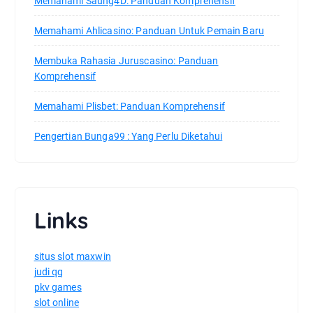
Memahami Saung4D: Panduan Komprehensif
Memahami Ahlicasino: Panduan Untuk Pemain Baru
Membuka Rahasia Juruscasino: Panduan
Komprehensif
Memahami Plisbet: Panduan Komprehensif
Pengertian Bunga99 : Yang Perlu Diketahui
Links
situs slot maxwin
judi qq
pkv games
slot online