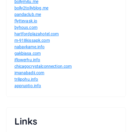
bollym4u.me
bolly2tollyblog.me
pandaclub.me
flyttevask.io
byhous.com
hartfordplazahotel.com
m-918kissapk.com
nabavkame.info
gakbiasa.com
iflowerhu.info
chicagocrystalconnection.com
imanabadii.com
trilipohu.info
appruptio.info
Links