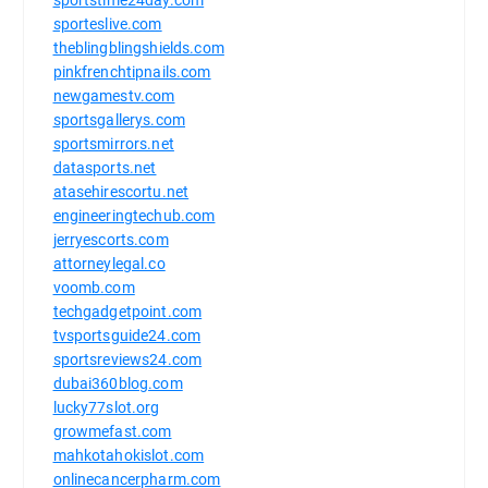
sporteslive.com
theblingblingshields.com
pinkfrenchtipnails.com
newgamestv.com
sportsgallerys.com
sportsmirrors.net
datasports.net
atasehirescortu.net
engineeringtechub.com
jerryescorts.com
attorneylegal.co
voomb.com
techgadgetpoint.com
tvsportsguide24.com
sportsreviews24.com
dubai360blog.com
lucky77slot.org
growmefast.com
mahkotahokislot.com
onlinecancerpharm.com