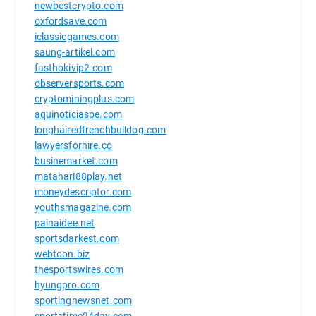
newbestcrypto.com
oxfordsave.com
iclassicgames.com
saung-artikel.com
fasthokivip2.com
observersports.com
cryptominingplus.com
aquinoticiaspe.com
longhairedfrenchbulldog.com
lawyersforhire.co
businemarket.com
matahari88play.net
moneydescriptor.com
youthsmagazine.com
painaidee.net
sportsdarkest.com
webtoon.biz
thesportswires.com
hyungpro.com
sportingnewsnet.com
sportstime24day.com