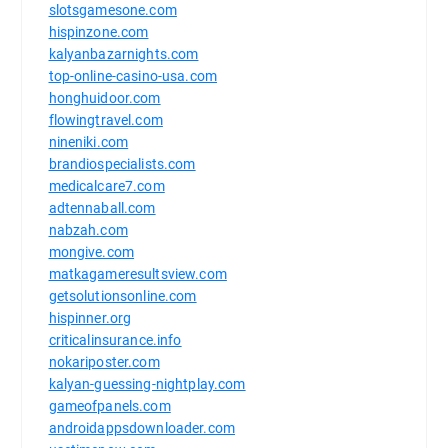
slotsgamesone.com
hispinzone.com
kalyanbazarnights.com
top-online-casino-usa.com
honghuidoor.com
flowingtravel.com
nineniki.com
brandiospecialists.com
medicalcare7.com
adtennaball.com
nabzah.com
mongive.com
matkagameresultsview.com
getsolutionsonline.com
hispinner.org
criticalinsurance.info
nokariposter.com
kalyan-guessing-nightplay.com
gameofpanels.com
androidappsdownloader.com