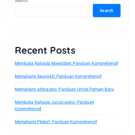
Search
Search
Recent Posts
Membuka Rahasia Majestibet: Panduan Komprehensif
Memahami Saung4D: Panduan Komprehensif
Memahami Ahlicasino: Panduan Untuk Pemain Baru
Membuka Rahasia Juruscasino: Panduan
Komprehensif
Memahami Plisbet: Panduan Komprehensif