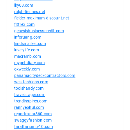
lky08.com
ralph-fiennes.net
fielder-maximum-discount.net
fitfllex.com
genesisbusinesscredit.com
inforuang.com
kindsmarket.com
luvelylife.com
macramb.com
mypet-diary.com
oxweekly.com
panamacitydeckcontractors.com
westfashions.com
toolshandy.com
travelstager.com
trendinspires.com
rannyephul.com
reportradar360.com
swaggyfashion.com
taraftariumtv10.com