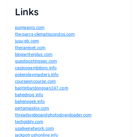
Links
punjwanis.com
the-parcs-clematiscondos.com
jusu-gb.com
thecarepet.com
blogwriterplus.com
guestpostingseo.com
casinogambitpro.info
pokerplaymasters.info
courseoncourse.com
bantinbatdongsan247.com
bahednog.info
bahenxgek.info
pertamaskre.com
threadsvideoandphotodownloader.com
techgiddy.com
usalivenetwork.com
jackpotrushonline.info