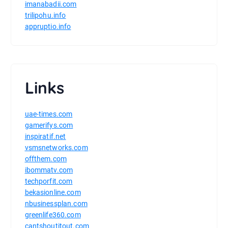
imanabadii.com
trilipohu.info
appruptio.info
Links
uae-times.com
gamerifys.com
inspiratif.net
vsmsnetworks.com
offthem.com
ibommatv.com
techporfit.com
bekasionline.com
nbusinessplan.com
greenlife360.com
cantshoutitout.com