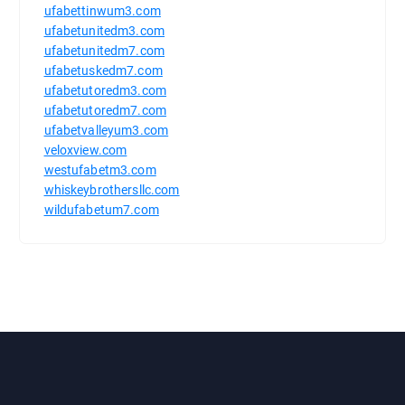
ufabettinwum3.com
ufabetunitedm3.com
ufabetunitedm7.com
ufabetuskedm7.com
ufabetutoredm3.com
ufabetutoredm7.com
ufabetvalleyum3.com
veloxview.com
westufabetm3.com
whiskeybrothersllc.com
wildufabetum7.com