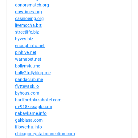
donorsmatch.org
nowtimes.org
casinoeing.org
livemocha.biz
streetlife.biz
hyves.biz
enoughinfo.net
pinhive.net
warnabet.net
bollym4u.me
bolly2tollyblog.me
pandaclub.me
flyttevask.io
byhous.com
hartfordplazahotel.com
m-918kissapk.com
nabavkame.info
gakbiasa.com
iflowerhu.info
chicagocrystalconnection.com