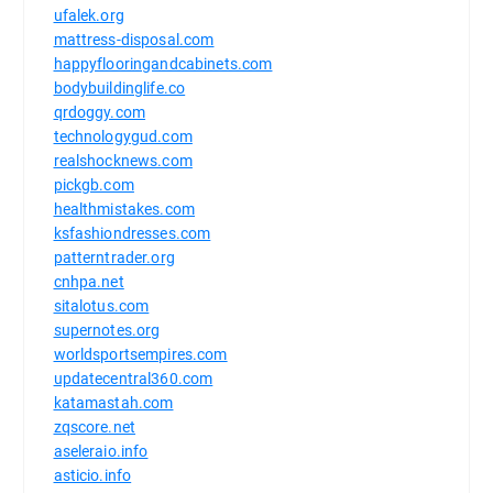
ufalek.org
mattress-disposal.com
happyflooringandcabinets.com
bodybuildinglife.co
qrdoggy.com
technologygud.com
realshocknews.com
pickgb.com
healthmistakes.com
ksfashiondresses.com
patterntrader.org
cnhpa.net
sitalotus.com
supernotes.org
worldsportsempires.com
updatecentral360.com
katamastah.com
zqscore.net
aseleraio.info
asticio.info