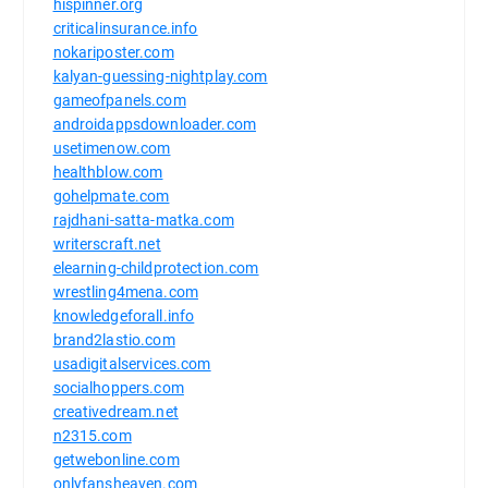
hispinner.org
criticalinsurance.info
nokariposter.com
kalyan-guessing-nightplay.com
gameofpanels.com
androidappsdownloader.com
usetimenow.com
healthblow.com
gohelpmate.com
rajdhani-satta-matka.com
writerscraft.net
elearning-childprotection.com
wrestling4mena.com
knowledgeforall.info
brand2lastio.com
usadigitalservices.com
socialhoppers.com
creativedream.net
n2315.com
getwebonline.com
onlyfansheaven.com