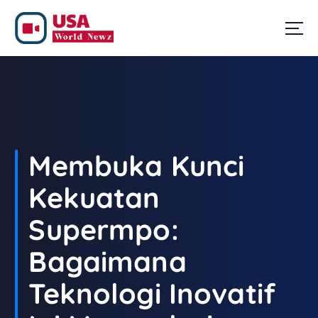
S
k
i
Slot Mahjong Ways dari PG Soft malam ini siap memberi maxwin besar yang
p
terjamin. Slot gacor terbaik untuk Anda yang ingin menang besar.
t
o
c
o
n
t
Membuka Kunci
e
n
Kekuatan
t
Supermpo:
Bagaimana
Teknologi Inovatif