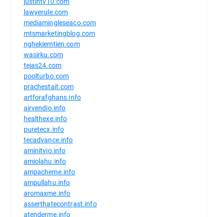
justintv10.com
lawyerule.com
mediamingleseaco.com
mtsmarketingblog.com
nghekiemtien.com
wasirku.com
tejas24.com
poolturbo.com
prachestait.com
artforafghans.info
airvendio.info
healthexe.info
puretecx.info
tecadvance.info
aminityio.info
amiolahu.info
ampacheme.info
ampullahu.info
aromaxme.info
asserthatecontrast.info
atenderme.info