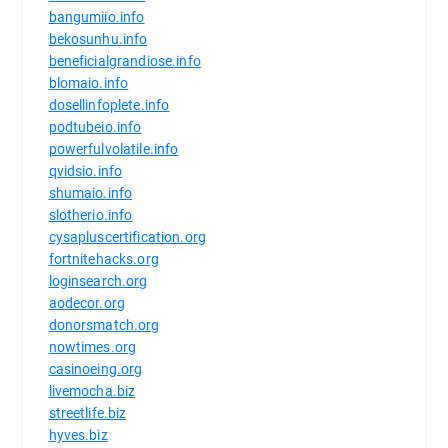
bangumiio.info
bekosunhu.info
beneficialgrandiose.info
blomaio.info
dosellinfoplete.info
podtubeio.info
powerfulvolatile.info
qvidsio.info
shumaio.info
slotherio.info
cysapluscertification.org
fortnitehacks.org
loginsearch.org
aodecor.org
donorsmatch.org
nowtimes.org
casinoeing.org
livemocha.biz
streetlife.biz
hyves.biz