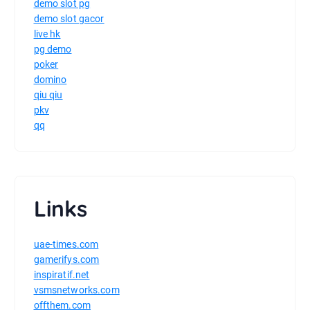
demo slot pg
demo slot gacor
live hk
pg demo
poker
domino
qiu qiu
pkv
qq
Links
uae-times.com
gamerifys.com
inspiratif.net
vsmsnetworks.com
offthem.com