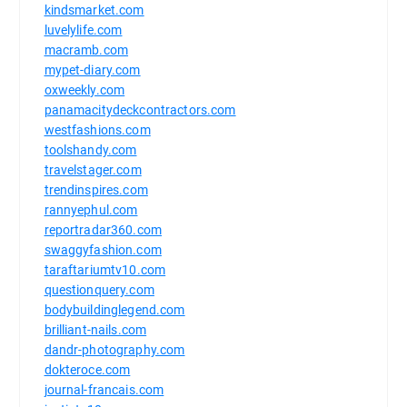
kindsmarket.com
luvelylife.com
macramb.com
mypet-diary.com
oxweekly.com
panamacitydeckcontractors.com
westfashions.com
toolshandy.com
travelstager.com
trendinspires.com
rannyephul.com
reportradar360.com
swaggyfashion.com
taraftariumtv10.com
questionquery.com
bodybuildinglegend.com
brilliant-nails.com
dandr-photography.com
dokteroce.com
journal-francais.com