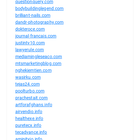
questionquery.com
bodybuildinglegend.com
brilliant-nails.com
dandr-photography.com
dokteroce.com
journal-francais.com
justintv10.com
lawyerule.com
mediamingleseaco.com
mtsmarketingblog.com
nghekiemtien.com
wasirku.com
tejas24.com
poolturbo.com
prachestait.com
artforafghans.info
airvendio.info
healthexe.info
puretecx.info
tecadvance.info
aminityio.info