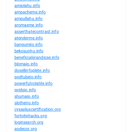
amiolahu.info
ampacheme.info
ampullahu.info
aromaxme.info
asserthatecontrast.info
atenderme.info
bangumiio.info
bekosunhu.info
beneficialgrandiose.info
blomaio.info
dosellinfoplete.info
podtubeio.info
powerfulvolatile.info
qvidsio.info
shumaio.info
slotherio.info
cysapluscertification.org
fortnitehacks.org
loginsearch.org
aodecor.org