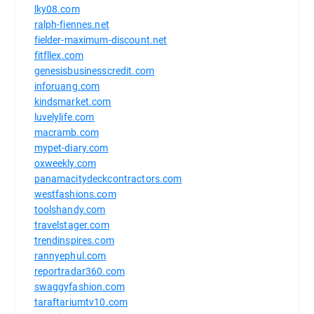
lky08.com
ralph-fiennes.net
fielder-maximum-discount.net
fitfllex.com
genesisbusinesscredit.com
inforuang.com
kindsmarket.com
luvelylife.com
macramb.com
mypet-diary.com
oxweekly.com
panamacitydeckcontractors.com
westfashions.com
toolshandy.com
travelstager.com
trendinspires.com
rannyephul.com
reportradar360.com
swaggyfashion.com
taraftariumtv10.com