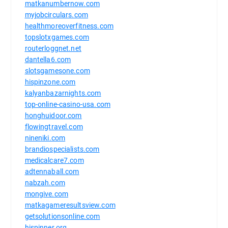
matkanumbernow.com
myjobcirculars.com
healthmoreoverfitness.com
topslotxgames.com
routerloggnet.net
dantella6.com
slotsgamesone.com
hispinzone.com
kalyanbazarnights.com
top-online-casino-usa.com
honghuidoor.com
flowingtravel.com
nineniki.com
brandiospecialists.com
medicalcare7.com
adtennaball.com
nabzah.com
mongive.com
matkagameresultsview.com
getsolutionsonline.com
hispinner.org