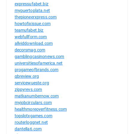
expressufabet.biz
mypuertoplata.net
thepioneerxpress.com
howtofixissue.com
teamufabet.biz
webfullform.com
allviddownload.com
decorsmag.com
gamblingcasinonews.com
universitiesofamerica.net
progameofbrands.com
qbreview.org
servicewueste.org
zippyrevs.com
matkanumbernow.com
myjobcirculars.com
healthmoreoverfitness.com
topslotxgames.com
routerloggnet.net
dantella6.com