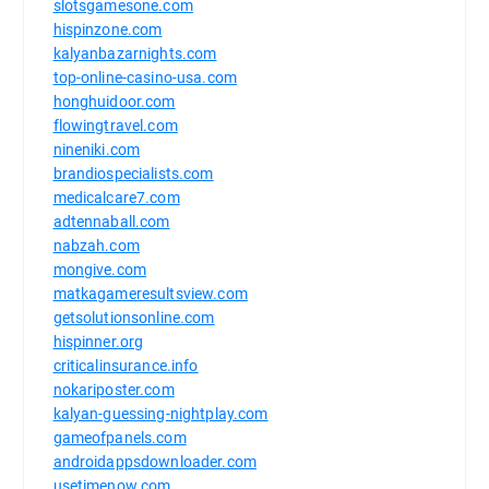
slotsgamesone.com
hispinzone.com
kalyanbazarnights.com
top-online-casino-usa.com
honghuidoor.com
flowingtravel.com
nineniki.com
brandiospecialists.com
medicalcare7.com
adtennaball.com
nabzah.com
mongive.com
matkagameresultsview.com
getsolutionsonline.com
hispinner.org
criticalinsurance.info
nokariposter.com
kalyan-guessing-nightplay.com
gameofpanels.com
androidappsdownloader.com
usetimenow.com