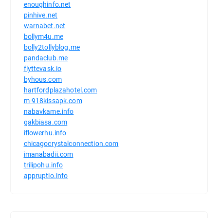
enoughinfo.net
pinhive.net
warnabet.net
bollym4u.me
bolly2tollyblog.me
pandaclub.me
flyttevask.io
byhous.com
hartfordplazahotel.com
m-918kissapk.com
nabavkame.info
gakbiasa.com
iflowerhu.info
chicagocrystalconnection.com
imanabadii.com
trilipohu.info
appruptio.info