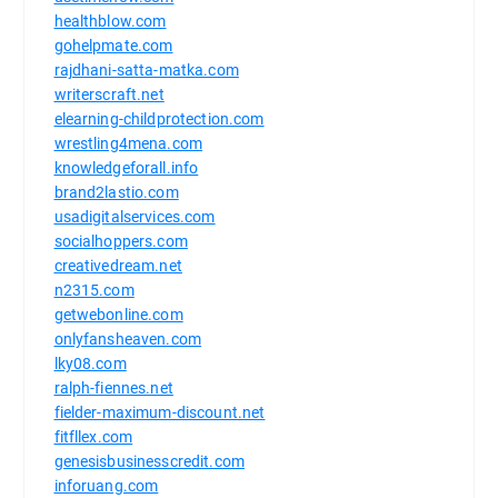
healthblow.com
gohelpmate.com
rajdhani-satta-matka.com
writerscraft.net
elearning-childprotection.com
wrestling4mena.com
knowledgeforall.info
brand2lastio.com
usadigitalservices.com
socialhoppers.com
creativedream.net
n2315.com
getwebonline.com
onlyfansheaven.com
lky08.com
ralph-fiennes.net
fielder-maximum-discount.net
fitfllex.com
genesisbusinesscredit.com
inforuang.com