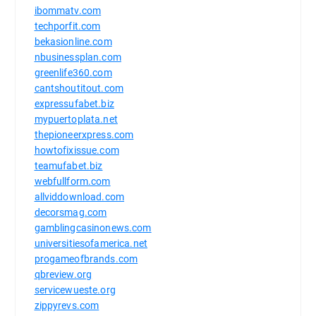
ibommatv.com
techporfit.com
bekasionline.com
nbusinessplan.com
greenlife360.com
cantshoutitout.com
expressufabet.biz
mypuertoplata.net
thepioneerxpress.com
howtofixissue.com
teamufabet.biz
webfullform.com
allviddownload.com
decorsmag.com
gamblingcasinonews.com
universitiesofamerica.net
progameofbrands.com
qbreview.org
servicewueste.org
zippyrevs.com