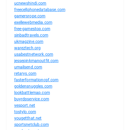
ucnewshindi.com
freecellphonedatabase.com
gamersrope.com
exellewebmedia.com
free-gamestop.com
sinbadtravels.com
ukmagzine.com
wareztech.org
usabestnetwork.com
jessepinkmanoutfit.com
umailsend.com
retarys.com
fasterformationcpf.com
goldensnuggles.com
lookbattlemap.com
buyrdpservice.com
yesport.net
tostylo.com
yougetthat.net
sportsnetclub.com