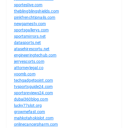
sporteslive.com
theblingblingshields.com
pinkfrenchtipnails.com
newgamestv.com
sportsgallerys.com
sportsmirrors.net
datasports.net
atasehirescortu.net
engineeringtechub.com
jerryescorts.com
attorneylegal.co
voomb.com
techgadgetpoint.com
tvsportsguide24.com
sportsreviews24.com
dubai360blog.com
lucky77slot.org
growmefast.com
mahkotahokislot.com
onlinecancerpharm.com