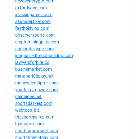
newbestcrypto.com
oxfordsave.com
iclassicgames.com
saung-artikel.com
fasthokivip2.com
observersports.com
cryptominingplus.com
aquinoticiaspe.com
longhairedfrenchbulldog.com
lawyersforhire.co
businemarket.com
matahari88play.net
moneydescriptor.com
youthsmagazine.com
painaidee.net
sportsdarkest.com
webtoon.biz
thesportswires.com
hyungpro.com
sportingnewsnet.com
sportstime24day.com