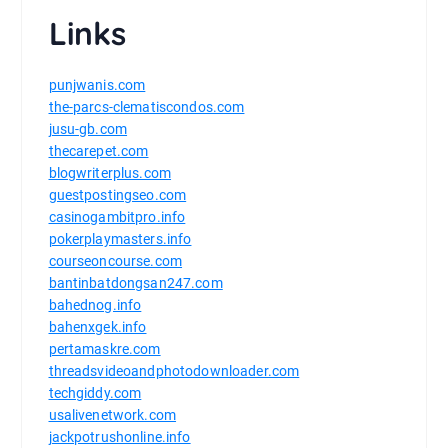
Links
punjwanis.com
the-parcs-clematiscondos.com
jusu-gb.com
thecarepet.com
blogwriterplus.com
guestpostingseo.com
casinogambitpro.info
pokerplaymasters.info
courseoncourse.com
bantinbatdongsan247.com
bahednog.info
bahenxgek.info
pertamaskre.com
threadsvideoandphotodownloader.com
techgiddy.com
usalivenetwork.com
jackpotrushonline.info