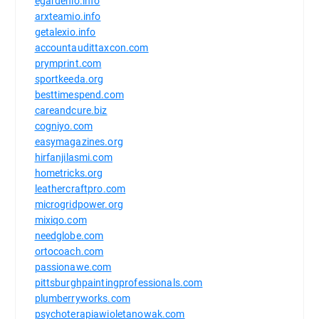
egardenio.info
arxteamio.info
getalexio.info
accountaudittaxcon.com
prymprint.com
sportkeeda.org
besttimespend.com
careandcure.biz
cogniyo.com
easymagazines.org
hirfanjilasmi.com
hometricks.org
leathercraftpro.com
microgridpower.org
mixiqo.com
needglobe.com
ortocoach.com
passionawe.com
pittsburghpaintingprofessionals.com
plumberryworks.com
psychoterapiawioletanowak.com