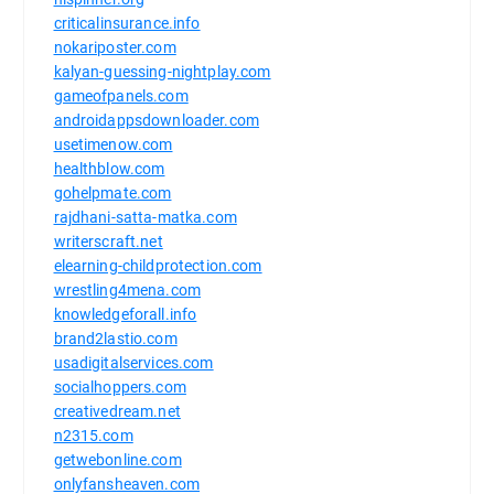
criticalinsurance.info
nokariposter.com
kalyan-guessing-nightplay.com
gameofpanels.com
androidappsdownloader.com
usetimenow.com
healthblow.com
gohelpmate.com
rajdhani-satta-matka.com
writerscraft.net
elearning-childprotection.com
wrestling4mena.com
knowledgeforall.info
brand2lastio.com
usadigitalservices.com
socialhoppers.com
creativedream.net
n2315.com
getwebonline.com
onlyfansheaven.com