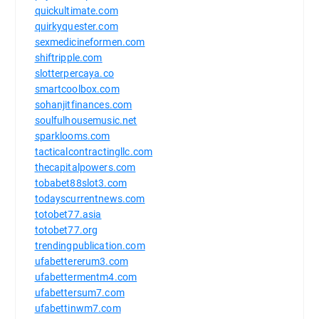
quickultimate.com
quirkyquester.com
sexmedicineformen.com
shiftripple.com
slotterpercaya.co
smartcoolbox.com
sohanjitfinances.com
soulfulhousemusic.net
sparklooms.com
tacticalcontractingllc.com
thecapitalpowers.com
tobabet88slot3.com
todayscurrentnews.com
totobet77.asia
totobet77.org
trendingpublication.com
ufabettererum3.com
ufabettermentm4.com
ufabettersum7.com
ufabettinwm7.com