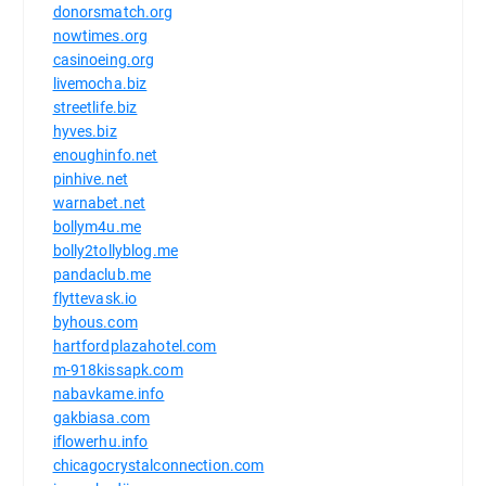
donorsmatch.org
nowtimes.org
casinoeing.org
livemocha.biz
streetlife.biz
hyves.biz
enoughinfo.net
pinhive.net
warnabet.net
bollym4u.me
bolly2tollyblog.me
pandaclub.me
flyttevask.io
byhous.com
hartfordplazahotel.com
m-918kissapk.com
nabavkame.info
gakbiasa.com
iflowerhu.info
chicagocrystalconnection.com